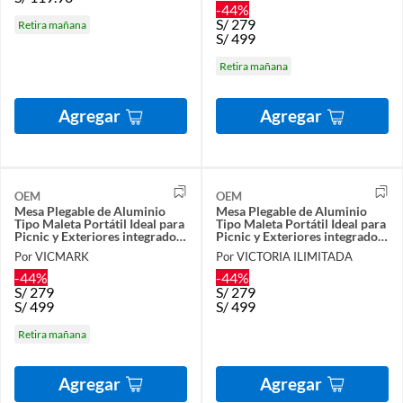
-44%
S/
279
Retira mañana
S/
499
Retira mañana
Agregar
Agregar
OEM
OEM
Mesa Plegable de Aluminio
Mesa Plegable de Aluminio
Tipo Maleta Portátil Ideal para
Tipo Maleta Portátil Ideal para
Picnic y Exteriores integrado
Picnic y Exteriores integrado
con 4 Bancos
con 4 Bancos
Por VICMARK
Por VICTORIA ILIMITADA
-44%
-44%
S/
279
S/
279
S/
499
S/
499
Retira mañana
Agregar
Agregar