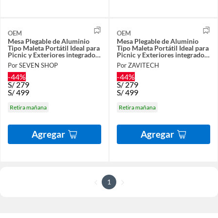
OEM
OEM
Mesa Plegable de Aluminio
Mesa Plegable de Aluminio
Tipo Maleta Portátil Ideal para
Tipo Maleta Portátil Ideal para
Picnic y Exteriores integrado
Picnic y Exteriores integrado
con 4 Bancos
con 4 Bancos
Por SEVEN SHOP
Por ZAVITECH
-44%
-44%
S/
279
S/
279
S/
499
S/
499
Retira mañana
Retira mañana
Agregar
Agregar
1