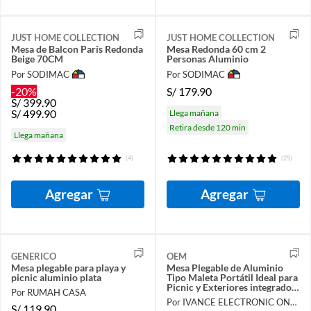
JUST HOME COLLECTION
JUST HOME COLLECTION
Mesa de Balcon Paris Redonda
Mesa Redonda 60 cm 2
Beige 70CM
Personas Aluminio
Por SODIMAC
Por SODIMAC
-20%
S/
179.90
S/
399.90
S/
499.90
Llega mañana
Retira desde 120 min
Llega mañana
(4)
(25)
Agregar
Agregar
GENERICO
OEM
Mesa plegable para playa y
Mesa Plegable de Aluminio
picnic aluminio plata
Tipo Maleta Portátil Ideal para
Picnic y Exteriores integrado
Por RUMAH CASA
con 4 Bancos
Por IVANCE ELECTRONIC ONLINE
S/
119.90