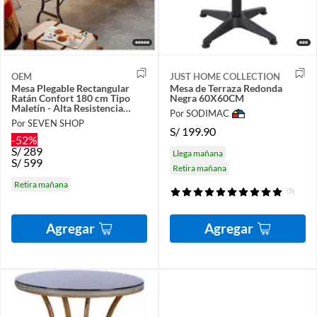
OEM
JUST HOME COLLECTION
Mesa Plegable Rectangular
Mesa de Terraza Redonda
Ratán Confort 180 cm Tipo
Negra 60X60CM
Maletín - Alta Resistencia
Por SODIMAC
Interior/Exterior
Por SEVEN SHOP
S/
199.90
-52%
S/
289
Llega mañana
S/
599
Retira mañana
Retira mañana
(5)
Agregar
Agregar