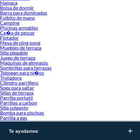
oferta de marcas prestigiosas y reconocidas en Mesas de terraza. De esta
Hamaca
manera, inviertes en durabilidad, rendimiento, excelencia y satisfacción
Bolsa de dormir
Barra para dominadas
garantizada.
Fulbito de mano
Camping
Piscinas armables
Ca�a de pescar
Flotador
Mesa de ping pong
Muebles de terraza
Silla plegable
Juego de terraza
Maquinas de gimnasio
Sombrillas para terrazas
Tobogan para ni�os
Trotadora
Cilindro parrillero
Soga para saltar
Sillas de terraza
Parrilla portatil
Parrillas a carbon
Silla colgante
Bomba para piscinas
Parrilla a gas
Te ayudamos