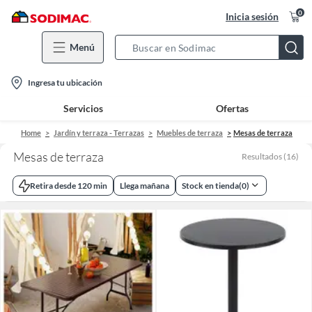
0
Inicia sesión
Menú
Search
Bar
location-
Ingresa tu ubicación
icon
Servicios
Ofertas
Home
Jardín y terraza - Terrazas
Muebles de terraza
Mesas de terraza
Mesas de terraza
Resultados
(
16
)
Retira desde 120 min
Llega mañana
Stock en tienda
(
0
)