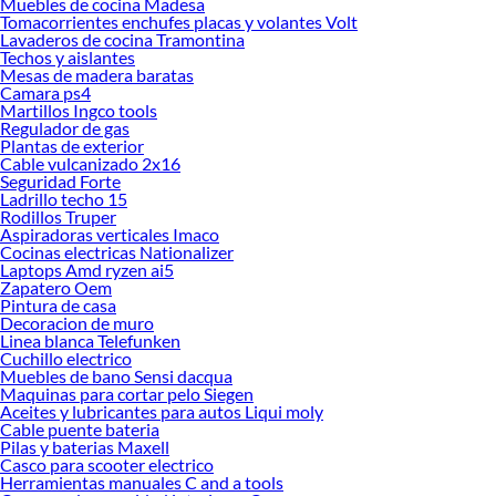
Muebles de cocina Madesa
espacios y necesidades, podrás elegir el equipo que mejor se ajuste a tu rutina.
Tomacorrientes enchufes placas y volantes Volt
Cada detalle está pensado para simplificar tu día y garantizar que disfrutes de
Lavaderos de cocina Tramontina
Techos y aislantes
jugos naturales siempre que lo desees.
Mesas de madera baratas
Explora nuestras colecciones disponibles y descubre cuál se adapta mejor a ti.
Camara ps4
Martillos Ingco tools
Conoce más sobre sus beneficios y elige el exprimidor o extractor que
Regulador de gas
transformará tu forma de preparar bebidas. Apostar por
Exprimidores y
Plantas de exterior
Extractores Electrolux
es elegir calidad, innovación y bienestar en cada uso.
Cable vulcanizado 2x16
Seguridad Forte
Refrigeradora
Ladrillo techo 15
Ventilador
Rodillos Truper
Aire acondicionado
Aspiradoras verticales Imaco
Aire acondicionado portatil
Cocinas electricas Nationalizer
Deshumedecedor
Laptops Amd ryzen ai5
Cocinas
Zapatero Oem
Pintura de casa
Licuadora
Decoracion de muro
Freidora de aire
Linea blanca Telefunken
Cafetera
Cuchillo electrico
Lavadora
Muebles de bano Sensi dacqua
Microondas
Maquinas para cortar pelo Siegen
Frigobar
Aceites y lubricantes para autos Liqui moly
Aspiradora
Cable puente bateria
Dispensador de agua
Pilas y baterias Maxell
Casco para scooter electrico
Campana de cocina
Herramientas manuales C and a tools
Cocina electrica