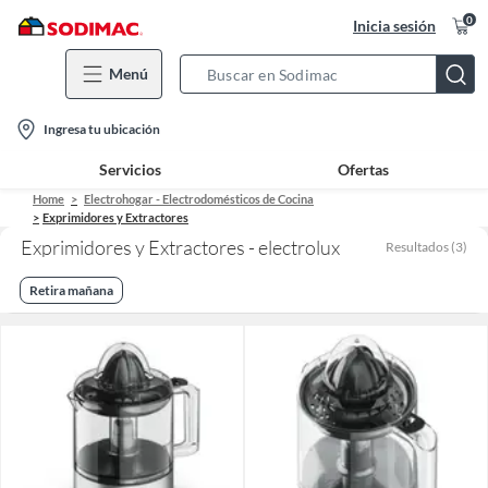
0
Inicia sesión
Menú
Search
Bar
location-
Ingresa tu ubicación
icon
Servicios
Ofertas
Home
Electrohogar - Electrodomésticos de Cocina
Exprimidores y Extractores
Exprimidores y Extractores - electrolux
Resultados
(
3
)
Retira mañana