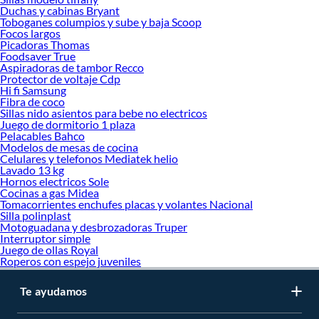
Alambres
Duchas y cabinas Bryant
Toboganes columpios y sube y baja Scoop
Focos largos
Picadoras Thomas
Foodsaver True
Aspiradoras de tambor Recco
Protector de voltaje Cdp
Hi fi Samsung
Fibra de coco
Sillas nido asientos para bebe no electricos
Juego de dormitorio 1 plaza
Pelacables Bahco
Modelos de mesas de cocina
Celulares y telefonos Mediatek helio
Lavado 13 kg
Hornos electricos Sole
Cocinas a gas Midea
Tomacorrientes enchufes placas y volantes Nacional
Silla polinplast
Motoguadana y desbrozadoras Truper
Interruptor simple
Juego de ollas Royal
Roperos con espejo juveniles
Te ayudamos