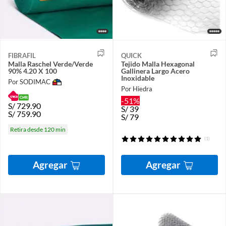
FIBRAFIL
QUICK
Malla Raschel Verde/Verde
Tejido Malla Hexagonal
90% 4.20 X 100
Gallinera Largo Acero
Inoxidable
Por SODIMAC
Por Hiedra
-51%
S/
729.90
S/
39
S/
759.90
S/
79
Retira desde 120 min
(1)
Agregar
Agregar