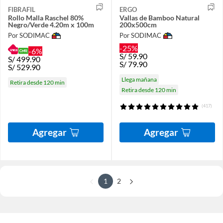
FIBRAFIL
ERGO
Rollo Malla Raschel 80%
Vallas de Bamboo Natural
Negro/Verde 4.20m x 100m
200x500cm
Por SODIMAC
Por SODIMAC
-25%
-6%
S/
59.90
S/
499.90
S/
79.90
S/
529.90
Llega mañana
Retira desde 120 min
Retira desde 120 min
(417)
Agregar
Agregar
1
2