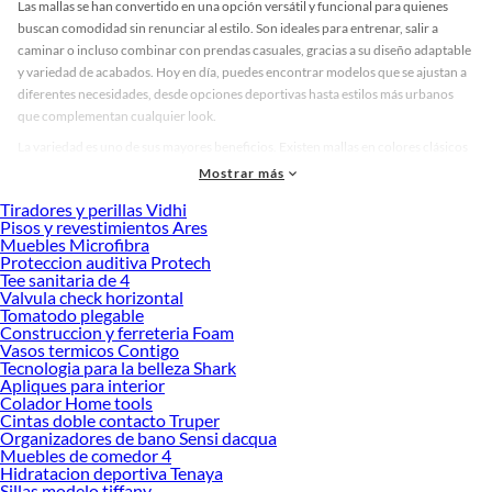
Las mallas se han convertido en una opción versátil y funcional para quienes
buscan comodidad sin renunciar al estilo. Son ideales para entrenar, salir a
caminar o incluso combinar con prendas casuales, gracias a su diseño adaptable
y variedad de acabados. Hoy en día, puedes encontrar modelos que se ajustan a
diferentes necesidades, desde opciones deportivas hasta estilos más urbanos
que complementan cualquier look.
La variedad es uno de sus mayores beneficios. Existen mallas en colores clásicos
como negro y gris, perfectas para quienes prefieren un estilo sobrio, así como
Mostrar más
tonos vibrantes y estampados que aportan personalidad. Además, hay
Tiradores y perillas Vidhi
diferentes tipos de ajuste: desde las que ofrecen compresión para mejorar el
Pisos y revestimientos Ares
rendimiento deportivo, hasta las más ligeras pensadas para el día a día. Esta
Muebles Microfibra
diversidad permite que cada persona encuentre la opción que mejor se adapte a
Proteccion auditiva Protech
Tee sanitaria de 4
su rutina y preferencias.
Valvula check horizontal
Elegir la malla adecuada no solo influye en la comodidad, sino también en la
Tomatodo plegable
Construccion y ferreteria Foam
confianza al moverte. Considera el uso que le darás: si buscas rendimiento, opta
Vasos termicos Contigo
por tejidos transpirables y de secado rápido; si tu objetivo es combinar moda y
Tecnologia para la belleza Shark
funcionalidad, apuesta por diseños con detalles únicos. Descubre cuál se adapta
Apliques para interior
mejor a ti y explora nuestras colecciones disponibles para encontrar la opción
Colador Home tools
Cintas doble contacto Truper
perfecta.
Organizadores de bano Sensi dacqua
Complementa tu compra con estos productos:
Muebles de comedor 4
Hidratacion deportiva Tenaya
Alambres y Mallas
Sillas modelo tiffany