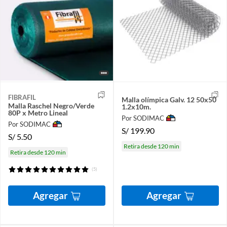
FIBRAFIL
Malla olímpica Galv. 12 50x50
Malla Raschel Negro/Verde
1.2x10m.
80P x Metro Lineal
Por SODIMAC
Por SODIMAC
S/
199.90
S/
5.50
Retira desde 120 min
Retira desde 120 min
(5)
Agregar
Agregar