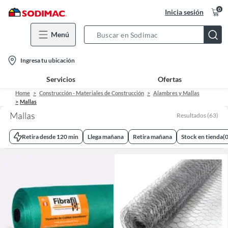
0
Inicia sesión
Menú
Search
Bar
location-
Ingresa tu ubicación
icon
Servicios
Ofertas
Home
Construcción - Materiales de Construcción
Alambres y Mallas
Mallas
Mallas
Resultados
(
63
)
Retira desde 120 min
Llega mañana
Retira mañana
Stock en tienda
(