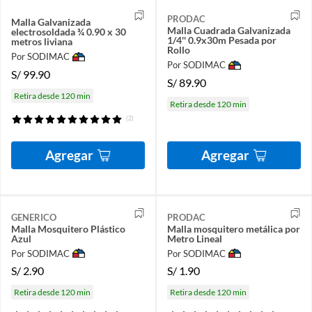
PRODAC
Malla Galvanizada
Malla Cuadrada Galvanizada
electrosoldada ¾ 0.90 x 30
1/4'' 0.9x30m Pesada por
metros liviana
Rollo
Por SODIMAC
Por SODIMAC
S/
99.90
S/
89.90
Retira desde 120 min
Retira desde 120 min
(2)
Agregar
Agregar
GENERICO
PRODAC
Malla Mosquitero Plástico
Malla mosquitero metálica por
Azul
Metro Lineal
Por SODIMAC
Por SODIMAC
S/
2.90
S/
1.90
Retira desde 120 min
Retira desde 120 min