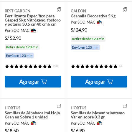
BEST GARDEN
GALEON
Fertilizante Específico para
Granalla Decorativa 5Kg
Césped 5kg Nitrógeno, fosforo
Por SODIMAC
y potasio 30.5 cm40 cm6 cm
S/
24.90
Por SODIMAC
S/
52.90
Retira desde 120 min
Retira desde 120 min
Envío en 120 min
Envío en 120 min
(51)
(3)
Agregar
Agregar
HORTUS
HORTUS
Semillas de Albahaca Ital Hoja
Semillas de Mesembriantemo
Gran en Sobre 1 unidad
Var en sobre 0.3 gr
Por SODIMAC
Por SODIMAC
S/
8.50
S/
6.90