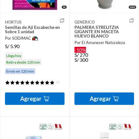
HORTUS
GENERICO
Semillas de Ají Escabeche en
PALMERA STRELITZIA
Sobre 1 unidad
GIGANTE EN MACETA
HUEVO BLANCO
Por SODIMAC
Por El Amanecer Naturaleza
S/
5.90
-10%
S/
270
Llega hoy
S/
300
Retira desde 120 min
Envío en 120 min
(1)
Agregar
Agregar