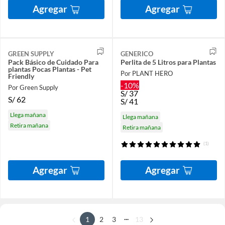
Agregar
Agregar
GREEN SUPPLY
GENERICO
Pack Básico de Cuidado Para
Perlita de 5 Litros para Plantas
plantas Pocas Plantas - Pet
Por PLANT HERO
Friendly
-10%
Por Green Supply
S/
37
S/
62
S/
41
Llega mañana
Llega mañana
Retira mañana
Retira mañana
(1)
Agregar
Agregar
...
1
2
3
13