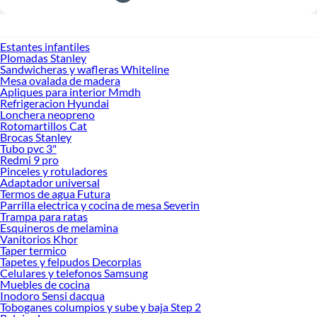
Estantes infantiles
Plomadas Stanley
Sandwicheras y wafleras Whiteline
Mesa ovalada de madera
Apliques para interior Mmdh
Refrigeracion Hyundai
Lonchera neopreno
Rotomartillos Cat
Brocas Stanley
Tubo pvc 3"
Redmi 9 pro
Pinceles y rotuladores
Adaptador universal
Termos de agua Futura
Parrilla electrica y cocina de mesa Severin
Trampa para ratas
Esquineros de melamina
Vanitorios Khor
Taper termico
Tapetes y felpudos Decorplas
Celulares y telefonos Samsung
Muebles de cocina
Inodoro Sensi dacqua
Toboganes columpios y sube y baja Step 2