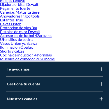
Relojes Lenovo
Lijadora orbital Dewalt
Pegamento fuerte
Canerias Matusita tigre
Ahoyadores Ingco tools
Estantes True
Cavas Oster
Proteccion de ojos 3m
Pistolas de calor Dewalt
Accesorios de futbol 42arozina
Utensilios de cocina
Vasos Union ychicawa
Iluminacion Opalux
Shorts y calzas
Cocina de induccion 4 hornillas
Muebles de comedor 2020 home
Te ayudamos
Gestiona tu cuenta
Nuestros canales