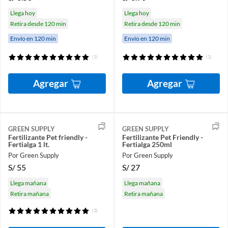
Llega hoy
Llega hoy
Retira desde 120 min
Retira desde 120 min
Envío en 120 min
Envío en 120 min
(1)
(1)
Agregar
Agregar
GREEN SUPPLY
GREEN SUPPLY
Fertilizante Pet friendly -
Fertilizante Pet Friendly -
Fertialga 1 lt.
Fertialga 250ml
Por Green Supply
Por Green Supply
S/
55
S/
27
Llega mañana
Llega mañana
Retira mañana
Retira mañana
(3)