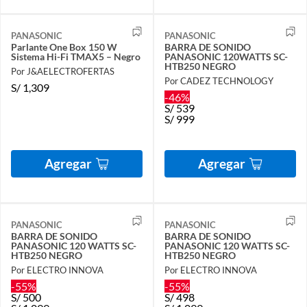
PANASONIC
PANASONIC
Parlante One Box 150 W
BARRA DE SONIDO
Sistema Hi-Fi TMAX5 – Negro
PANASONIC 120WATTS SC-
HTB250 NEGRO
Por J&AELECTROFERTAS
Por CADEZ TECHNOLOGY
S/
1,309
-46%
S/
539
S/
999
Agregar
Agregar
PANASONIC
PANASONIC
BARRA DE SONIDO
BARRA DE SONIDO
PANASONIC 120 WATTS SC-
PANASONIC 120 WATTS SC-
HTB250 NEGRO
HTB250 NEGRO
Por ELECTRO INNOVA
Por ELECTRO INNOVA
-55%
-55%
S/
500
S/
498