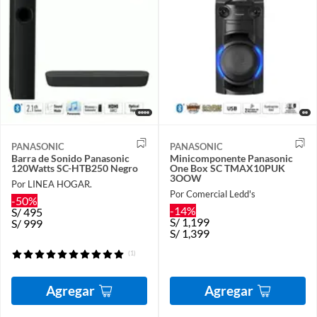
PANASONIC
PANASONIC
Barra de Sonido Panasonic
Minicomponente Panasonic
120Watts SC-HTB250 Negro
One Box SC TMAX10PUK
3OOW
Por LINEA HOGAR.
Por Comercial Ledd's
-50%
-14%
S/
495
S/
1,199
S/
999
S/
1,399
(1)
Agregar
Agregar