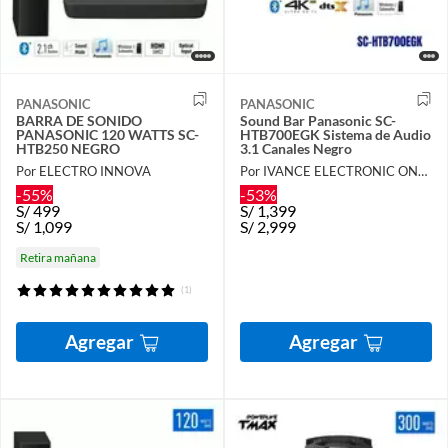
PANASONIC
PANASONIC
BARRA DE SONIDO
Sound Bar Panasonic SC-
PANASONIC 120 WATTS SC-
HTB700EGK Sistema de Audio
HTB250 NEGRO
3.1 Canales Negro
Por ELECTRO INNOVA
Por IVANCE ELECTRONIC ONLINE
-55%
-53%
S/
499
S/
1,399
S/
1,099
S/
2,999
Retira mañana
(1)
Agregar
Agregar