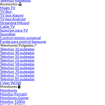
Televisor Kenwood
Las mejores marcas de Soundbar
Accesorios 🕹️
Magis TV
Sabemos que la calidad, confianza y seguridad son factores importantes al
TV Box
momento de decidir qué modelo comprar, por ello contamos con una amplia
TV box Xiaomi
oferta de marcas prestigiosas y reconocidas en Soundbar. De esta manera,
TV box Android
inviertes en durabilidad, rendimiento, excelencia y satisfacción garantizada.
Streaming Mecool
Cable TV
Soportes para TV
Soundbar
Control remoto universal
Funda para control Samsung
Televisores Pulgadas📏
Televisor 32 pulgadas
Televisor 40 pulgadas
Televisor 50 pulgadas
Televisor 55 pulgadas
Televisor 58 pulgadas
Televisor 65 pulgadas
Televisor 70 pulgadas
Televisor 75 pulgadas
Televisor 85 pulgadas
Cyber WOW
Monitores 🖥️
Monitores
Monitor Portatil
Monitores Gamer
Monitor 120Hz