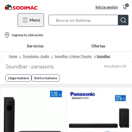
0
Inicia sesión
Menú
Search
Bar
location-
Ingresa tu ubicación
icon
Servicios
Ofertas
Home
Tecnología - Audio
Soundbar y Home Theater
Soundbar
Soundbar - panasonic
Resultados
(
9
)
Llega mañana
Retira mañana