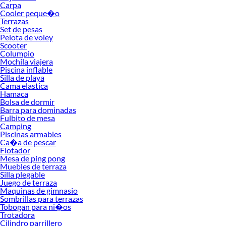
Carpa
uso en condiciones cambiantes. Esta variedad permite comparar y seleccionar el
Cooler peque�o
modelo que mejor se ajusta a tu estilo de viaje y necesidades culinarias.
Terrazas
Set de pesas
Explora nuestras colecciones disponibles y descubre cuál se adapta mejor a ti.
Pelota de voley
Conoce más sobre sus beneficios y encuentra la cocina camping que te
Scooter
acompañe en cada aventura con eficiencia, seguridad y comodidad. Elegir el
Columpio
Mochila viajera
equipo adecuado te permitirá disfrutar de tus comidas al aire libre sin
Piscina inflable
complicaciones, haciendo que cada salida sea aún más memorable.
Silla de playa
Cama elastica
Complementa tu compra con estos productos:
Hamaca
Accesorios Outdoor
Bolsa de dormir
Bastones
Barra para dominadas
Fulbito de mesa
Binoculares
Camping
Hamaca
Piscinas armables
Herramientas Outdoor
Ca�a de pescar
Mosquiteros
Flotador
Otros Accesorios Outdoor
Mesa de ping pong
Muebles de terraza
Silla plegable
Juego de terraza
Maquinas de gimnasio
Sombrillas para terrazas
Tobogan para ni�os
Trotadora
Cilindro parrillero