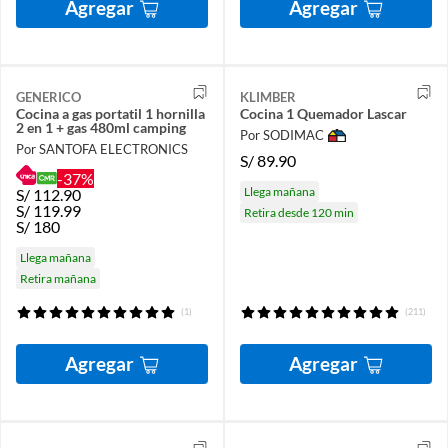
Agregar
Agregar
GENERICO
KLIMBER
Cocina a gas portatil 1 hornilla
Cocina 1 Quemador Lascar
2 en 1 + gas 480ml camping
Por SODIMAC
Por SANTOFA ELECTRONICS
S/
89.90
-37%
Llega mañana
S/
112.90
S/
119.99
Retira desde 120 min
S/
180
Llega mañana
Retira mañana
(1)
(211)
Agregar
Agregar