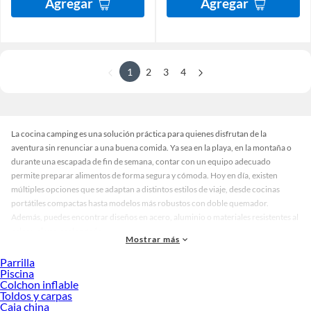
Agregar
Agregar
1
2
3
4
La cocina camping es una solución práctica para quienes disfrutan de la
aventura sin renunciar a una buena comida. Ya sea en la playa, en la montaña o
durante una escapada de fin de semana, contar con un equipo adecuado
permite preparar alimentos de forma segura y cómoda. Hoy en día, existen
múltiples opciones que se adaptan a distintos estilos de viaje, desde cocinas
portátiles compactas hasta modelos más robustos con doble quemador.
Además, puedes encontrar diseños en acero, aluminio o materiales resistentes al
calor y al uso prolongado.
Mostrar más
Al momento de elegir una cocina camping, es clave considerar el tipo de
Parrilla
combustible, el tamaño del equipo y la facilidad de transporte. Algunos modelos
Piscina
están pensados para mochileros que buscan ligereza, mientras que otros
Colchon inflable
ofrecen mayor capacidad para grupos o familias. También hay opciones que
Toldos y carpas
Caja china
incluyen superficies de apoyo o sistemas de encendido rápido, lo que facilita su