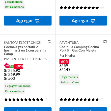
Llega mañana
Retira mañana
(56)
Agregar
Agregar
SANTOFA ELECTRONICS
AFVENTURA
Cocina a gas portatil 2
Cocinilla Camping Cocina
hornillas 2 en 1 con parrilla
Portátil Gas Con Maleta
Camp
Por Hiedra
Por SANTOFA ELECTRONICS
-60%
S/
59
-49%
S/
149
S/
255.90
S/
269.99
Llega mañana
S/
500
Retira mañana
Llega
gratis
mañana
Retira mañana
(1)
(1)