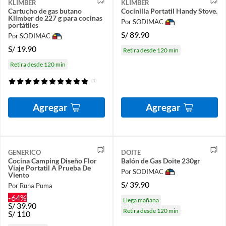
KLIMBER
KLIMBER
Cartucho de gas butano
Cocinilla Portatil Handy Stove.
Klimber de 227 g para cocinas
Por SODIMAC
portátiles
S/
89.90
Por SODIMAC
S/
19.90
Retira desde 120 min
Retira desde 120 min
(1)
Agregar
Agregar
GENERICO
DOITE
Cocina Camping Diseño Flor
Balón de Gas Doite 230gr
Viaje Portatil A Prueba De
Por SODIMAC
Viento
S/
39.90
Por Runa Puma
-64%
Llega mañana
S/
39.90
Retira desde 120 min
S/
110