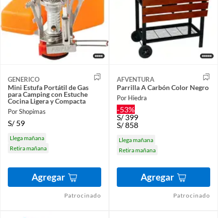
GENERICO
AFVENTURA
Mini Estufa Portátil de Gas
Parrilla A Carbón Color Negro
para Camping con Estuche
Por Hiedra
Cocina Ligera y Compacta
-53%
Por Shopimas
S/
399
S/
59
S/
858
Llega mañana
Llega mañana
Retira mañana
Retira mañana
Agregar
Agregar
Patrocinado
Patrocinado