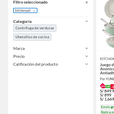
Filtro seleccionado
kitchenaid
Categoría
Centrífuga de verduras
Utensilios de cocina
Marca
Precio
KITCHE
Calificación del producto
Juego d
Anoniz
Antiad
Verde
Por YUN
-
S/
849.
S/
899
S/
1,66
Envío
gr
Retira 