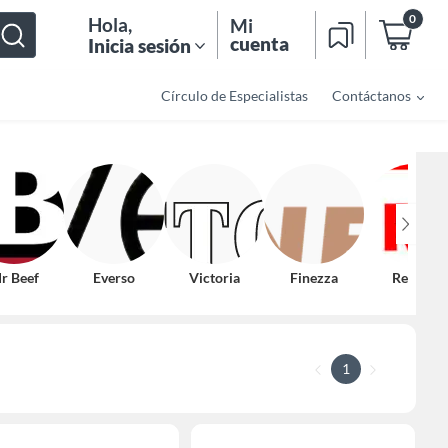
0
Hola
,
Mi
cuenta
Inicia sesión
Círculo de Especialistas
Contáctanos
r Beef
Everso
Victoria
Finezza
Record
1