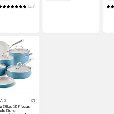
(213)
NAID
e Ollas 10 Piezas
ado Duro