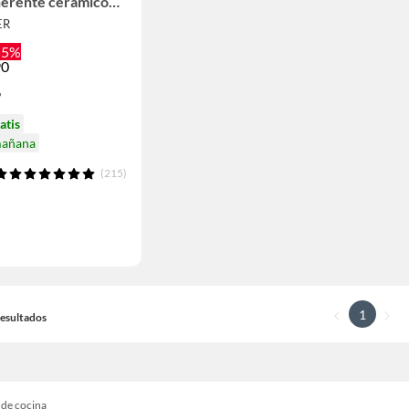
herente cerámico
ER
55%
90
9
atis
mañana
(215)
1
 Resultados
 de cocina