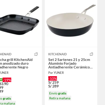
CHENAID
KITCHENAID
cha grill KitchenAid
Set 2 Sartenes 21 y 25cm
m anodizado duro
Aluminio Forjado
iadherente Negro
Antiadherente Cerámico
Negro
YUNER
Por YUNER
-10%
-19%
S/
259
83.90
S/
289
99
49
Envío
gratis
Retira mañana
ío
gratis
ira mañana