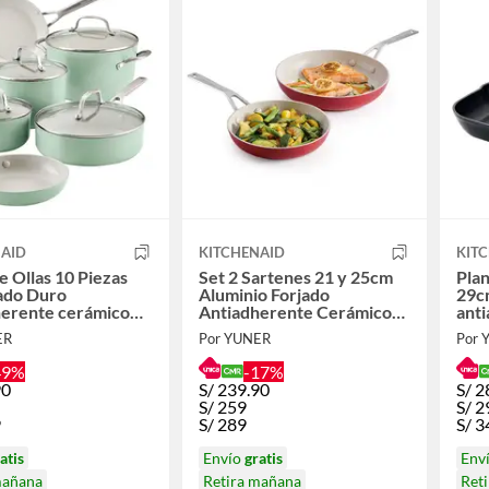
NAID
KITCHENAID
KIT
e Ollas 10 Piezas
Set 2 Sartenes 21 y 25cm
Plan
ado Duro
Aluminio Forjado
29c
herente cerámico
Antiadherente Cerámico
ant
Rojo
ER
Por YUNER
Por 
49%
-17%
90
S/
239.90
S/
2
S/
259
S/
2
9
S/
289
S/
3
atis
Envío
gratis
Env
mañana
Retira mañana
Ret