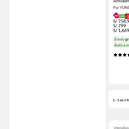
Antiad
Azul
Por YUN
-
S/
758.
S/
799
S/
1,66
Envío
gr
Retira 
1 - 5 de 5
Utensilios