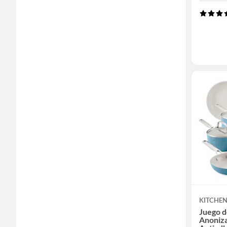
KITCHE
Juego d
Anoniz