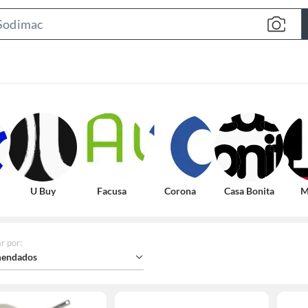
Search
Bar
U Buy
Facusa
Corona
Casa Bonita
M
r por
:
endados