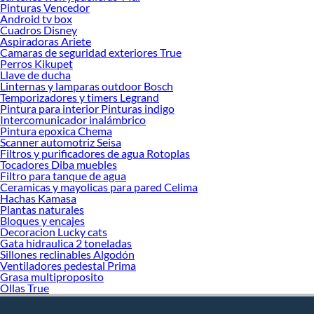
Pinturas Vencedor
Android tv box
Cuadros Disney
Aspiradoras Ariete
Camaras de seguridad exteriores True
Perros Kikupet
Llave de ducha
Linternas y lamparas outdoor Bosch
Temporizadores y timers Legrand
Pintura para interior Pinturas indigo
Intercomunicador inalámbrico
Pintura epoxica Chema
Scanner automotriz Seisa
Filtros y purificadores de agua Rotoplas
Tocadores Diba muebles
Filtro para tanque de agua
Ceramicas y mayolicas para pared Celima
Hachas Kamasa
Plantas naturales
Bloques y encajes
Decoracion Lucky cats
Gata hidraulica 2 toneladas
Sillones reclinables Algodón
Ventiladores pedestal Prima
Grasa multiproposito
Ollas True