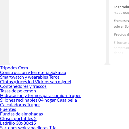
Los produ
modelos qu
En nuestra
solo en S
Precios 
Si buscar 
compra on
tienda.
Las mejo
Tripodes Oem
Sabemos q
Construccion y ferreteria Sokmaq
prestigios
Smartwatch y wearables Teros
Cintas y luces led Vidrios san miguel
Contenedores y frascos
Tazas de pokemon
Hidratacion y termos para comida Truper
Sillones reclinables 04 hogar Casa bella
Calculadoras Truper
Fuentes
Fundas de almohadas
Closet portatiles 2
Ladrillo 30x30x15
Sartenes wok y paelleras T fal