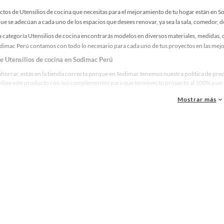
ctos de Utensilios de cocina que necesitas para el mejoramiento de tu hogar están en S
e se adecúan a cada uno de los espacios que desees renovar, ya sea la sala, comedor, do
 categoría Utensilios de cocina encontrarás modelos en diversos materiales, medidas, c
odimac Perú contamos con todo lo necesario para cada uno de tus proyectos en las mejo
de Utensilios de cocina en Sodimac Perú
ahorrar, estás en la tienda correcta porque en Sodimac tenemos nuestra política de prec
line este producto con sus complementos para que termines tu proyecto al 100% a un c
Mostrar más
res marcas de Utensilios de cocina
ue la calidad, confianza y seguridad son factores importantes al momento de decidir 
as y reconocidas en Utensilios de cocina. De esta manera, inviertes en durabilidad, rend