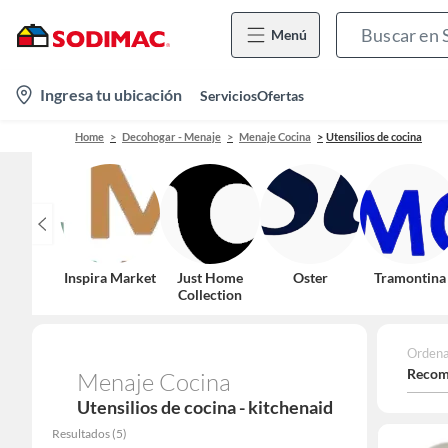
Menú
location-
Ingresa tu ubicación
Servicios
Ofertas
icon
Home
Decohogar - Menaje
Menaje Cocina
Utensilios de cocina
Inspira Market
Just Home
Oster
Tramontina
Collection
Ordena
Recom
Menaje Cocina
Utensilios de cocina - kitchenaid
Resultados
(
5
)