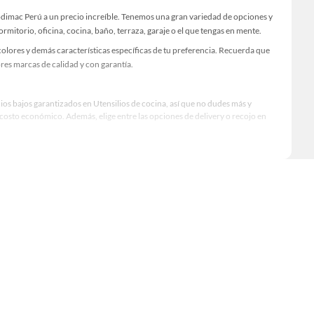
odimac Perú a un precio increíble. Tenemos una gran variedad de opciones y
rmitorio, oficina, cocina, baño, terraza, garaje o el que tengas en mente.
olores y demás características específicas de tu preferencia. Recuerda que
res marcas de calidad y con garantía.
ios bajos garantizados en Utensilios de cocina, así que no dudes más y
osto económico. Además, elige entre las opciones de delivery o recojo en
qué modelo comprar, por ello contamos con una amplia oferta de marcas
imiento, excelencia y satisfacción garantizada.