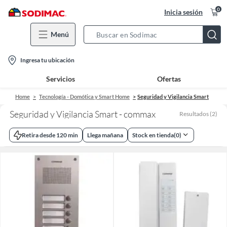
0
Inicia sesión
Menú
Search
Bar
location-
Ingresa tu ubicación
icon
Servicios
Ofertas
Home
Tecnología - Domótica y Smart Home
Seguridad y Vigilancia Smart
Seguridad y Vigilancia Smart - commax
Resultados
(
2
)
Retira desde 120 min
Llega mañana
Stock en tienda
(
0
)