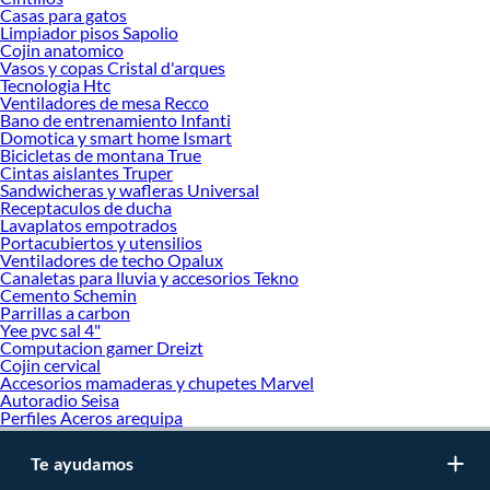
oferta de marcas prestigiosas y reconocidas en Seguridad y Vigilancia Smart. De
Casas para gatos
esta manera, inviertes en durabilidad, rendimiento, excelencia y satisfacción
Limpiador pisos Sapolio
Cojin anatomico
garantizada.
Vasos y copas Cristal d'arques
Tecnologia Htc
Ventiladores de mesa Recco
Bano de entrenamiento Infanti
Domotica y smart home Ismart
Bicicletas de montana True
Cintas aislantes Truper
Sandwicheras y wafleras Universal
Receptaculos de ducha
Lavaplatos empotrados
Portacubiertos y utensilios
Ventiladores de techo Opalux
Canaletas para lluvia y accesorios Tekno
Cemento Schemin
Parrillas a carbon
Yee pvc sal 4"
Computacion gamer Dreizt
Cojin cervical
Accesorios mamaderas y chupetes Marvel
Autoradio Seisa
Perfiles Aceros arequipa
Te ayudamos