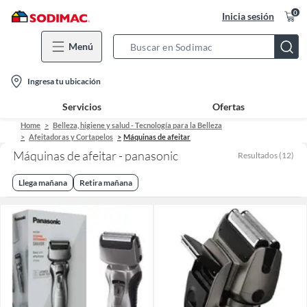
0
Inicia sesión
Menú
Search
Bar
location-
Ingresa tu ubicación
icon
Servicios
Ofertas
Home
Belleza, higiene y salud - Tecnología para la Belleza
Afeitadoras y Cortapelos
Máquinas de afeitar
Máquinas de afeitar - panasonic
Resultados
(
12
)
Llega mañana
Retira mañana