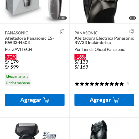
PANASONIC
PANASONIC
Afeitadora Panasonic ES-
Afeitadora Eléctrica Panasonic
RW33-H503
RW33 Inalámbrica
Por ZAVITECH
Por Tienda Oficial Panasonic
-70%
-18%
S/
179
S/
139
S/
599
S/
169
Llega mañana
Retira mañana
(1)
Agregar
Agregar