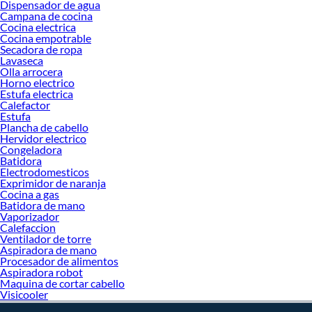
Dispensador de agua
Sabemos que la calidad, confianza y seguridad son factores importantes al
Campana de cocina
momento de decidir qué modelo comprar, por ello contamos con una amplia
Cocina electrica
oferta de marcas prestigiosas y reconocidas en Máquinas de afeitar. De esta
Cocina empotrable
manera, inviertes en durabilidad, rendimiento, excelencia y satisfacción
Secadora de ropa
Lavaseca
garantizada.
Olla arrocera
Horno electrico
Estufa electrica
Calefactor
Estufa
Plancha de cabello
Hervidor electrico
Congeladora
Batidora
Electrodomesticos
Exprimidor de naranja
Cocina a gas
Batidora de mano
Vaporizador
Calefaccion
Ventilador de torre
Aspiradora de mano
Procesador de alimentos
Aspiradora robot
Maquina de cortar cabello
Visicooler