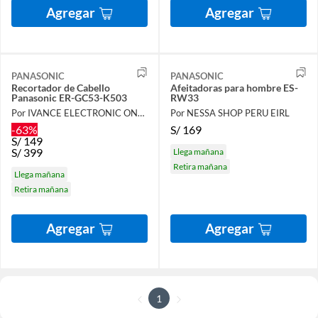
Agregar
Agregar
PANASONIC
PANASONIC
Recortador de Cabello
Afeitadoras para hombre ES-
Panasonic ER-GC53-K503
RW33
Por IVANCE ELECTRONIC ONLINE
Por NESSA SHOP PERU EIRL
-63%
S/
169
S/
149
S/
399
Llega mañana
Retira mañana
Llega mañana
Retira mañana
Agregar
Agregar
1