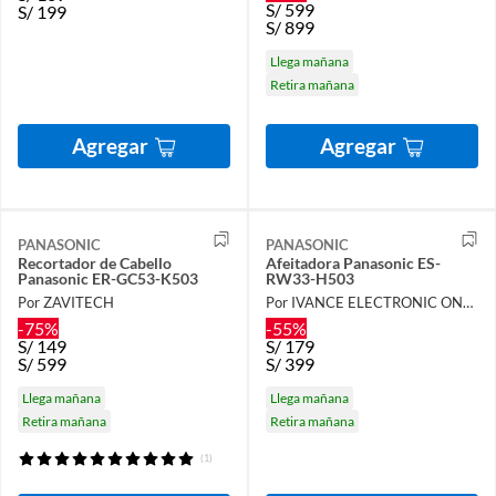
S/
599
S/
199
S/
899
Llega mañana
Retira mañana
Agregar
Agregar
PANASONIC
PANASONIC
Recortador de Cabello
Afeitadora Panasonic ES-
Panasonic ER-GC53-K503
RW33-H503
Por ZAVITECH
Por IVANCE ELECTRONIC ONLINE
-75%
-55%
S/
149
S/
179
S/
599
S/
399
Llega mañana
Llega mañana
Retira mañana
Retira mañana
(1)