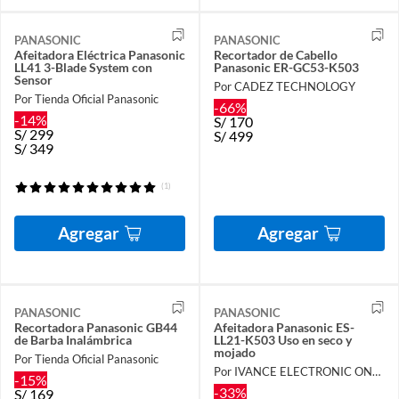
PANASONIC
PANASONIC
Afeitadora Eléctrica Panasonic
Recortador de Cabello
LL41 3-Blade System con
Panasonic ER-GC53-K503
Sensor
Por CADEZ TECHNOLOGY
Por Tienda Oficial Panasonic
-66%
-14%
S/
170
S/
299
S/
499
S/
349
(1)
Agregar
Agregar
PANASONIC
PANASONIC
Recortadora Panasonic GB44
Afeitadora Panasonic ES-
de Barba Inalámbrica
LL21-K503 Uso en seco y
mojado
Por Tienda Oficial Panasonic
Por IVANCE ELECTRONIC ONLINE
-15%
-33%
S/
169