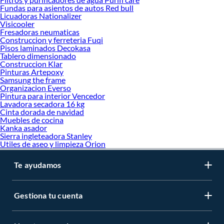
Fundas para asientos de autos Red bull
Licuadoras Nationalizer
Visicooler
Fresadoras neumaticas
Construccion y ferreteria Fuqi
Pisos laminados Decokasa
Tablero dimensionado
Construccion Klar
Pinturas Artepoxy
Samsung the frame
Organizacion Everso
Pintura para interior Vencedor
Lavadora secadora 16 kg
Cinta dorada de navidad
Muebles de cocina
Kanka asador
Sierra ingleteadora Stanley
Utiles de aseo y limpieza Orion
Te ayudamos
Gestiona tu cuenta