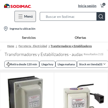
0
Inicia sesión
Menú
Search
Bar
location-
Ingresa tu ubicación
icon
Servicios
Ofertas
Home
Ferretería - Electricidad
Transformadores y Estabilizadores
Transformadores y Estabilizadores - audax
Resultados
(
13
)
Retira desde 120 min
Llega hoy
Llega mañana
Stock en tienda
(
0
)