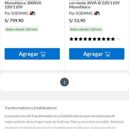
Monofásico 3000VA
corriente 30VA-B 220/110V
220/110V
Monofásico
Por SODIMAC
Por SODIMAC
S/
799.90
S/
53.90
Retira desde 120 min
Retira desde 120 min
(1)
Agregar
Agregar
1
Transformadores y Estabilizadores
Los productos de Transformadores y Estabilizadores que necesitas para el
mejoramiento de tu hogar están en Sodimac Perú a un precio increíble. Tenemos
una gran variedad de opciones y modelos que se adecúan a cada uno de los