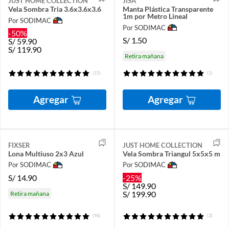
JUST HOME COLLECTION
JISA
Vela Sombra Tria 3.6x3.6x3.6
Manta Plástica Transparente
1m por Metro Lineal
Por SODIMAC
Por SODIMAC
-50%
S/
1.50
S/
59.90
S/
119.90
Retira mañana
(15)
(1)
Agregar
Agregar
FIXSER
JUST HOME COLLECTION
Lona Multiuso 2x3 Azul
Vela Sombra Triangul 5x5x5 m
Por SODIMAC
Por SODIMAC
S/
14.90
-25%
S/
149.90
S/
199.90
Retira mañana
(96)
(3)