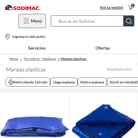
0
Inicia sesión
Menú
Search
Bar
location-
Ingresa tu ubicación
icon
Servicios
Ofertas
Home
Ferretería - Mudanza
Mangas plasticas
Mangas plasticas
Resultados
(
62
)
Retira desde 120 min
Llega mañana
Retira mañana
Stock en tienda
(