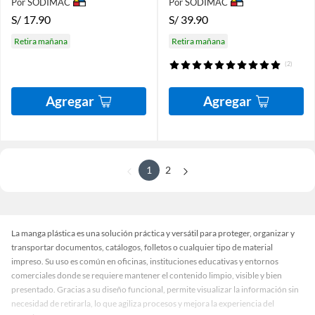
Por SODIMAC
Por SODIMAC
S/
17.90
S/
39.90
Retira mañana
Retira mañana
(2)
Agregar
Agregar
1
2
La manga plástica es una solución práctica y versátil para proteger, organizar y
transportar documentos, catálogos, folletos o cualquier tipo de material
impreso. Su uso es común en oficinas, instituciones educativas y entornos
comerciales donde se requiere mantener el contenido limpio, visible y bien
presentado. Gracias a su diseño funcional, permite visualizar la información sin
necesidad de retirarla, lo que agiliza procesos y mejora la experiencia del