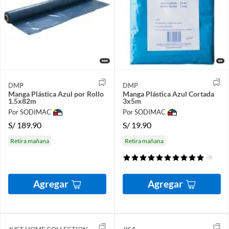
DMP
DMP
Manga Plástica Azul por Rollo
Manga Plástica Azul Cortada
1.5x82m
3x5m
Por SODIMAC
Por SODIMAC
S/
189.90
S/
19.90
Retira mañana
Retira mañana
(8)
Agregar
Agregar