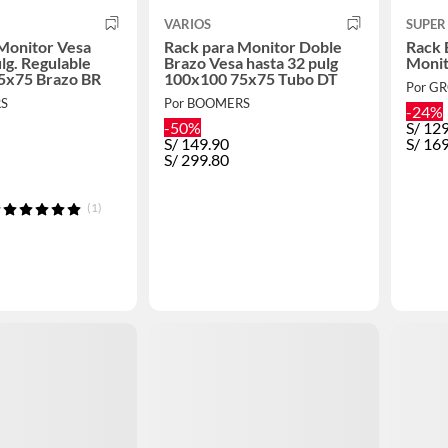
VARIOS
SUPER
Monitor Vesa
Rack para Monitor Doble
Rack 
lg. Regulable
Brazo Vesa hasta 32 pulg
Monito
5x75 Brazo BR
100x100 75x75 Tubo DT
Por G
RS
Por BOOMERS
-24%
-50%
S/
12
S/
149.90
S/
16
S/
299.80
(1)