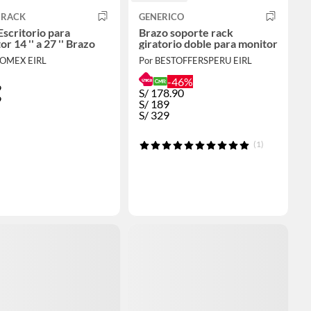
 RACK
GENERICO
Escritorio para
Brazo soporte rack
r 14 '' a 27 '' Brazo
giratorio doble para monitor
ROMEX EIRL
Por BESTOFFERSPERU EIRL
-46%
9
S/
178.90
9
S/
189
S/
329
(1)