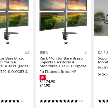
SEISA
DAIRU
or Base Brazo
Rack Monitor Base Brazo
Sopor
critorio 4
Soporte Escritorio 4
Monit
13 a 33 Pulgadas
Monitores 13 a 33 Pulgadas
Por S
Por BELLOTA TECHNOLOGIES S.A.C
Por Electronics Bellota MP
S/
269
-8%
S/
174.90
S/
190
(2)
(2)