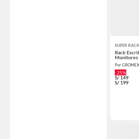
SUPER RAC
Rack Escri
Monitores 
Por GROMEX
-25%
S/
149
S/
199