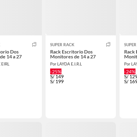
K
SUPER RACK
SUPER
torio Dos
Rack Escritorio Dos
Rack 
de 14 a 27
Monitores de 14 a 27
Monito
 EIRL
Por LAYDA E.I.R.L
Por LA
-25%
-24%
S/
149
S/
12
S/
199
S/
16