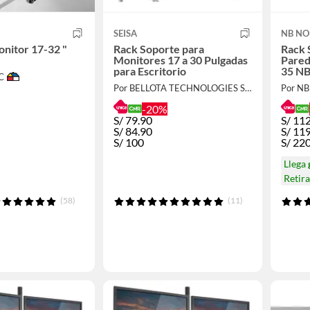
SEISA
NB NO
nitor 17-32 "
Rack Soporte para
Rack 
Monitores 17 a 30 Pulgadas
Pared
para Escritorio
35 NB
C
Por BELLOTA TECHNOLOGIES S.A.C
Por N
-20%
S/
79.90
S/
112
S/
84.90
S/
11
S/
100
S/
22
Llega
Retir
(58)
(11)