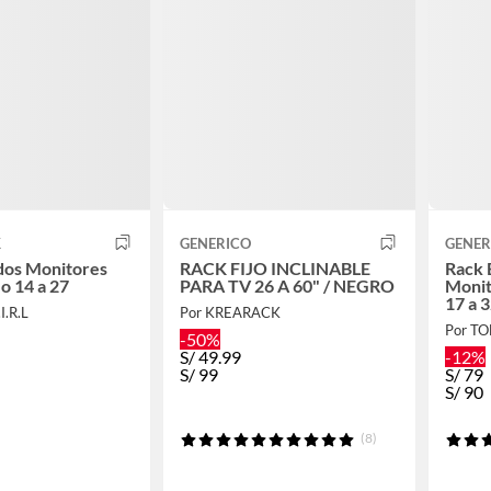
K
GENERICO
GENER
dos Monitores
RACK FIJO INCLINABLE
Rack 
o 14 a 27
PARA TV 26 A 60" / NEGRO
Monit
17 a 
I.R.L
Por KREARACK
Escrit
Por T
-50%
S/
49.99
-12%
S/
99
S/
79
S/
90
(8)