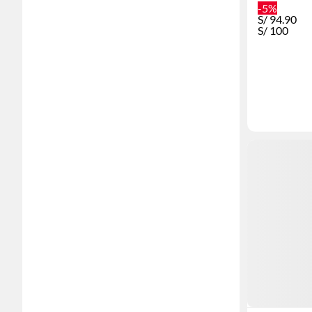
-5%
S/
94.90
S/
100