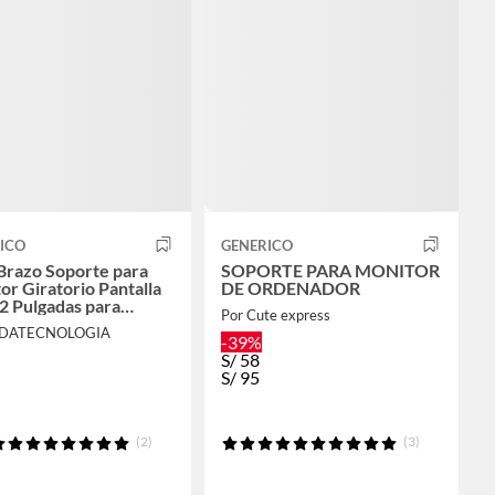
ICO
GENERICO
Brazo Soporte para
SOPORTE PARA MONITOR
or Giratorio Pantalla
DE ORDENADOR
32 Pulgadas para
Por Cute express
orio Oficina Estudio
ODATECNOLOGIA
-39%
S/
58
S/
95
(2)
(3)