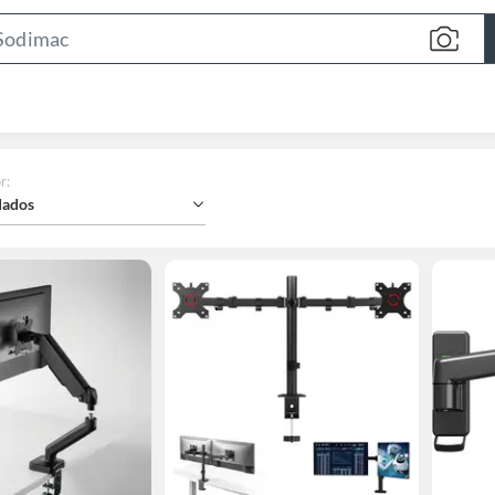
Search
Bar
r
:
ados