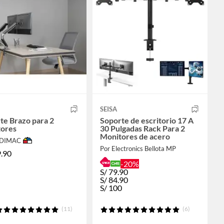
SEISA
te Brazo para 2
Soporte de escritorio 17 A
ores
30 Pulgadas Rack Para 2
Monitores de acero
ODIMAC
Por Electronics Bellota MP
.90
-20%
S/
79.90
S/
84.90
S/
100
(11)
(6)