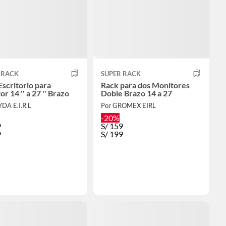
 RACK
SUPER RACK
Escritorio para
Rack para dos Monitores
r 14 '' a 27 '' Brazo
Doble Brazo 14 a 27
YDA E.I.R.L
Por GROMEX EIRL
-20%
9
S/
159
9
S/
199