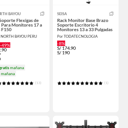
RTH BAYOU
SEISA
Soporte Flexigas de
Rack Monitor Base Brazo
 Para Monitores 17 a
Soporte Escritorio 4
 F150
Monitores 13 a 33 Pulgadas
B NORTH BAYOU PERU
Por TODATECNOLOGIA
-8%
-49%
S/
174.90
.90
S/
190
9
0
gratis
mañana
a mañana
(13)
(1)