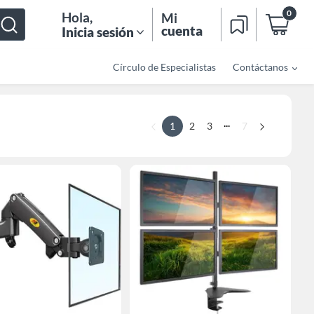
0
Hola
,
Mi
cuenta
Inicia sesión
Círculo de Especialistas
Contáctanos
...
1
2
3
7