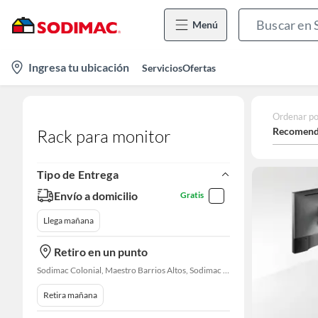
Menú
location-
Ingresa tu ubicación
Servicios
Ofertas
icon
Ordenar po
Recomend
Rack para monitor
Tipo de Entrega
Envío a domicilio
Gratis
Llega mañana
Retiro en un punto
Sodimac Colonial, Maestro Barrios Altos, Sodimac Naranjal
Retira mañana