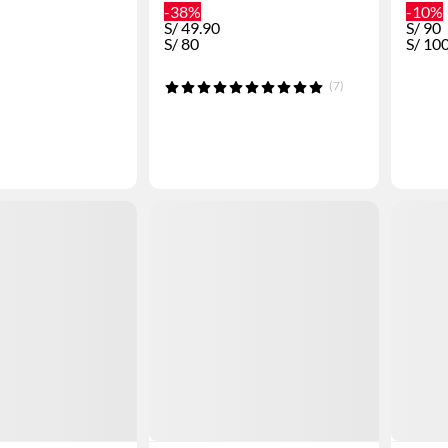
-38%
-10%
S/
49.90
S/
90
S/
80
S/
10
(7)