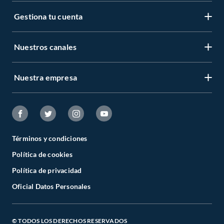
La instalación del interruptor diferencial 2x32a debe ser realizada por un
Gestiona tu cuenta
electricista calificado. Una conexión incorrecta puede impedir que la llave
diferencial actúe correctamente ante una fuga. Este dispositivo se monta en el
tablero eléctrico y se conecta tanto a la fase como al neutro.
Nuestros canales
Para asegurar el correcto funcionamiento del interruptor diferencial 2x32a, se
recomienda utilizar periódicamente el botón de prueba incorporado. Al
presionarlo, el equipo debe desconectarse de inmediato. Esta verificación
Nuestra empresa
sencilla confirma que el mecanismo interno está operativo y listo para proteger
el circuito.
Preguntas frecuentes
¿Qué diferencia hay entre un interruptor diferencial 2x32a y una llave
termomagnética?
Términos y condiciones
El interruptor diferencial 2x32a protege contra fugas de corriente que pueden
Política de cookies
causar descargas eléctricas, mientras que la llave termomagnética protege
contra sobrecargas y cortocircuitos. Ambos dispositivos cumplen funciones
Política de privacidad
distintas y trabajan de manera complementaria en el tablero.
Oficial Datos Personales
¿El interruptor diferencial 2x32a es obligatorio en viviendas?
El interruptor diferencial 2x32a es altamente recomendado en instalaciones
residenciales porque brinda protección directa a las personas. En la práctica, su
© TODOS LOS DERECHOS RESERVADOS