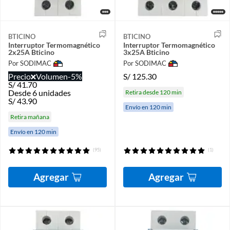
BTICINO
BTICINO
Interruptor Termomagnético
Interruptor Termomagnético
2x25A Bticino
3x25A Bticino
Por SODIMAC
Por SODIMAC
Precio
Volumen
-5%
S/
125.30
S/
41.70
Desde 6 unidades
Retira desde 120 min
S/
43.90
Envío en 120 min
Retira mañana
Envío en 120 min
(95)
(1)
Agregar
Agregar