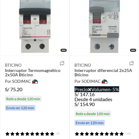
BTICINO
BTICINO
Interruptor Termomagnético
Interruptor diferencial 2x25A
2x50A Bticino
Bticino
Por SODIMAC
Por SODIMAC
S/
75.20
Precio
Volumen
-5%
S/
147.16
Desde 4 unidades
Retira desde 120 min
S/
154.90
Envío en 120 min
Retira desde 120 min
Envío en 120 min
(9)
(24)