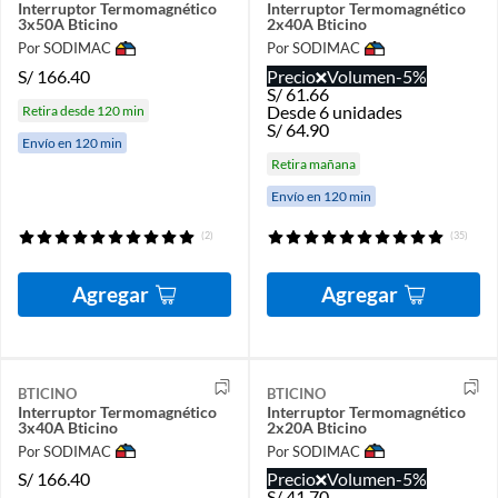
Interruptor Termomagnético
Interruptor Termomagnético
3x50A Bticino
2x40A Bticino
Por SODIMAC
Por SODIMAC
S/
166.40
Precio
Volumen
-5%
S/
61.66
Desde 6 unidades
Retira desde 120 min
S/
64.90
Envío en 120 min
Retira mañana
Envío en 120 min
(2)
(35)
Agregar
Agregar
BTICINO
BTICINO
Interruptor Termomagnético
Interruptor Termomagnético
3x40A Bticino
2x20A Bticino
Por SODIMAC
Por SODIMAC
S/
166.40
Precio
Volumen
-5%
S/
41.70