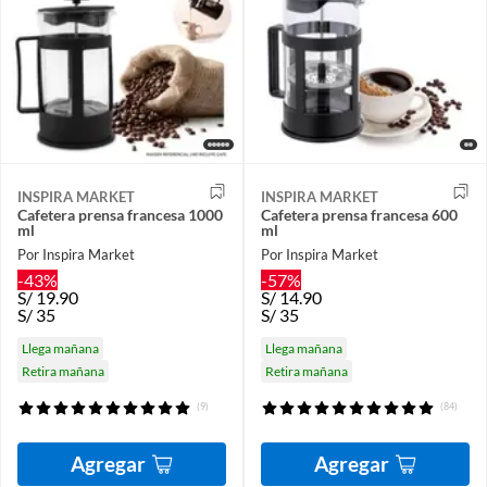
INSPIRA MARKET
INSPIRA MARKET
Cafetera prensa francesa 1000
Cafetera prensa francesa 600
ml
ml
Por Inspira Market
Por Inspira Market
-43%
-57%
S/
19.90
S/
14.90
S/
35
S/
35
Llega mañana
Llega mañana
Retira mañana
Retira mañana
(9)
(84)
Agregar
Agregar