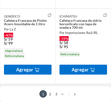
GENERICO
ICHIMATSU
Cafetera Francesa de Pistón
Cafetera Francesa de vidrio
Acero Inoxidable de 1 litro
borosilicato con tapa de
madera 700 ml.
Por La Z
Por Importaciones Raúl IRL
-40%
-39%
S/
59
S/
58
S/
99
S/
95
Llega mañana
Retira mañana
Retira mañana
Agregar
Agregar
...
1
2
3
6