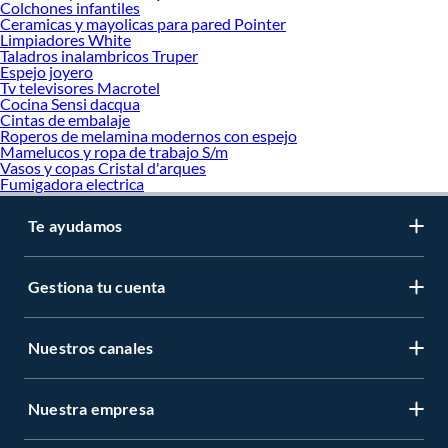
Colchones infantiles
Ceramicas y mayolicas para pared Pointer
Limpiadores White
Taladros inalambricos Truper
Espejo joyero
Tv televisores Macrotel
Cocina Sensi dacqua
Cintas de embalaje
Roperos de melamina modernos con espejo
Mamelucos y ropa de trabajo S/m
Vasos y copas Cristal d'arques
Fumigadora electrica
Te ayudamos
Gestiona tu cuenta
Nuestros canales
Nuestra empresa