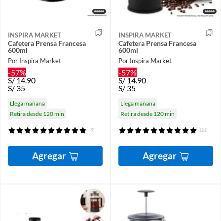
INSPIRA MARKET
INSPIRA MARKET
Cafetera Prensa Francesa
Cafetera Prensa Francesa
600ml
600ml
Por Inspira Market
Por Inspira Market
-57%
-57%
S/
14.90
S/
14.90
S/
35
S/
35
Llega mañana
Llega mañana
Retira desde 120 min
Retira desde 120 min
(9)
(21)
Agregar
Agregar