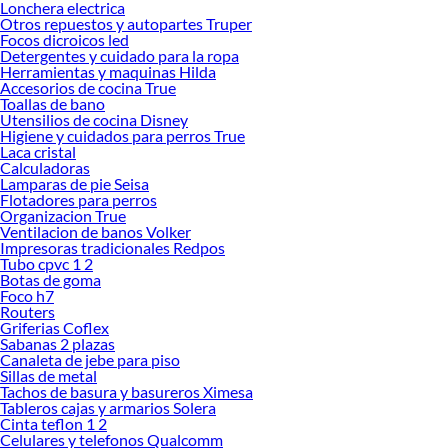
Lonchera electrica
Otros repuestos y autopartes Truper
Focos dicroicos led
Detergentes y cuidado para la ropa
Herramientas y maquinas Hilda
Accesorios de cocina True
Toallas de bano
Utensilios de cocina Disney
Higiene y cuidados para perros True
Laca cristal
Calculadoras
Lamparas de pie Seisa
Flotadores para perros
Organizacion True
Ventilacion de banos Volker
Impresoras tradicionales Redpos
Tubo cpvc 1 2
Botas de goma
Foco h7
Routers
Griferias Coflex
Sabanas 2 plazas
Canaleta de jebe para piso
Sillas de metal
Tachos de basura y basureros Ximesa
Tableros cajas y armarios Solera
Cinta teflon 1 2
Celulares y telefonos Qualcomm