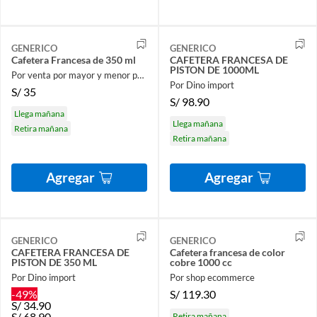
GENERICO
GENERICO
Cafetera Francesa de 350 ml
CAFETERA FRANCESA DE
PISTON DE 1000ML
Por venta por mayor y menor para el hogar
Por Dino import
S/
35
S/
98.90
Llega mañana
Llega mañana
Retira mañana
Retira mañana
Agregar
Agregar
GENERICO
GENERICO
CAFETERA FRANCESA DE
Cafetera francesa de color
PISTON DE 350 ML
cobre 1000 cc
Por Dino import
Por shop ecommerce
-49%
S/
119.30
S/
34.90
S/
68.90
Retira mañana