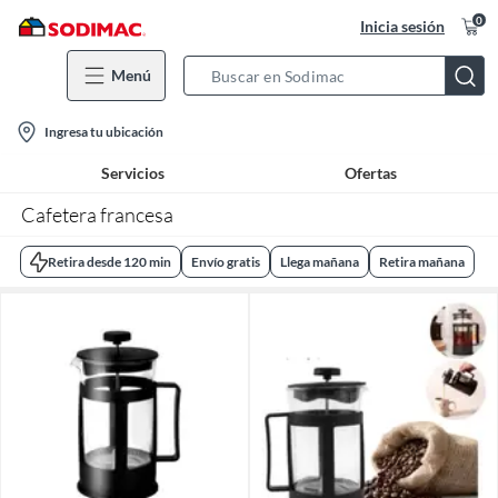
0
Inicia sesión
Menú
Search
Bar
location-
Ingresa tu ubicación
icon
Servicios
Ofertas
Cafetera francesa
Retira desde 120 min
Envío gratis
Llega mañana
Retira mañana