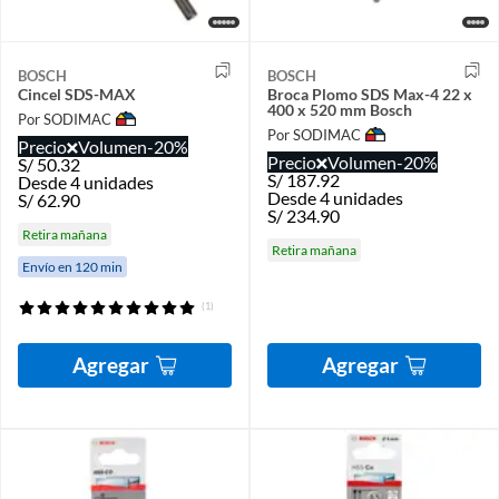
BOSCH
BOSCH
Cincel SDS-MAX
Broca Plomo SDS Max-4 22 x
400 x 520 mm Bosch
Por SODIMAC
Por SODIMAC
Precio
Volumen
-20%
Precio
Volumen
-20%
S/
50.32
S/
187.92
Desde 4 unidades
Desde 4 unidades
S/
62.90
S/
234.90
Retira mañana
Retira mañana
Envío en 120 min
(1)
Agregar
Agregar