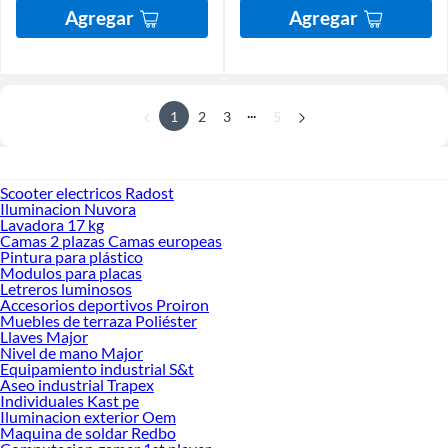
Agregar
Agregar
...
1
2
3
5
Scooter electricos Radost
Iluminacion Nuvora
Lavadora 17 kg
Camas 2 plazas Camas europeas
Pintura para plástico
Modulos para placas
Letreros luminosos
Accesorios deportivos Proiron
Muebles de terraza Poliéster
Llaves Major
Nivel de mano Major
Equipamiento industrial S&t
Aseo industrial Trapex
Individuales Kast pe
Iluminacion exterior Oem
Maquina de soldar Redbo