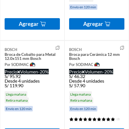
Envío en 120 min
Agregar
Agregar
BOSCH
BOSCH
Broca de Cobalto para Metal
Broca para Cerámica 12 mm
12.0x151 mm Bosch
Bosch
Por SODIMAC
Por SODIMAC
Precio
Volumen
-20%
Precio
Volumen
-20%
S/
95.92
S/
46.32
Desde 4 unidades
Desde 4 unidades
S/
119.90
S/
57.90
Llega mañana
Llega mañana
Retira mañana
Retira mañana
Envío en 120 min
Envío en 120 min
(2)