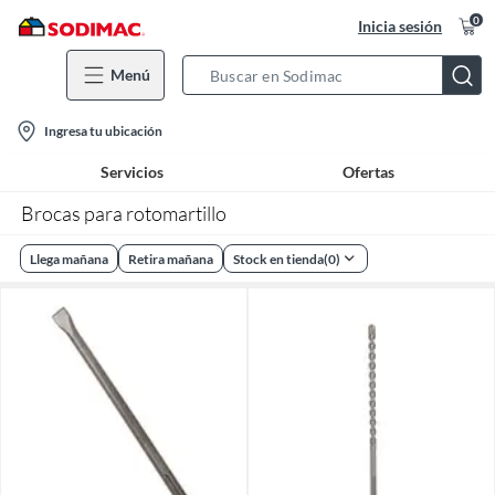
0
Inicia sesión
Menú
Search
Bar
location-
Ingresa tu ubicación
icon
Servicios
Ofertas
Brocas para rotomartillo
Llega mañana
Retira mañana
Stock en tienda
(
0
)