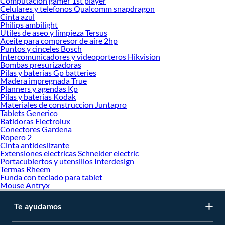
Computacion gamer 1st player
Celulares y telefonos Qualcomm snapdragon
Cinta azul
Philips ambilight
Utiles de aseo y limpieza Tersus
Aceite para compresor de aire 2hp
Puntos y cinceles Bosch
Intercomunicadores y videoporteros Hikvision
Bombas presurizadoras
Pilas y baterias Gp batteries
Madera impregnada True
Planners y agendas Kp
Pilas y baterias Kodak
Materiales de construccion Juntapro
Tablets Generico
Batidoras Electrolux
Conectores Gardena
Ropero 2
Cinta antideslizante
Extensiones electricas Schneider electric
Portacubiertos y utensilios Interdesign
Termas Rheem
Funda con teclado para tablet
Mouse Antryx
Te ayudamos