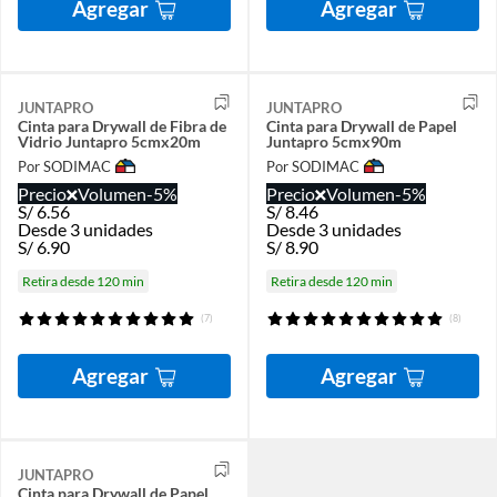
Agregar
Agregar
JUNTAPRO
JUNTAPRO
Cinta para Drywall de Fibra de
Cinta para Drywall de Papel
Vidrio Juntapro 5cmx20m
Juntapro 5cmx90m
Por SODIMAC
Por SODIMAC
Precio
Volumen
-5%
Precio
Volumen
-5%
S/
6.56
S/
8.46
Desde 3 unidades
Desde 3 unidades
S/
6.90
S/
8.90
Retira desde 120 min
Retira desde 120 min
(7)
(8)
Agregar
Agregar
JUNTAPRO
Cinta para Drywall de Papel