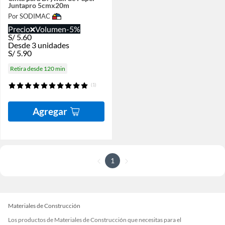
Juntapro 5cmx20m
Por SODIMAC
Precio
Volumen
-5%
S/
5.60
Desde 3 unidades
S/
5.90
Retira desde 120 min
(1)
Agregar
1
Materiales de Construcción
Los productos de Materiales de Construcción que necesitas para el