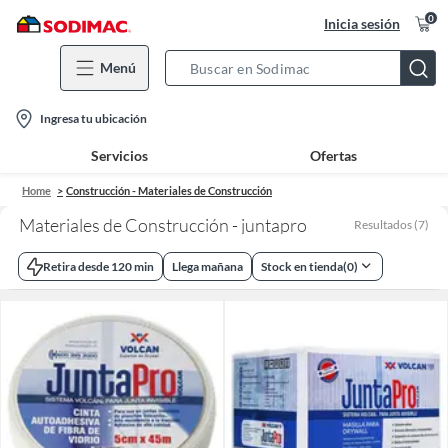
0
Inicia sesión
Menú
Search
Bar
location-
Ingresa tu ubicación
icon
Servicios
Ofertas
Home
Construcción - Materiales de Construcción
Materiales de Construcción - juntapro
Resultados
(
7
)
Retira desde 120 min
Llega mañana
Stock en tienda
(
0
)