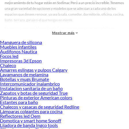
mejoramiento de tu hogar están en Sodimac Perú a un precio increíble. Tenemos
una gran variedad de opciones y modelos que se adecúan a cada uno de los
espacios que desees renovar, ya sea la sala, comedor, dormitorio, oficina, cocina,
baño, terraza, garaje o el que tengas en mente.
En nuestra categoría Materiales de Construcción encontrarás modelos en
Mostrar más
diversos materiales, medidas, colores y demás características específicas de tu
preferencia. Recuerda que solo en Sodimac Perú contamos con todo lo
Manguera de silicona
necesario para cada uno de tus proyectos en las mejores marcas de calidad y con
Muebles infantiles
Audifonos Nautica
garantía.
Focos led
Precios de Materiales de Construcción en Sodimac Perú
Impresoras 3d Epson
Chaleco
Si buscar ahorrar, estás en la tienda correcta porque en Sodimac tenemos
Amarres eslingas y pulpos Calgary
nuestra política de precios bajos garantizados en Materiales de Construcción,
Lavamanos de melamina
así que no dudes más y compra online este producto con sus complementos
Botellas y mugs Brumate
para que termines tu proyecto al 100% a un costo económico. Además, elige
Intercomunicador inalambrico
Instalacion sanitaria de un baño
entre las opciones de delivery o recojo en tienda.
Zapatos y botas de seguridad True
Las mejores marcas de Materiales de Construcción
Pinturas de exterior American colors
Estantes para baño
Sabemos que la calidad, confianza y seguridad son factores importantes al
Chalecos y casacas de seguridad Redline
momento de decidir qué modelo comprar, por ello contamos con una amplia
Lámparas colgantes para cocina
oferta de marcas prestigiosas y reconocidas en Materiales de Construcción. De
Reflectores led Oem
esta manera, inviertes en durabilidad, rendimiento, excelencia y satisfacción
Domotica y smart home Sonoff
Lijadora de banda Ingco tools
garantizada.