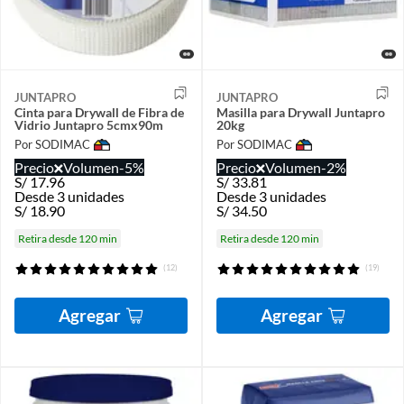
JUNTAPRO
JUNTAPRO
Cinta para Drywall de Fibra de
Masilla para Drywall Juntapro
Vidrio Juntapro 5cmx90m
20kg
Por SODIMAC
Por SODIMAC
Precio
Volumen
-5%
Precio
Volumen
-2%
S/
17.96
S/
33.81
Desde 3 unidades
Desde 3 unidades
S/
18.90
S/
34.50
Retira desde 120 min
Retira desde 120 min
(12)
(19)
Agregar
Agregar