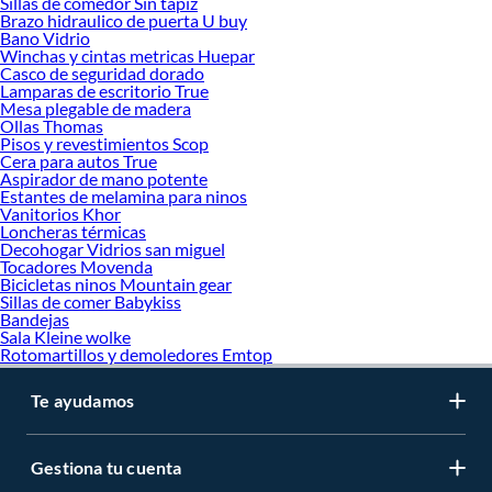
Sillas de comedor Sin tapiz
Brazo hidraulico de puerta U buy
Bano Vidrio
Winchas y cintas metricas Huepar
Casco de seguridad dorado
Lamparas de escritorio True
Mesa plegable de madera
Ollas Thomas
Pisos y revestimientos Scop
Cera para autos True
Aspirador de mano potente
Estantes de melamina para ninos
Vanitorios Khor
Loncheras térmicas
Decohogar Vidrios san miguel
Tocadores Movenda
Bicicletas ninos Mountain gear
Sillas de comer Babykiss
Bandejas
Sala Kleine wolke
Rotomartillos y demoledores Emtop
Te ayudamos
Gestiona tu cuenta