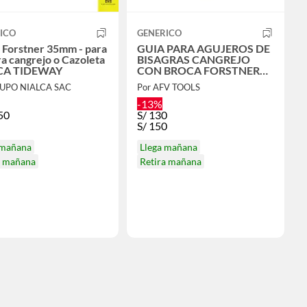
ICO
GENERICO
 Forstner 35mm - para
GUIA PARA AGUJEROS DE
ra cangrejo o Cazoleta
BISAGRAS CANGREJO
A TIDEWAY
CON BROCA FORSTNER
DE 35MM
RUPO NIALCA SAC
Por AFV TOOLS
-13%
50
S/
130
S/
150
 mañana
Llega mañana
a mañana
Retira mañana