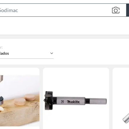
Search
Bar
r
:
ados