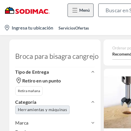
Menú
location-
Ingresa tu ubicación
Servicios
Ofertas
icon
Ordenar po
Recomend
Broca para bisagra cangrejo
Tipo de Entrega
Retiro en un punto
Retira mañana
Categoría
Herramientas y máquinas
Marca