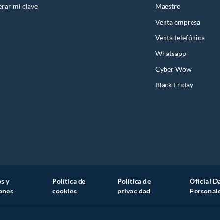
rar mi clave
Maestro
Venta empresa
Venta telefónica
Whatsapp
Cyber Wow
Black Friday
s y
Política de
Política de
Oficial D
ones
cookies
privacidad
Personal