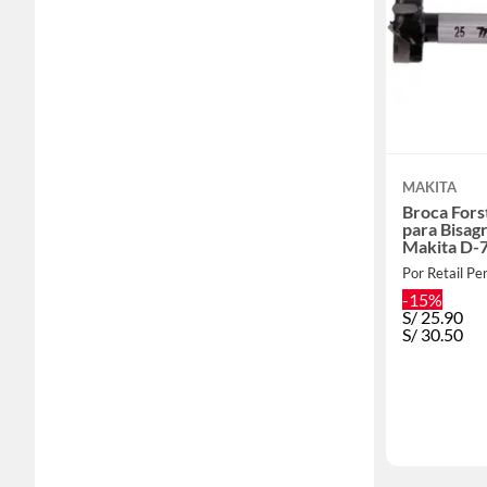
MAKITA
Broca For
para Bisag
Makita D-
Por Retail Per
-15%
S/
25.90
S/
30.50