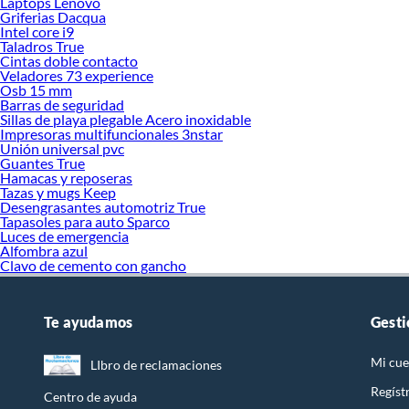
Laptops Lenovo
Griferias Dacqua
Intel core i9
Taladros True
Cintas doble contacto
Veladores 73 experience
Osb 15 mm
Barras de seguridad
Sillas de playa plegable Acero inoxidable
Impresoras multifuncionales 3nstar
Unión universal pvc
Guantes True
Hamacas y reposeras
Tazas y mugs Keep
Desengrasantes automotriz True
Tapasoles para auto Sparco
Luces de emergencia
Alfombra azul
Clavo de cemento con gancho
Te ayudamos
Gesti
Mi cue
LIbro de reclamaciones
Regíst
Centro de ayuda