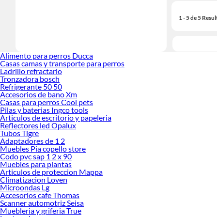
1 - 5 de 5 Resu
Alimento para perros Ducca
Casas camas y transporte para perros
Ladrillo refractario
Tronzadora bosch
Refrigerante 50 50
Accesorios de bano Xm
Casas para perros Cool pets
Pilas y baterias Ingco tools
Articulos de escritorio y papeleria
Reflectores led Opalux
Tubos Tigre
Adaptadores de 1 2
Muebles Pia copello store
Codo pvc sap 1 2 x 90
Muebles para plantas
Articulos de proteccion Mappa
Climatizacion Loven
Microondas Lg
Accesorios cafe Thomas
Scanner automotriz Seisa
Muebleria y griferia True