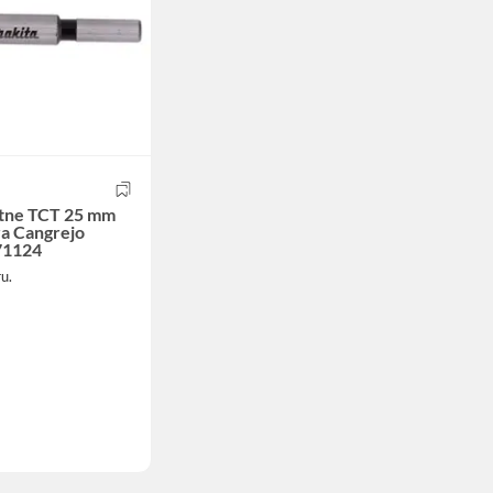
stne TCT 25 mm
ra Cangrejo
71124
u.