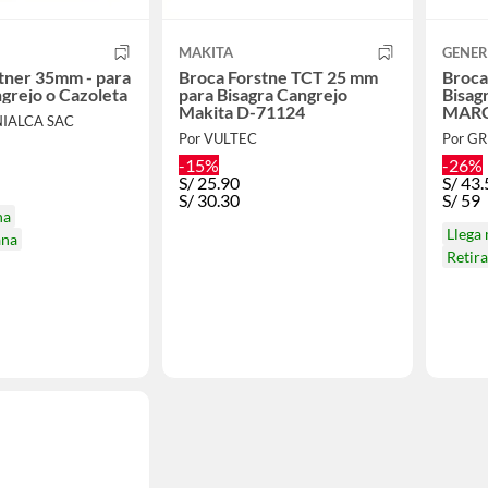
MAKITA
GENER
tner 35mm - para
Broca Forstne TCT 25 mm
Broca
ngrejo o Cazoleta
para Bisagra Cangrejo
Bisag
Makita D-71124
MARC
NIALCA SAC
Por VULTEC
Por G
-15%
-26%
S/
25.90
S/
43.
S/
30.30
S/
59
na
Llega
ana
Retir