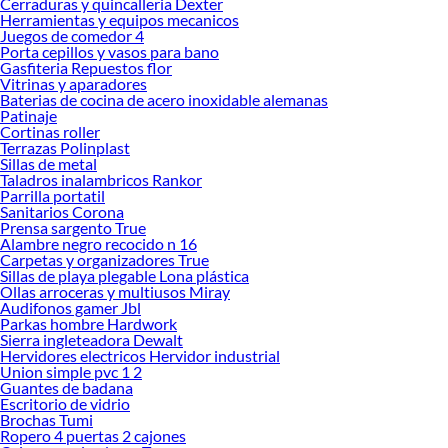
Cerraduras y quincalleria Dexter
proyectos en las mejores marcas de calidad y con garantía.
Herramientas y equipos mecanicos
Juegos de comedor 4
Precios de Tubos en Sodimac Perú
Porta cepillos y vasos para bano
Gasfiteria Repuestos flor
Si buscar ahorrar, estás en la tienda correcta porque en Sodimac tenemos
Vitrinas y aparadores
nuestra política de precios bajos garantizados en Tubos, así que no dudes más y
Baterias de cocina de acero inoxidable alemanas
compra online este producto con sus complementos para que termines tu
Patinaje
proyecto al 100% a un costo económico. Además, elige entre las opciones de
Cortinas roller
delivery o recojo en tienda.
Terrazas Polinplast
Sillas de metal
Las mejores marcas de Tubos
Taladros inalambricos Rankor
Parrilla portatil
Sabemos que la calidad, confianza y seguridad son factores importantes al
Sanitarios Corona
momento de decidir qué modelo comprar, por ello contamos con una amplia
Prensa sargento True
oferta de marcas prestigiosas y reconocidas en Tubos. De esta manera, inviertes
Alambre negro recocido n 16
en durabilidad, rendimiento, excelencia y satisfacción garantizada.
Carpetas y organizadores True
Sillas de playa plegable Lona plástica
Ollas arroceras y multiusos Miray
Audifonos gamer Jbl
Parkas hombre Hardwork
Sierra ingleteadora Dewalt
Hervidores electricos Hervidor industrial
Union simple pvc 1 2
Guantes de badana
Escritorio de vidrio
Brochas Tumi
Ropero 4 puertas 2 cajones