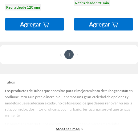
Retira desde 120 min
Retira desde 120 min
Agregar
Agregar
1
Tubos
Los productos de Tubos que necesitas para el mejoramiento de tu hogar están en
Sodimac Perú a un precio increíble. Tenemos una gran variedad de opciones y
modelos que se adecúan a cada uno de los espacios que desees renovar, ya sea la
sala, comedor, dormitorio, oficina, cocina, baño, terraza, garaje o el que tengas
en mente.
En nuestra categoría Tubos encontrarás modelos en diversos materiales,
Mostrar más
medidas, colores y demás características específicas de tu preferencia. Recuerda
que solo en Sodimac Perú contamos con todo lo necesario para cada uno de tus