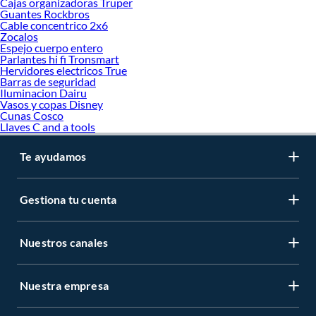
Cajas organizadoras Truper
Guantes Rockbros
Cable concentrico 2x6
Zocalos
Espejo cuerpo entero
Parlantes hi fi Tronsmart
Hervidores electricos True
Barras de seguridad
Iluminacion Dairu
Vasos y copas Disney
Cunas Cosco
Llaves C and a tools
Te ayudamos
Gestiona tu cuenta
Nuestros canales
Nuestra empresa