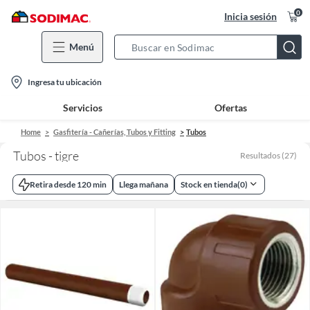
0
Inicia sesión
Menú
Search
Bar
location-
Ingresa tu ubicación
icon
Servicios
Ofertas
Home
Gasfitería - Cañerías, Tubos y Fitting
Tubos
Tubos - tigre
Resultados
(
27
)
Retira desde 120 min
Llega mañana
Stock en tienda
(
0
)