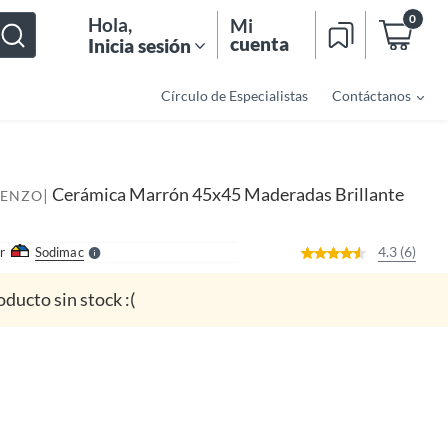
0
Hola
,
Mi
cuenta
Inicia sesión
Círculo de Especialistas
Contáctanos
o
f
n
I
Cerámica Marrón 45x45 Maderadas Brillante
|
RENZO
r
e
l
l
e
4.3 (6)
r
Sodimac
S
oducto sin stock :(