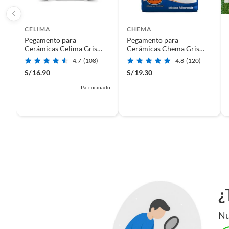
CELIMA
CHEMA
Pegamento para
Pegamento para
Cerámicas Celima Gris
Cerámicas Chema Gris
Interiores 25kg
Interiores 25kg
4.7
(108)
4.8
(120)
S/
16.90
S/
19.30
Patrocinado
¿
Nu