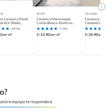
EK
SCOP
CELIMA
cm Cerámica Pared
Cerámica Marmoladas
Ceramica Perla
da RLV 30x60
Colina Blanco 45x45cm
Cementicio 4
 Blanco 1.62 m2
2.29m2.
2.23m2
4.8
(6)
5
(12)
0
13.90
24.90
por m²
S/
por m²
S/
por m
to?
uestro equipo te responderá.