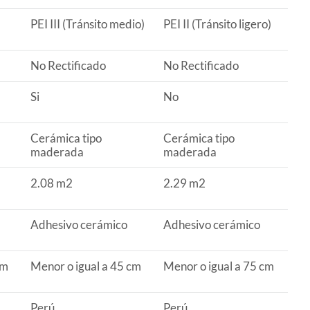
)
PEI III (Tránsito medio)
PEI II (Tránsito ligero)
No Rectificado
No Rectificado
Si
No
Cerámica tipo
Cerámica tipo
maderada
maderada
2.08 m2
2.29 m2
Adhesivo cerámico
Adhesivo cerámico
cm
Menor o igual a 45 cm
Menor o igual a 75 cm
Perú
Perú