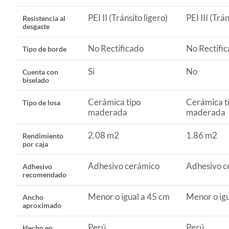
PEI II (Tránsito ligero)
PEI III (Trá
Resistencia al
desgaste
Aplicación
Interior
No Rectificado
No Rectifi
Tipo de borde
Color
Marrón
Si
No
Cuenta con
biselado
Lugar de uso
Sala Est
Cerámica tipo
Cerámica t
Tipo de losa
maderada
maderada
Peso del producto
2.8 kg
2.08 m2
1.86 m2
Rendimiento
por caja
Cuenta con biselado
Si
Adhesivo cerámico
Adhesivo c
Adhesivo
recomendado
Resistencia al desgaste
PEI II (
Menor o igual a 45 cm
Menor o igu
Ancho
aproximado
Perú
Perú
Hecho en