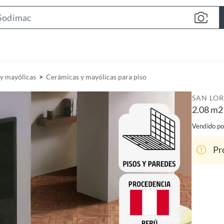
S
e
a
r
c
y mayólicas
Cerámicas y mayólicas para piso
h
B
SAN LO
a
2.08 m2
r
Vendido po
Pr