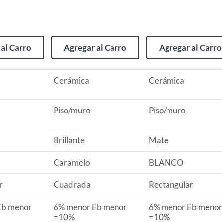
or Eb menor =10%
(incluye asientos de inodoro con empaque abierto).
al Carro
Agregar al Carro
Agregar al Carro
da
s de devolución y cambio:
Cerámica
Cerámica
so y otros productos para asfalto.
rodomésticos, tecnología, línea blanca, colchones, muebles,
Piso/muro
Piso/muro
Brillante
Mate
, sin uso y deberá contar con todos sus accesorios,
2
Caramelo
BLANCO
diciones (sin rayas, piquetes, abolladuras, manchas,
r
Cuadrada
Rectangular
ca tipo maderada
Eb menor
6% menor Eb menor
6% menor Eb menor
=10%
=10%