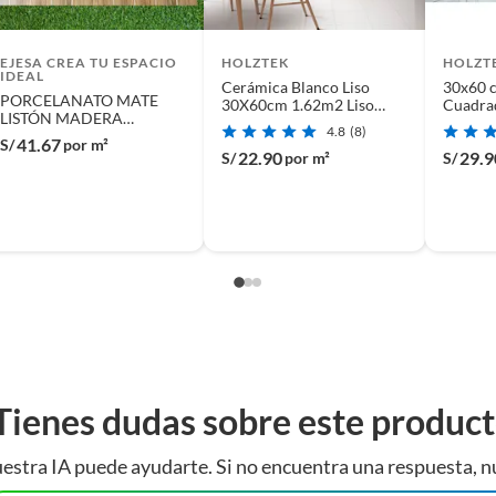
EJESA CREA TU ESPACIO
HOLZTEK
HOLZT
IDEAL
Cerámica Blanco Liso
30x60 
PORCELANATO MATE
30X60cm 1.62m2 Liso
Cuadra
LISTÓN MADERA
Hexagonal Blanco
1.62m2
4.8
(8)
60X60cm 144m2
41.67
S/
por m²
22.90
29.9
S/
por m²
S/
Tienes dudas sobre este produc
estra IA puede ayudarte. Si no encuentra una respuesta, n