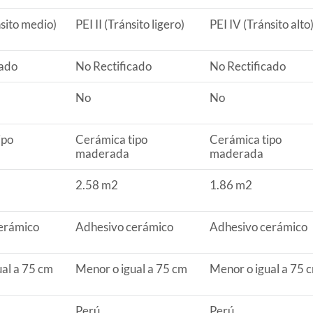
nsito medio)
PEI II (Tránsito ligero)
PEI IV (Tránsito alto
cado
No Rectificado
No Rectificado
No
No
ar
ipo
Cerámica tipo
Cerámica tipo
maderada
maderada
2.58 m2
1.86 m2
erámico
Adhesivo cerámico
Adhesivo cerámico
Tránsito ligero)
al a 75 cm
Menor o igual a 75 cm
Menor o igual a 75 
Perú
Perú