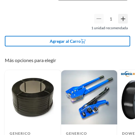
(incluye asientos de inodoro con empaque abierto).
también adquieras cajas, cartones y strech film. Estos
productos te ayudarán a proteger tus objetos de forma
Baterías de auto.
segura y eficiente. Las cajas y cartones te permitirán
Motocicletas.
organizar y transportar tus objetos de forma segura,
1
unidad recomendada
Otros plazos para devolución y cambio
mientras que el strech film te ayudará a protegerlos de la
humedad y el polvo.
Agregar al Carro
Las siguientes categorías cuentan con los siguientes plazos de devolución
y cambio:
2 días calendarios:
Cemento, mezclas de hormigón, morteros,
Más opciones para elegir
yeso y otros productos para asfalto.
7 días calendarios:
Productos eléctricos o a combustión,
electrodomésticos, tecnología, línea blanca, colchones, muebles,
bicicletas y máquinas de ejercicio.
Deben estar cerrados, con todos sus sellos y etiquetas
Recuerda que el producto debe estar limpio, en buen estado, sin uso y
deberá contar con todos sus accesorios, manuales de uso y con el
empaque original en perfectas condiciones (sin rayas, piquetes,
abolladuras, manchas, etc.).
GENERICO
GENERICO
DOWE