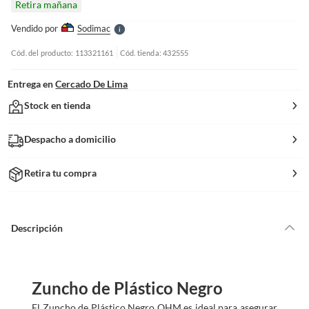
Retira mañana
l
e
Vendido por
Sodimac
S
Cód. del producto: 113321161
Cód. tienda: 432555
Entrega en
Cercado De Lima
Stock en tienda
Despacho a domicilio
Retira tu compra
Descripción
Zuncho de Plástico Negro
El Zuncho de Plástico Negro OHM es ideal para asegurar