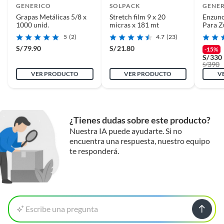
GENERICO
SOLPACK
GENE
Grapas Metálicas 5/8 x
Stretch film 9 x 20
Enzun
1000 unid.
micras x 181 mt
Para Z
5/8" (Kit
5
(2)
4.7
(23)
Tenaza
S/
79.90
S/
21.80
-15%
S/
330
390
S/
VER PRODUCTO
VER PRODUCTO
V
¿Tienes dudas sobre este producto?
Nuestra IA puede ayudarte. Si no
encuentra una respuesta, nuestro equipo
te responderá.
Escribe una pregunta