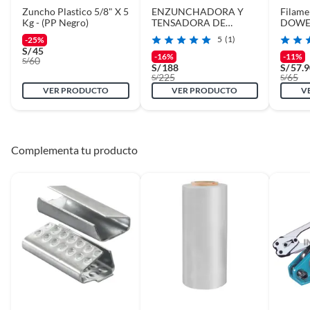
Zuncho Plastico 5/8" X 5
ENZUNCHADORA Y
Filame
Kg - (PP Negro)
TENSADORA DE
DOWEL
ZUNCHO PACK 2
5
(1)
-25%
PIEZAS AZUL ENETRO
S/
45
-16%
-11%
60
S/
S/
188
S/
57.
225
65
S/
S/
VER PRODUCTO
VER PRODUCTO
V
Complementa tu producto