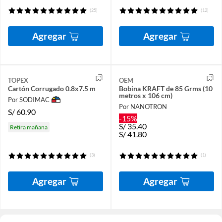
(25)
(12)
Agregar
Agregar
TOPEX
OEM
Cartón Corrugado 0.8x7.5 m
Bobina KRAFT de 85 Grms (10
metros x 106 cm)
Por SODIMAC
Por NANOTRON
S/
60.90
-15%
S/
35.40
Retira mañana
S/
41.80
(3)
(1)
Agregar
Agregar