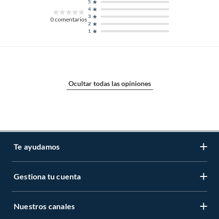
5
4
3
0
comentarios
2
1
Ocultar todas las opiniones
Te ayudamos
Gestiona tu cuenta
LIbro de reclamaciones
Centro de ayuda
Nuestros canales
Mi cuenta
Servicio al cliente