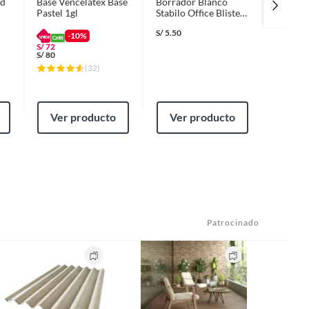
rd
Base Vencelatex Base
Borrador Blanco
Swano L
Pastel 1gl
Stabilo Office Blister
Borrado
2und.
S/
5.50
S/
15.90
-10%
S/
72
S/
80
(
32
)
Ver producto
Ver producto
Ver
Patrocinado