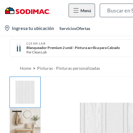
Menú
l
Ingresa tu ubicación
Servicios
Ofertas
o
c
CLEAN LAB
Blanqueador Premium 2 unid - Pintura acrílica para Calzado
a
Por
Clean Lab
t
i
Home
Pinturas - Pinturas personalizadas
o
n
-
i
c
o
n