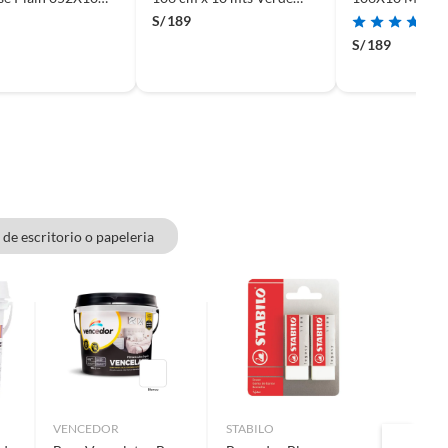
okey Quartz
claro
Blancoplatead
S/
189
S/
189
 de escritorio o papeleria
VENCEDOR
STABILO
STABILO