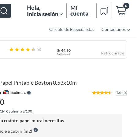
0
Hola
,
Mi
cuenta
Inicia sesión
Círculo de Especialistas
Contáctanos
(6)
S/
44.90
Patrocinado
S/
59.80
o
f
n
I
r
e
Papel Pintable Boston 0.53x10m
l
l
e
4.6 (5)
r
Sodimac
S
90
 CMR y ahorra S/100
la cuánto papel mural necesitas
icie a cubrir (m2)