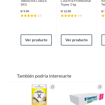
Teknocola Clasica
Cola fria Profesional
Ad
1KG
Topex 1 kg
Te
S/
9.90
S/
12.90
S/
(
12
)
(
59
)
Ver producto
Ver producto
También podría interesarte