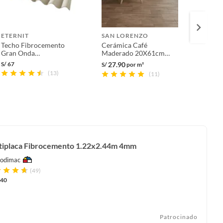
ETERNIT
SAN LORENZO
MAMU
Techo Fibrocemento
Cerámica Café
Tornil
Gran Onda
Maderado 20X61cm
Capuc
1.1x3.05mx5mm Eternit
1.86m2 Golden
ZBR x 
S/
67
27.90
S/
24.9
S/
por m²
(13)
(11)
tiplaca Fibrocemento 1.22x2.44m 4mm
odimac
(49)
.40
Patrocinado