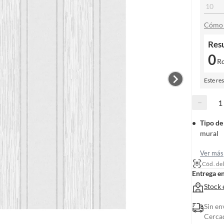
Cómo 
Res
0
Ro
Este re
−
Tipo de
mural
Ver más
Cód. de
Entrega e
Stock 
Sin en
Cerca