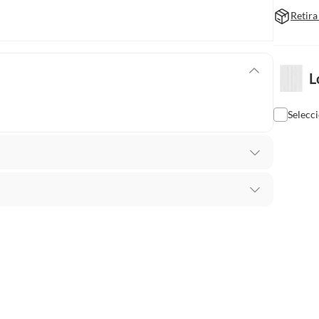
Retira
L
Selecc
ural
mbiar un pedido si cambias de opinión durante los
das sus etiquetas y/o en sus cajas cerradas con los
s
mbargo, tenemos
categorías que cuentan con plazos