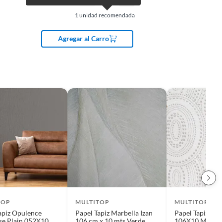
1
unidad recomendada
Agregar al Carro
TOP
MULTITOP
MULTITOP
apiz Opulence
Papel Tapiz Marbella Izan
Papel Tapiz Da
se Plain 052X10
106 cm x 10 mts Verde
106X10 Mts