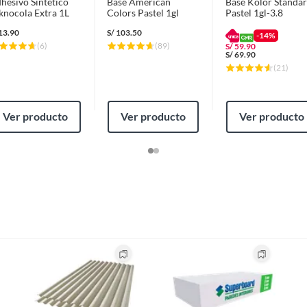
hesivo Sintético
Base American
Base Kolor Standa
knocola Extra 1L
Colors Pastel 1gl
Pastel 1gl-3.8
13.90
S/
103.50
-14%
(
6
)
(
89
)
S/
59.90
S/
69.90
(
21
)
Ver producto
Ver producto
Ver producto