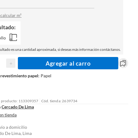
calcular m²
ultado:
llo
sultado es una cantidad aproximada, si deseas más información contáctanos.
Agregar al carro
+
 revestimiento papel
:
Papel
l producto: 113309357
Cód. tienda: 2639734
n
Cercado De Lima
en tienda
vío a domicilio
do De Lima, Lima