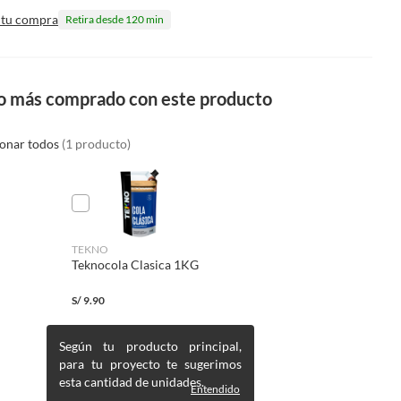
 tu compra
Retira desde 120 min
o más comprado con este producto
ionar todos
(1 producto)
TEKNO
Teknocola Clasica 1KG
S/
9.90
Según tu producto principal,
para tu proyecto te sugerimos
esta cantidad de unidades.
Entendido