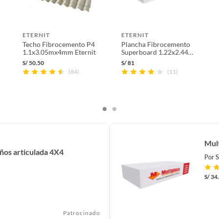
ETERNIT
ETERNIT
Techo Fibrocemento P4
Plancha Fibrocemento
1.1x3.05mx4mm Eternit
Superboard 1.22x2.44m
8mm
S/
50.50
S/
81
(84)
(11)
Mul
años articulada 4X4
Por
S
S/
34
Patrocinado