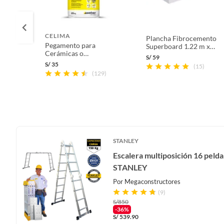
CELIMA
Plancha Fibrocemento
Pegamento para
Superboard 1.22 m x
Cerámicas o
2.44 m x 6 mm
S/
59
Porcelanatos Celima
S/
35
(15)
Blanco Extrafuerte 25kg
(129)
STANLEY
Escalera multiposición 16 peld
STANLEY
Por
Megaconstructores
(9)
S/
850
-36%
S/
539.90