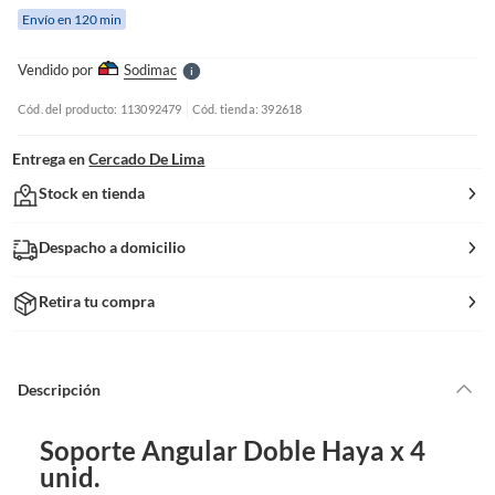
e
Envío en 120 min
l
l
e
Vendido por
Sodimac
S
Cód. del producto: 113092479
Cód. tienda: 392618
Entrega en
Cercado De Lima
Stock en tienda
Despacho a domicilio
Retira tu compra
Descripción
Soporte Angular Doble Haya x 4
unid.