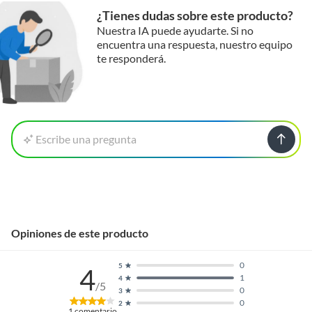
que también adquieras clavos y tornillos para madera, para
¿Tienes dudas sobre este producto?
asegurar una fijación firme y segura. También puedes
Nuestra IA puede ayudarte. Si no
considerar accesorios para muebles y clóset, como bisagras,
encuentra una respuesta, nuestro equipo
para darle un toque profesional a tus proyectos.
te responderá.
Escribe una pregunta
Opiniones de este producto
0
5
4
1
4
/5
0
3
0
2
1
comentario