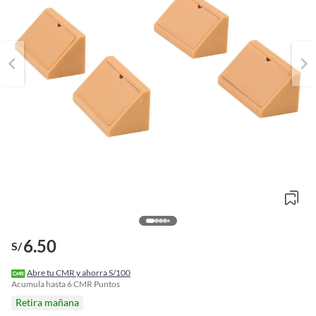
6.50
S/
o
f
Abre tu CMR y ahorra S/100
n
Acumula hasta
6
CMR Puntos
I
Retira mañana
r