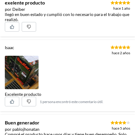
exelente producto
hace 1 año
por Deiber
llegó en buen estado y cumplió con lo necesario para el trabajo que
realizó.
Isaac
hace 2 años
Excelente producto
1 persona encontró este comentario útil.
Buen generador
hace 5 años
por pablojhonatan
Compré el producto hace unos días y tiene buen desempeño. Solo