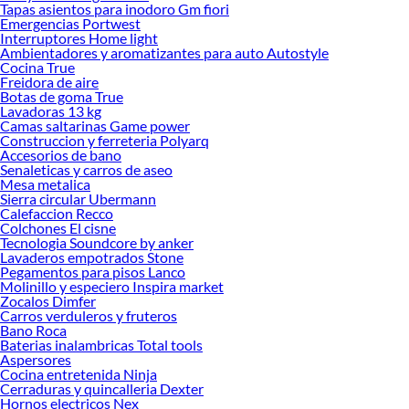
Tapas asientos para inodoro Gm fiori
Emergencias Portwest
Interruptores Home light
Ambientadores y aromatizantes para auto Autostyle
Cocina True
Freidora de aire
Botas de goma True
Lavadoras 13 kg
Camas saltarinas Game power
Construccion y ferreteria Polyarq
Accesorios de bano
Senaleticas y carros de aseo
Mesa metalica
Sierra circular Ubermann
Calefaccion Recco
Colchones El cisne
Tecnologia Soundcore by anker
Lavaderos empotrados Stone
Pegamentos para pisos Lanco
Molinillo y especiero Inspira market
Zocalos Dimfer
Carros verduleros y fruteros
Bano Roca
Baterias inalambricas Total tools
Aspersores
Cocina entretenida Ninja
Cerraduras y quincalleria Dexter
Hornos electricos Nex