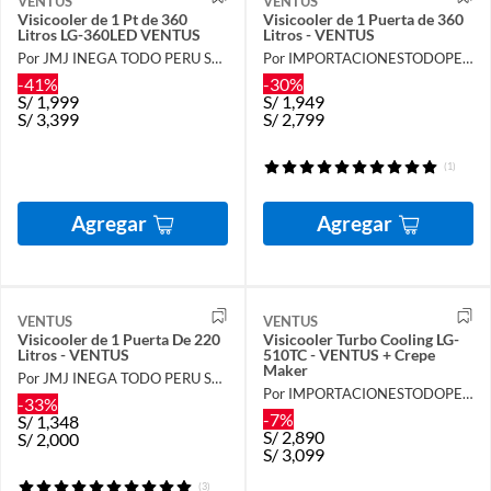
VENTUS
VENTUS
Visicooler de 1 Pt de 360
Visicooler de 1 Puerta de 360
Litros LG-360LED VENTUS
Litros - VENTUS
Por JMJ INEGA TODO PERU SAC
Por IMPORTACIONESTODOPERU
-41%
-30%
S/
1,999
S/
1,949
S/
3,399
S/
2,799
(1)
Agregar
Agregar
VENTUS
VENTUS
Visicooler de 1 Puerta De 220
Visicooler Turbo Cooling LG-
Litros - VENTUS
510TC - VENTUS + Crepe
Maker
Por JMJ INEGA TODO PERU SAC
Por IMPORTACIONESTODOPERU
-33%
-7%
S/
1,348
S/
2,890
S/
2,000
S/
3,099
(3)