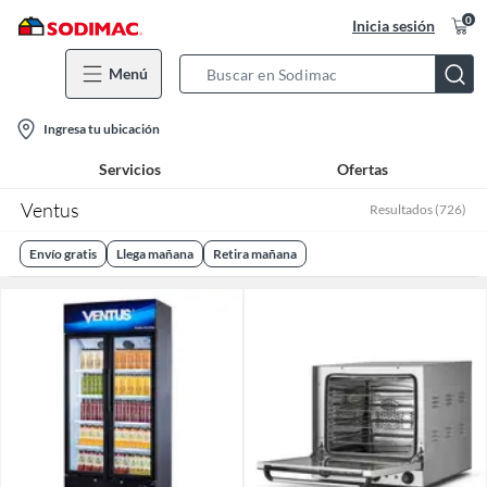
0
Inicia sesión
Menú
Search
Bar
location-
Ingresa tu ubicación
icon
Servicios
Ofertas
Ventus
Resultados
(
726
)
Envío gratis
Llega mañana
Retira mañana