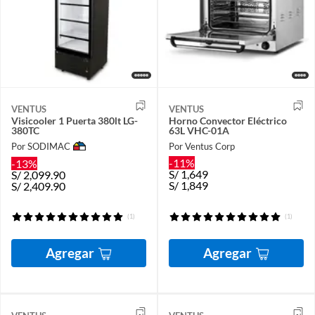
VENTUS
VENTUS
Visicooler 1 Puerta 380lt LG-
Horno Convector Eléctrico
380TC
63L VHC-01A
Por SODIMAC
Por Ventus Corp
-11%
-13%
S/
1,649
S/
2,099.90
S/
1,849
S/
2,409.90
(1)
(1)
Agregar
Agregar