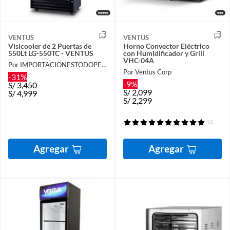
VENTUS
VENTUS
Visicooler de 2 Puertas de
Horno Convector Eléctrico
550Lt LG-550TC - VENTUS
con Humidificador y Grill
VHC-04A
Por IMPORTACIONESTODOPERU
Por Ventus Corp
-31%
-9%
S/
3,450
S/
2,099
S/
4,999
S/
2,299
(1)
Agregar
Agregar