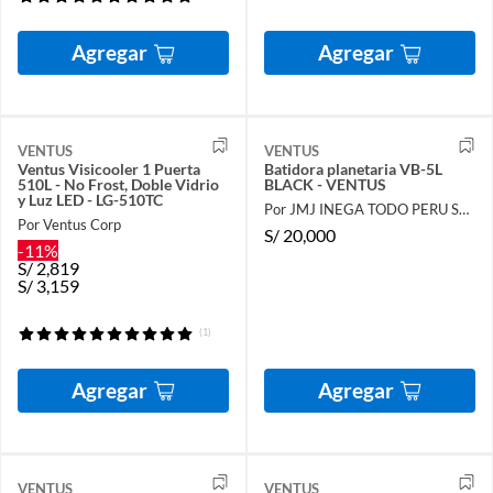
Agregar
Agregar
VENTUS
VENTUS
Ventus Visicooler 1 Puerta
Batidora planetaria VB-5L
510L - No Frost, Doble Vidrio
BLACK - VENTUS
y Luz LED - LG-510TC
Por JMJ INEGA TODO PERU SAC
Por Ventus Corp
S/
20,000
-11%
S/
2,819
S/
3,159
(1)
Agregar
Agregar
VENTUS
VENTUS