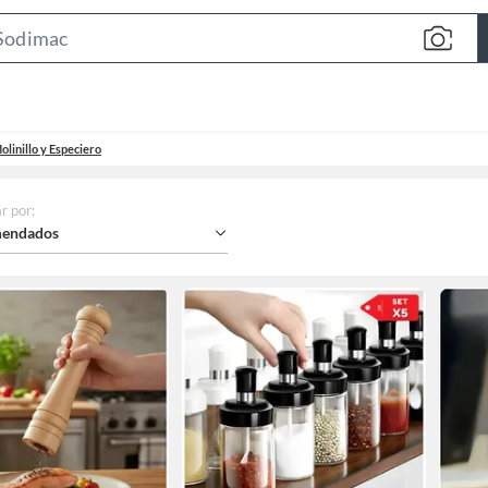
Search
Bar
olinillo y Especiero
r por
:
endados