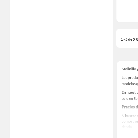
1 - 5 de 5
Molinillo 
Los produ
modelos qu
En nuestra
solo en S
Precios 
Si buscar 
compra on
tienda.
Las mejo