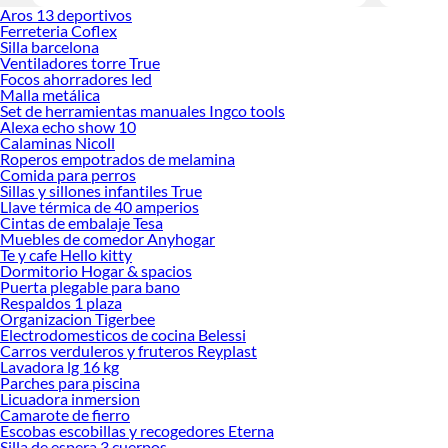
Aros 13 deportivos
Sabemos q
Ferreteria Coflex
prestigios
Silla barcelona
Ventiladores torre True
Focos ahorradores led
Malla metálica
Set de herramientas manuales Ingco tools
Alexa echo show 10
Calaminas Nicoll
Roperos empotrados de melamina
Comida para perros
Sillas y sillones infantiles True
Llave térmica de 40 amperios
Cintas de embalaje Tesa
Muebles de comedor Anyhogar
Te y cafe Hello kitty
Dormitorio Hogar & spacios
Puerta plegable para bano
Respaldos 1 plaza
Organizacion Tigerbee
Electrodomesticos de cocina Belessi
Carros verduleros y fruteros Reyplast
Lavadora lg 16 kg
Parches para piscina
Licuadora inmersion
Camarote de fierro
Escobas escobillas y recogedores Eterna
Silla de espera 3 cuerpos