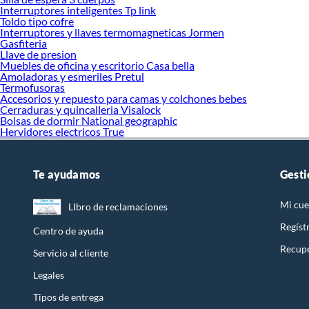
Interruptores inteligentes Tp link
Toldo tipo cofre
Interruptores y llaves termomagneticas Jormen
Gasfiteria
Llave de presion
Muebles de oficina y escritorio Casa bella
Amoladoras y esmeriles Pretul
Termofusoras
Accesorios y repuesto para camas y colchones bebes
Cerraduras y quincalleria Visalock
Bolsas de dormir National geographic
Hervidores electricos True
Te ayudamos
Gesti
Mi cue
LIbro de reclamaciones
Regíst
Centro de ayuda
Recupe
Servicio al cliente
Legales
Tipos de entrega