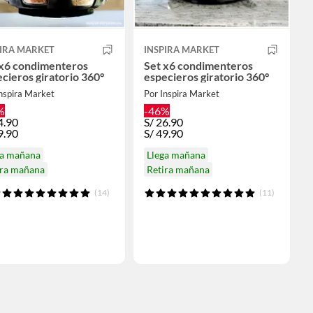
PIRA MARKET
INSPIRA MARKET
 x6 condimenteros
Set x6 condimenteros
cieros giratorio 360°
especieros giratorio 360°
nspira Market
Por Inspira Market
%
-46%
4.90
S/
26.90
9.90
S/
49.90
ga mañana
Llega mañana
ira mañana
Retira mañana
(14)
(11)