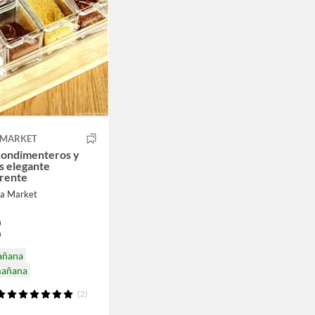
 MARKET
condimenteros y
s elegante
arente
ra Market
0
0
añana
mañana
(2)