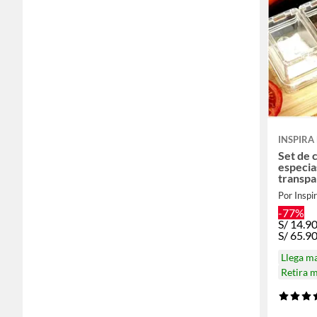
INSPIRA
Set de 
especia
transp
Por Inspi
-77%
S/
14.9
S/
65.9
Llega m
Retira 