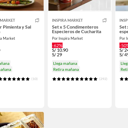
 MARKET
INSPIRA MARKET
INS
 Pimienta y Sal
Set x 5 Condimenteros
Set
a
Especieros de Cucharita
espe
ra Market
Por Inspira Market
Por I
-62%
-50
0
S/
10.90
S/
2
S/
29
S/
4
añana
Llega mañana
Lle
mañana
Retira mañana
Ret
(10)
(292)