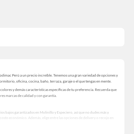
Sodimac Perú a un precio increíble. Tenemos una gran variedad de opciones y
rmitorio, oficina, cocina, baño, terraza, garaje o el que tengas en mente.
colores y demás características específicas de tu preferencia. Recuerda que
res marcas de calidad y con garantía.
ios bajos garantizados en Molinillo y Especiero, así que no dudes más y
osto económico. Además, elige entre las opciones de delivery o recojo en