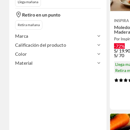
Llega mañana
Retiro en un punto
INSPIRA
Retira mañana
Moledor
Mader
Marca
Por Inspi
Calificación del producto
-72%
S/
19.9
Color
S/
70
Material
Llega m
Retira 