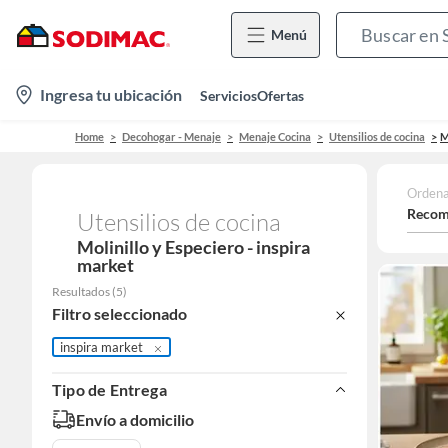
Menú
location-
Ingresa tu ubicación
Servicios
Ofertas
icon
Home
Decohogar - Menaje
Menaje Cocina
Utensilios de cocina
M
Ordena
Recom
Utensilios de cocina
Molinillo y Especiero - inspira
market
Resultados
(
5
)
Filtro seleccionado
inspira market
Tipo de Entrega
Envío a domicilio