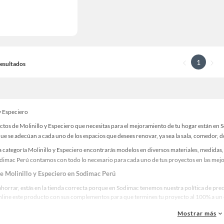
1
 Resultados
y Especiero
ctos de Molinillo y Especiero que necesitas para el mejoramiento de tu hogar están en 
e se adecúan a cada uno de los espacios que desees renovar, ya sea la sala, comedor, do
 categoría Molinillo y Especiero encontrarás modelos en diversos materiales, medidas, 
odimac Perú contamos con todo lo necesario para cada uno de tus proyectos en las mejo
de Molinillo y Especiero en Sodimac Perú
ahorrar, estás en la tienda correcta porque en Sodimac tenemos nuestra política de prec
line este producto con sus complementos para que termines tu proyecto al 100% a un c
Mostrar más
res marcas de Molinillo y Especiero