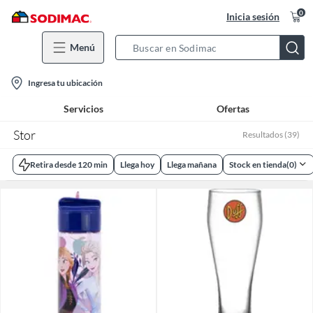
0
Inicia sesión
Menú
Search
Bar
location-
Ingresa tu ubicación
icon
Servicios
Ofertas
Stor
Resultados
(
39
)
Retira desde 120 min
Llega hoy
Llega mañana
Stock en tienda
(
0
)