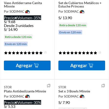
Vaso Antiderrame Canita
Set de Cubiertos Metálicos +
Minnie
Estuche Princess
Por SODIMAC
Por SODIMAC
Precio
Volumen
-35%
S/
13.90
S/
9.68
Desde 3 unidades
Retira desde 120 min
S/
14.90
Envío en 120 min
Retira desde 120 min
Envío en 120 min
(7)
(2)
Agregar
Agregar
STOR
STOR
Plato Antideslizante Minnie
Set x 3 Bowls Minnie
Por SODIMAC
Por SODIMAC
Precio
Volumen
-30%
S/
7.90
S/
5.53