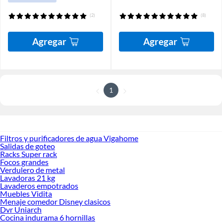
(2)
(8)
Agregar
Agregar
1
Filtros y purificadores de agua Vigahome
Salidas de goteo
Racks Super rack
Focos grandes
Verdulero de metal
Lavadoras 21 kg
Lavaderos empotrados
Muebles Vidita
Menaje comedor Disney clasicos
Dvr Uniarch
Cocina indurama 6 hornillas