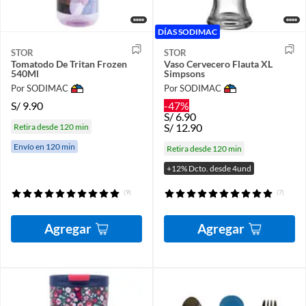
DÍAS SODIMAC
STOR
STOR
Tomatodo De Tritan Frozen
Vaso Cervecero Flauta XL
540Ml
Simpsons
Por SODIMAC
Por SODIMAC
S/
9.90
-47%
S/
6.90
S/
12.90
Retira desde 120 min
Envío en 120 min
Retira desde 120 min
+12% Dcto. desde 4und
(9)
(7)
Agregar
Agregar