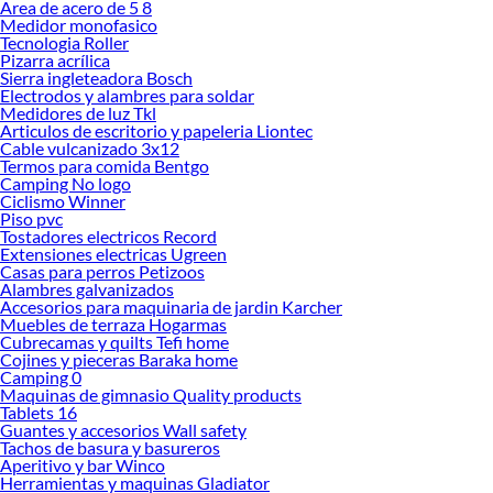
Area de acero de 5 8
Medidor monofasico
Tecnologia Roller
Pizarra acrílica
Sierra ingleteadora Bosch
Electrodos y alambres para soldar
Medidores de luz Tkl
Articulos de escritorio y papeleria Liontec
Cable vulcanizado 3x12
Termos para comida Bentgo
Camping No logo
Ciclismo Winner
Piso pvc
Tostadores electricos Record
Extensiones electricas Ugreen
Casas para perros Petizoos
Alambres galvanizados
Accesorios para maquinaria de jardin Karcher
Muebles de terraza Hogarmas
Cubrecamas y quilts Tefi home
Cojines y pieceras Baraka home
Camping 0
Maquinas de gimnasio Quality products
Tablets 16
Guantes y accesorios Wall safety
Tachos de basura y basureros
Aperitivo y bar Winco
Herramientas y maquinas Gladiator