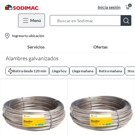
0
Inicia sesión
Menú
Search
Bar
location-
Ingresa tu ubicación
icon
Servicios
Ofertas
Alambres galvanizados
Retira desde 120 min
Llega hoy
Llega mañana
Retira mañana
Stoc