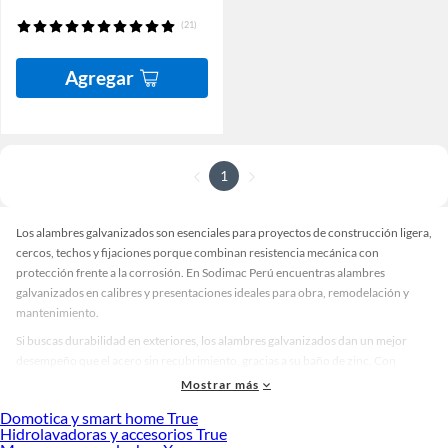
(21)
Agregar
1
Los alambres galvanizados son esenciales para proyectos de construcción ligera,
cercos, techos y fijaciones porque combinan resistencia mecánica con
protección frente a la corrosión. En Sodimac Perú encuentras alambres
galvanizados en calibres y presentaciones ideales para obra, remodelación y
mantenimiento.
Si buscas durabilidad en exteriores, los alambres galvanizados dan un mejor
desempeño que el acero sin recubrimiento, gracias a su baño de zinc. Con
alambres galvanizados podrás tensar, amarrar, reforzar mallas y asegurar piezas
Mostrar más
con confianza, reduciendo oxidación y extendiendo la vida útil del proyecto.
Domotica y smart home True
Alambres galvanizados: características, calibres y recubrimiento
Hidrolavadoras y accesorios True