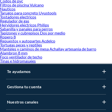
Codos de pvc
Filtros de piscina Vulcano
Nauticos
Tarugos para concreto Uyustools
Tostadores electricos
Regulador de gas
Hervidores electricos Philips
Sabanilla y panales para perros
Tapizones y cubrepisos Dos por medio
Ropero 8
Repuestos y autopartes Acdelco
Tortugas peces y reptiles
Manteles y caminos de mesa Achallay artesania de barro
Alambron 8 mm
Foco ventilador de techo
Tinas e hidromasajes
Te ayudamos
Gestiona tu cuenta
Nuestros canales