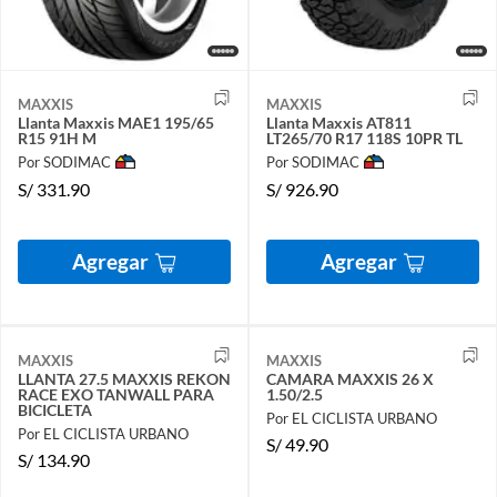
MAXXIS
MAXXIS
Llanta Maxxis MAE1 195/65
Llanta Maxxis AT811
R15 91H M
LT265/70 R17 118S 10PR TL
Por SODIMAC
Por SODIMAC
S/
331.90
S/
926.90
Agregar
Agregar
MAXXIS
MAXXIS
LLANTA 27.5 MAXXIS REKON
CAMARA MAXXIS 26 X
RACE EXO TANWALL PARA
1.50/2.5
BICICLETA
Por EL CICLISTA URBANO
Por EL CICLISTA URBANO
S/
49.90
S/
134.90