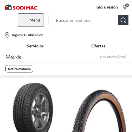
0
Inicia sesión
Menú
Search
Bar
location-
Ingresa tu ubicación
icon
Servicios
Ofertas
Maxxis
Resultados
(
218
)
Retira mañana