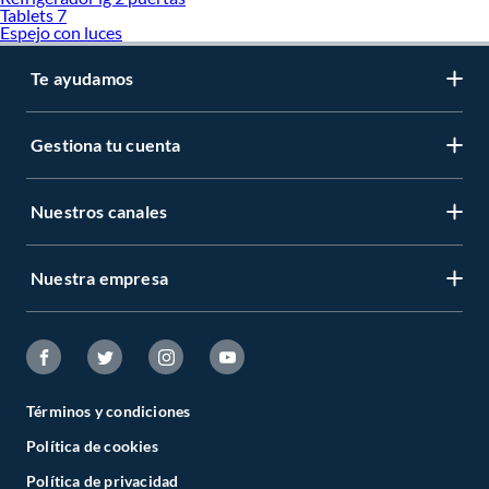
Tablets 7
Otros Accesorios computación
Espejo con luces
PadMouse
Punteros
Te ayudamos
Repetidor wifi
Router wifi
Tarjetas de Video
Teclado de Computadora
Gestiona tu cuenta
Nuestros canales
Nuestra empresa
Términos y condiciones
Política de cookies
Política de privacidad