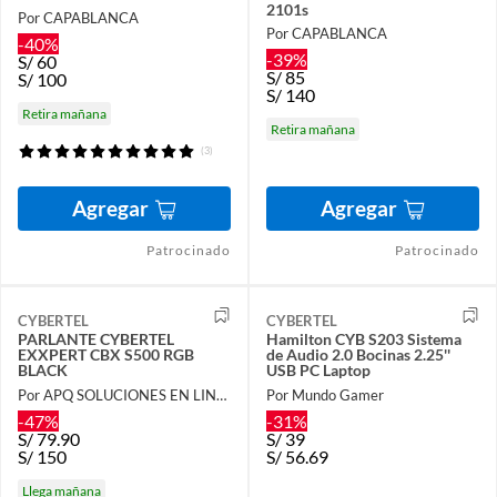
2101s
Por CAPABLANCA
Por CAPABLANCA
-40%
-39%
S/
60
S/
85
S/
100
S/
140
Retira mañana
Retira mañana
(3)
Agregar
Agregar
Patrocinado
Patrocinado
CYBERTEL
CYBERTEL
PARLANTE CYBERTEL
Hamilton CYB S203 Sistema
EXXPERT CBX S500 RGB
de Audio 2.0 Bocinas 2.25''
BLACK
USB PC Laptop
Por APQ SOLUCIONES EN LINEA
Por Mundo Gamer
-47%
-31%
S/
79.90
S/
39
S/
150
S/
56.69
Llega mañana