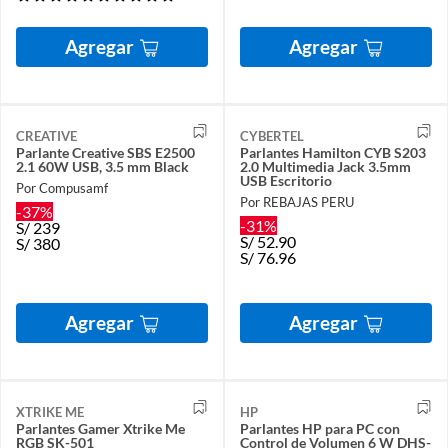
Agregar
Agregar
CREATIVE
CYBERTEL
Parlante Creative SBS E2500
Parlantes Hamilton CYB S203
2.1 60W USB, 3.5 mm Black
2.0 Multimedia Jack 3.5mm
USB Escritorio
Por Compusamf
Por REBAJAS PERU
-37%
-31%
S/
239
S/
52.90
S/
380
S/
76.96
Agregar
Agregar
XTRIKE ME
HP
Parlantes Gamer Xtrike Me
Parlantes HP para PC con
RGB SK-501
Control de Volumen 6 W DHS-