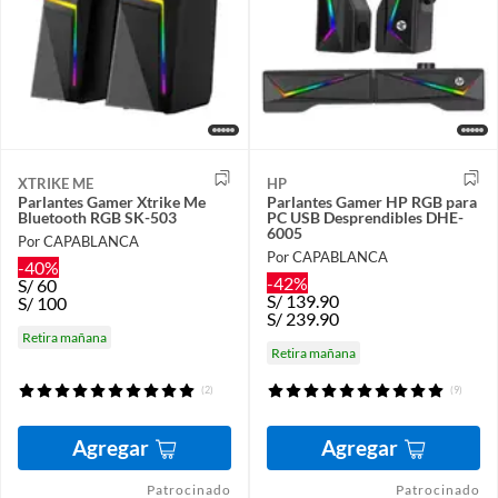
XTRIKE ME
HP
Parlantes Gamer Xtrike Me
Parlantes Gamer HP RGB para
Bluetooth RGB SK-503
PC USB Desprendibles DHE-
6005
Por CAPABLANCA
Por CAPABLANCA
-40%
-42%
S/
60
S/
139.90
S/
100
S/
239.90
Retira mañana
Retira mañana
(2)
(9)
Agregar
Agregar
Patrocinado
Patrocinado