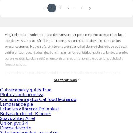
...
1
2
3
8
Elegir el parlante adecuado puede transformar por completo tu experiencia de
sonido, ya sea para disfrutar música en casa, animar una fiesta o mejorar tus
presentaciones. Hoy en día, existe una gran variedad de modelos que se adaptan
a diferentes necesidades, desde mini parlantes portátiles hasta parlantes grandes
para eventos. La clave está en encontrar el equilibrio entre potencia, calidad y
funcionalidad.
Los modelos de parlantes disponibles en el mercado ofrecen opciones para
todos los gustos. Puedes optar por un parlante JBL grande si buscas potencia y
Mostrar más
claridad, o por un mini parlante bluetooth si necesitas algo compacto y fácil de
Cubrecamas y quilts True
transportar. También hay alternativas como el parlante Sony grande, ideal para
Pintura anticorrosiva
espacios amplios, o el parlante Cafini grande, pensado para fiestas y reuniones.
Comida para gatos Cat food leonardo
Si te interesa la conectividad, el parlante bluetooth en oferta puede ser una
Lamparas de pie
Estantes y libreros Polinplast
excelente opción para reproducir música desde tu celular sin cables.
Bolsas de dormir Klimber
En cuanto a precios, hay una amplia gama que se ajusta a distintos presupuestos.
Suavizantes Ariel
Unión pvc 3 4
Por ejemplo, el parlante JBL precio Perú varía según el modelo y sus
Discos de corte
características, al igual que el parlante Bose precio o el parlante LG XBoom
Sillas ergonomicas para ni os