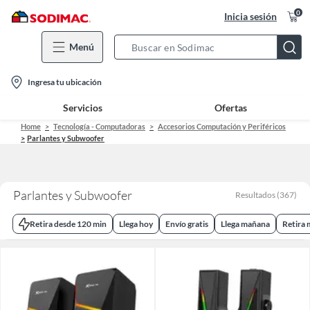
0
Inicia sesión
Menú
Search
Bar
location-
Ingresa tu ubicación
icon
Servicios
Ofertas
Home
Tecnología - Computadoras
Accesorios Computación y Periféricos
Parlantes y Subwoofer
Parlantes y Subwoofer
Resultados
(
367
)
Retira desde 120 min
Llega hoy
Envío gratis
Llega mañana
Retira