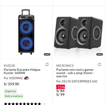
KUZLER
MICRONICS
Parlante Karaoke Helgue
Parlante micronics gamer
Kuzler 1600W
sound - usb y plug 35mm -
warrior
Por SODIMAC
Por DELTA ENTERPRISES SAC
S/
359.90
-15%
S/
84
Llega hoy
S/
99
Retira mañana
(11)