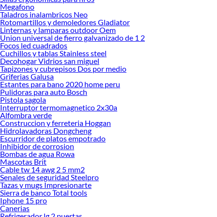
precio. Si buscas algo más económico, puedes explorar los parlantes Halion
Megafono
precios o los parlantes Ewtto modelos, que ofrecen buen rendimiento a un costo
Taladros inalambricos Neo
Rotomartillos y demoledores Gladiator
accesible. Para quienes necesitan mayor potencia, los parlantes Lexsen 15
Linternas y lamparas outdoor Oem
pulgadas precio y los parlantes Lexsen 18 pulgadas precio son ideales para
Union universal de fierro galvanizado de 1 2
eventos grandes.
Focos led cuadrados
Cuchillos y tablas Stainless steel
Descubre cuál se adapta mejor a ti y mejora tu experiencia sonora con un
Decohogar Vidrios san miguel
parlante que se ajuste a tus necesidades. Conoce más sobre sus beneficios y
Tapizones y cubrepisos Dos por medio
encuentra el modelo perfecto para tu estilo de vida. Explora nuestras
Griferias Galusa
Estantes para bano 2020 home peru
colecciones disponibles y elige entre los mejores parlantes bluetooth Perú,
Pulidoras para auto Bosch
desde opciones portátiles hasta parlantes de sonido grandes para fiestas
Pistola sagola
inolvidables.
Interruptor termomagnetico 2x30a
Alfombra verde
Complementa tu compra con estos productos:
Construccion y ferreteria Hoggan
Hidrolavadoras Dongcheng
Accesorios Computación
Escurridor de platos empotrado
Accesorios Diseño
Inhibidor de corrosion
Accesorios Tablets
Bombas de agua Rowa
Cables
Mascotas Brit
Camaras web
Cable tw 14 awg 2 5 mm2
Cargadores Laptops
Senales de seguridad Steelpro
Coolers
Tazas y mugs Impresionarte
Fundas y Maletines
Sierra de banco Total tools
Iphone 15 pro
Lápiz Digital
Canerias
Mochilas para Laptops
Refrigerador lg 2 puertas
Mouse