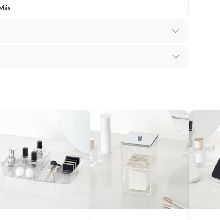
 Más
mbiar un pedido si cambias de opinión durante los
S
das sus etiquetas y/o en sus cajas cerradas con los
rente
mbargo, tenemos
categorías que cuentan con plazos
 por la naturaleza de los productos, no se pueden