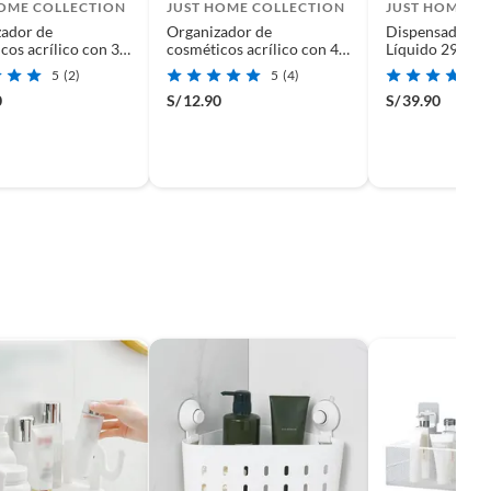
HOME COLLECTION
JUST HOME COLLECTION
JUST HOME C
ador de
Organizador de
Dispensador de
cos acrílico con 3
cosméticos acrílico con 4
Líquido 296 ml
nes
divisiones
5
(2)
5
(4)
0
S/
12.90
S/
39.90