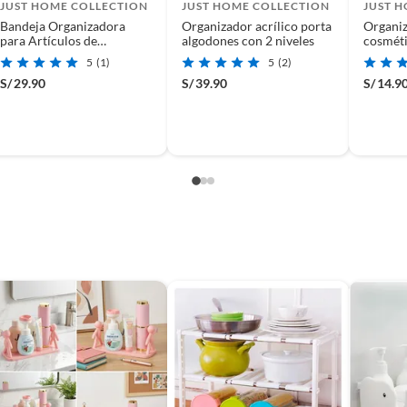
JUST HOME COLLECTION
JUST HOME COLLECTION
JUST 
Bandeja Organizadora
Organizador acrílico porta
Organiz
para Artículos de
algodones con 2 niveles
cosméti
Maquillaje
divisio
5
(1)
5
(2)
S/
29.90
S/
39.90
S/
14.9
(incluye asientos de inodoro con empaque abierto).
s de devolución y cambio:
so y otros productos para asfalto.
rodomésticos, tecnología, línea blanca, colchones, muebles,
, sin uso y deberá contar con todos sus accesorios,
diciones (sin rayas, piquetes, abolladuras, manchas,