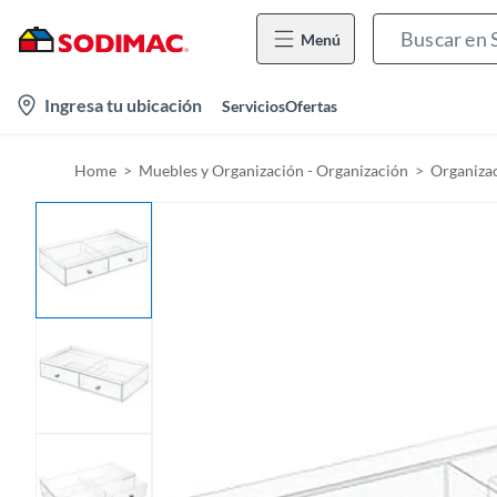
Menú
l
Ingresa tu ubicación
Servicios
Ofertas
o
c
Home
Muebles y Organización - Organización
Organiza
a
t
i
o
n
-
i
c
o
n