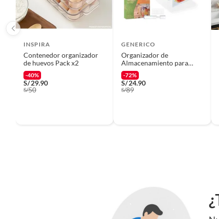
Características
etc.).
Este organizador de la marca Idesign, con un ancho de 20 
4.5 l. Fabricado en polipropileno, es resistente y duradero. 
para cualquier ambiente. Es ideal para espacios como el baño
INSPIRA
GENERICO
Contenedor organizador
Organizador de
de huevos Pack x2
Almacenamiento para
Refrigerador con 10 Bolsas
-40%
-72%
S/
29.90
S/
24.90
50
89
S/
S/
¿