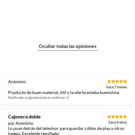
Ocultar todas las opiniones
Anónimo
hace 7 meses
Producto de buen material, útil y la oferta estaba buenísima
Publicado originalmente en
sodimac.cl
Cajonera doble
hace 4 años
por Anónimo
Lo puse detrás del televisor para guardar csbles de play y otros
juegos. Excelente resultado