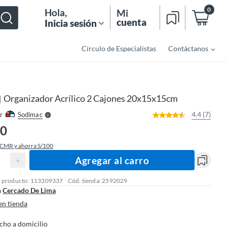
0
Hola
,
Mi
cuenta
Inicia sesión
Círculo de Especialistas
Contáctanos
o
f
n
I
r
e
Organizador Acrílico 2 Cajones 20x15x15cm
|
l
l
e
4.4 (7)
r
Sodimac
S
90
 CMR y ahorra S/100
Agregar al carro
+
l producto: 113309337
Cód. tienda: 2592029
n
Cercado De Lima
en tienda
cho a domicilio