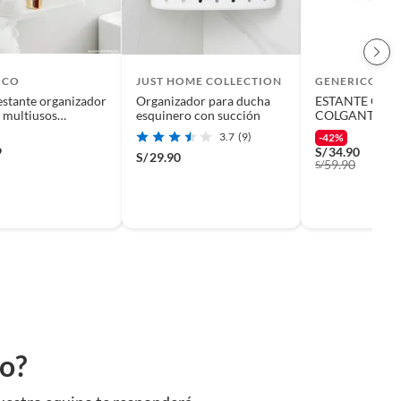
ICO
JUST HOME COLLECTION
GENERICO
estante organizador
Organizador para ducha
ESTANTE OR
e multiusos
esquinero con succión
COLGANTE D
io
BLANCO
3.7
(9)
-42%
9
S/
34.90
S/
29.90
59.90
S/
to?