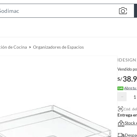
S
e
a
r
c
ción de Cocina
Organizadores de Espacios
h
B
IDESIGN
a
Vendido po
r
38.
S/
Abre tu
−
Cód. de
Entrega e
Stock 
Despa