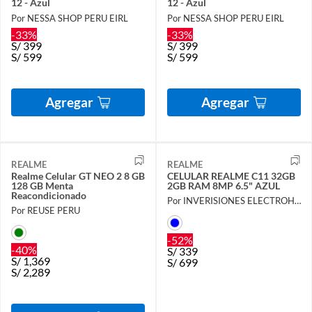
12 - Azul
12 - Azul
Por NESSA SHOP PERU EIRL
Por NESSA SHOP PERU EIRL
-33%
-33%
S/
399
S/
399
S/
599
S/
599
Agregar
Agregar
REALME
REALME
Realme Celular GT NEO 2 8 GB
CELULAR REALME C11 32GB
128 GB Menta
2GB RAM 8MP 6.5" AZUL
Reacondicionado
Por INVERISIONES ELECTROHOGAR S.A.C
Por REUSE PERU
-52%
-40%
S/
339
S/
1,369
S/
699
S/
2,289