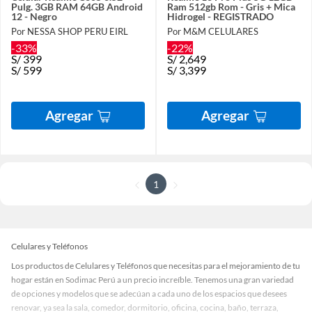
Pulg. 3GB RAM 64GB Android
Ram 512gb Rom - Gris + Mica
12 - Negro
Hidrogel - REGISTRADO
Por NESSA SHOP PERU EIRL
Por M&M CELULARES
-33%
-22%
S/
399
S/
2,649
S/
599
S/
3,399
Agregar
Agregar
1
Celulares y Teléfonos
Los productos de Celulares y Teléfonos que necesitas para el mejoramiento de tu
hogar están en Sodimac Perú a un precio increíble. Tenemos una gran variedad
de opciones y modelos que se adecúan a cada uno de los espacios que desees
renovar, ya sea la sala, comedor, dormitorio, oficina, cocina, baño, terraza,