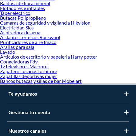
Baldosa de fibra mineral
Flotadores e inflables
Taper electrico
Butacas Polipropileno
Camaras de seguridad y vigilancia Hikvision
Electricidad Sica
Aspiradora de agua
Aislantes termicos Rockwool
Purificadores de aire Imaco
Arañas para sala
Lavado
Articulos de escritorio y papeleria Harry potter
Congeladoras Fdv
Tv televisores Macrotel
Zapatero Lucanas furniture
Zapatillas deportivas mujer
Bancos butacas y sillas de bar Mobelart
Te ayudamos
Gestiona tu cuenta
Nuestros canales