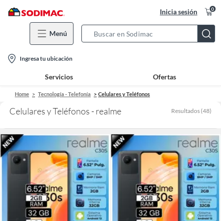
0
Inicia sesión
Menú
Search
Bar
location-
Ingresa tu ubicación
icon
Servicios
Ofertas
Home
Tecnología - Telefonía
Celulares y Teléfonos
Celulares y Teléfonos - realme
Resultados
(
48
)