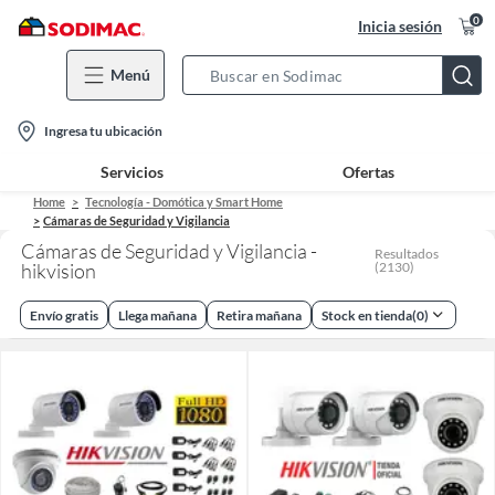
0
Inicia sesión
Menú
Search
Bar
location-
Ingresa tu ubicación
icon
Servicios
Ofertas
Home
Tecnología - Domótica y Smart Home
Cámaras de Seguridad y Vigilancia
Cámaras de Seguridad y Vigilancia -
Resultados
hikvision
(
2130
)
Envío gratis
Llega mañana
Retira mañana
Stock en tienda
(
0
)