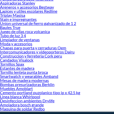
Aspiradoras Stanley
Si estás buscando mejorar la seguridad de tu propiedad, este es el momento ideal
Areneros y accesorios Bestway
Lapices y utiles escolares Redline
para tomar una decisión informada. Descubre cuál se adapta mejor a ti y protege
Triplay Masisa
lo que más valoras con tecnología de confianza.
Stain e impregnantes
Union universal de fierro galvanizado de 1 2
¿Quieres conocer más sobre sus beneficios y explorar las opciones disponibles?
Baules True
Explora nuestras colecciones y encuentra la cámara perfecta para tu sistema de
Juego de ollas roca volcanica
vigilancia.
Tubo de luz 3 4
Limpiador de ventanas
Camaras de seguridad
Moda y accesorios
Repetidor wifi
Chapas para puerta y cerraduras Oem
Parlante
Intercomunicadores y videoporteros Dairu
Cargador portatil
Construccion y ferreteria Cork peru
Antenas para tv
Candados Visalock
Timbre
Tornillos Spax
Estantes de madera
Intercomunicador
Tornillo lenteja punta broca
Tripode para celular
Smartwatch y wearables Amband
Router wifi
Mesas de madera modernas
Cargador de celular
Bombas presurizadoras Berklin
Camaras inalambricas
Muebles Amoblart
Camara ip
Cemento portland puzolanico tipo ip x 42.5 kg
Cable auxiliar
Linea blanca Whirlpool
Dvr
Desinfeccion ambientes Drylife
Amoladora bosch grande
Monitor para bebe
Maquina de soldar Redbo
Telefono fijo
Hands free