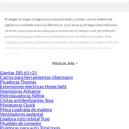
Proteger tu hogar o negocio es una prioridad, y contar con un sistema de
vigilancia confiable marca la diferencia. Las Cámaras de Seguridad Hikvision
ofrecen soluciones avanzadas para monitoreo en tiempo real, permitiendo
supervisar espacios interiores y exteriores con claridad y precisión. Esta
categoría se adapta a distintas necesidades, desde vigilancia residencial hasta
control en zonas comerciales, brindando tranquilidad y control en todo
momento.
La variedad de cámaras Hikvision incluye modelos tipo domo, bullet y PTZ,
Mostrar más
disponibles en colores discretos como blanco y negro, ideales para integrarse sin
Llantas 185 65 r15
alterar la estética del entorno. Además, hay opciones con visión nocturna,
Carros para herramientas Ubermann
detección de movimiento y conexión remota, lo que permite elegir según el nivel
Picadoras Thomas
de seguridad que se requiere. Esta diversidad facilita encontrar el sistema
Extensiones electricas Home light
Impresoras Advance
adecuado para cada tipo de espacio y uso.
Hidrolavadoras Nilfisk
Al explorar las Cámaras de Seguridad Hikvision, notarás que cada modelo está
Cintas antideslizantes Tesa
Mangueras Quick
diseñado para ofrecer imágenes nítidas y confiables, incluso en condiciones de
Mesa cuadrada de madera
poca luz. Algunas versiones están pensadas para exteriores con resistencia a la
Ventiladores pedestal
intemperie, mientras que otras se enfocan en ambientes cerrados con alta
Lijadora roto orbital True
sensibilidad. Esta variedad permite comparar y elegir la cámara que mejor se
Muebles de comedor
Pulidoras para auto Total tools
ajusta a tus necesidades, asegurando una inversión eficiente y duradera.