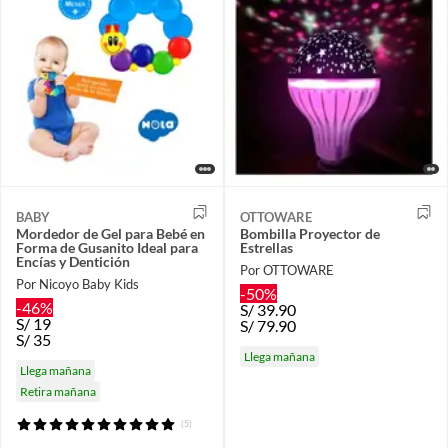
BABY
OTTOWARE
Mordedor de Gel para Bebé en
Bombilla Proyector de
Forma de Gusanito Ideal para
Estrellas
Encías y Dentición
Por OTTOWARE
Por Nicoyo Baby Kids
-50%
-46%
S/
39.90
S/
19
S/
79.90
S/
35
Llega mañana
Llega mañana
Retira mañana
(5)