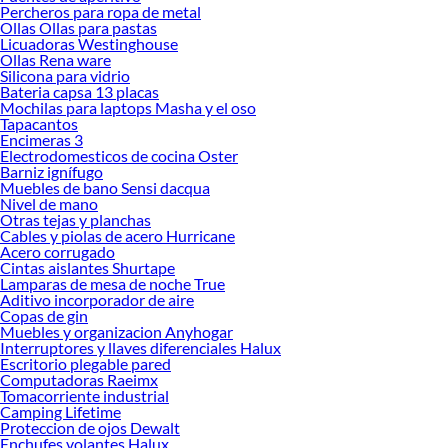
Percheros para ropa de metal
Ollas Ollas para pastas
Licuadoras Westinghouse
Ollas Rena ware
Silicona para vidrio
Bateria capsa 13 placas
Mochilas para laptops Masha y el oso
Tapacantos
Encimeras 3
Electrodomesticos de cocina Oster
Barniz ignífugo
Muebles de bano Sensi dacqua
Nivel de mano
Otras tejas y planchas
Cables y piolas de acero Hurricane
Acero corrugado
Cintas aislantes Shurtape
Lamparas de mesa de noche True
Aditivo incorporador de aire
Copas de gin
Muebles y organizacion Anyhogar
Interruptores y llaves diferenciales Halux
Escritorio plegable pared
Computadoras Raeimx
Tomacorriente industrial
Camping Lifetime
Proteccion de ojos Dewalt
Enchufes volantes Halux