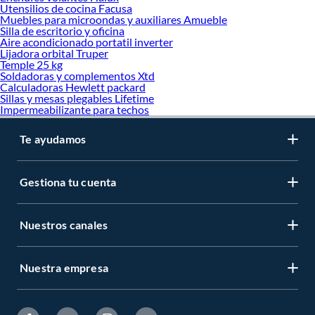
Utensilios de cocina Facusa
Muebles para microondas y auxiliares Amueble
Silla de escritorio y oficina
Aire acondicionado portatil inverter
Lijadora orbital Truper
Temple 25 kg
Soldadoras y complementos Xtd
Calculadoras Hewlett packard
Sillas y mesas plegables Lifetime
Impermeabilizante para techos
Te ayudamos
Gestiona tu cuenta
Nuestros canales
Nuestra empresa