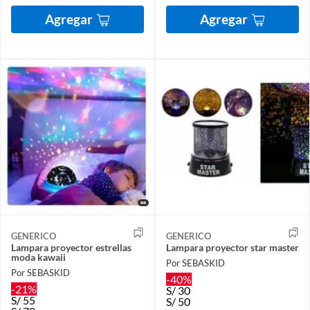
Agregar
Agregar
GENERICO
GENERICO
Lampara proyector estrellas
Lampara proyector star master
moda kawaii
Por SEBASKID
Por SEBASKID
-40%
-21%
S/
30
S/
55
S/
50