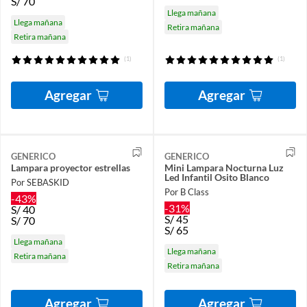
S/
70
Llega mañana
Llega mañana
Retira mañana
Retira mañana
(1)
(1)
Agregar
Agregar
GENERICO
GENERICO
Lampara proyector estrellas
Mini Lampara Nocturna Luz
Led Infantil Osito Blanco
Por SEBASKID
Por B Class
-43%
-31%
S/
40
S/
45
S/
70
S/
65
Llega mañana
Llega mañana
Retira mañana
Retira mañana
Agregar
Agregar