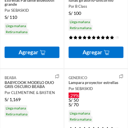
Estrellas Parlante Bluetooth
lunas giratorio-unicornio
grande
Por B Class
Por SEBASKID
S/
100
S/
110
Llega mañana
Llega mañana
Retira mañana
Retira mañana
(1)
Agregar
Agregar
BEABA
GENERICO
BABYCOOK MODELO DUO
Lampara proyector estrellas
GRIS OSCURO BEABA
Por SEBASKID
Por CLEMENTINE & BASTIEN
-29%
S/
1,169
S/
50
S/
70
Llega mañana
Llega mañana
Retira mañana
Retira mañana