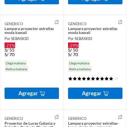
GENERICO
GENERICO
Lampara proyector estrellas
Lampara proyector estrellas
moda kawaii
moda kawaii
Por SEBASKID
Por SEBASKID
-21%
-29%
S/
55
S/
50
S/
70
S/
70
Llega mañana
Llega mañana
Retira mañana
Retira mañana
(2)
Agregar
Agregar
GENERICO
GENERICO
Proyector de Luces Galaxia y
Lampara proyector estrellas-