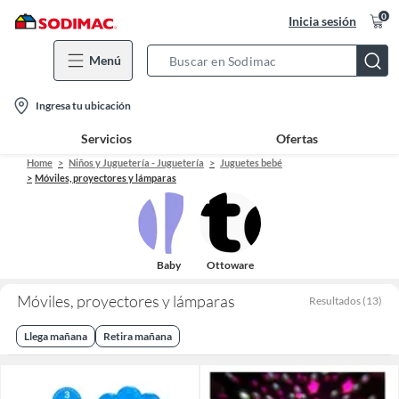
0
Inicia sesión
Menú
Search
Bar
location-
Ingresa tu ubicación
icon
Servicios
Ofertas
Home
Niños y Juguetería - Juguetería
Juguetes bebé
Móviles, proyectores y lámparas
Baby
Ottoware
Móviles, proyectores y lámparas
Resultados
(
13
)
Llega mañana
Retira mañana