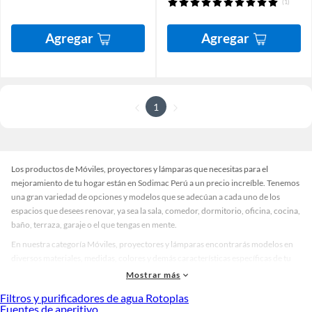
(1)
Agregar
Agregar
1
Los productos de Móviles, proyectores y lámparas que necesitas para el
mejoramiento de tu hogar están en Sodimac Perú a un precio increíble. Tenemos
una gran variedad de opciones y modelos que se adecúan a cada uno de los
espacios que desees renovar, ya sea la sala, comedor, dormitorio, oficina, cocina,
baño, terraza, garaje o el que tengas en mente.
En nuestra categoría Móviles, proyectores y lámparas encontrarás modelos en
diversos materiales, medidas, colores y demás características específicas de tu
preferencia. Recuerda que solo en Sodimac Perú contamos con todo lo
Mostrar más
necesario para cada uno de tus proyectos en las mejores marcas de calidad y con
Filtros y purificadores de agua Rotoplas
garantía.
Fuentes de aperitivo