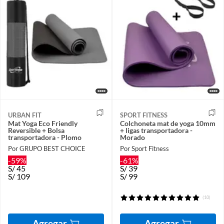
URBAN FIT
SPORT FITNESS
Mat Yoga Eco Friendly
Colchoneta mat de yoga 10mm
Reversible + Bolsa
+ ligas transportadora -
transportadora - Plomo
Morado
Por GRUPO BEST CHOICE
Por Sport Fitness
-59%
-61%
S/
45
S/
39
S/
109
S/
99
(10)
Agregar
Agregar