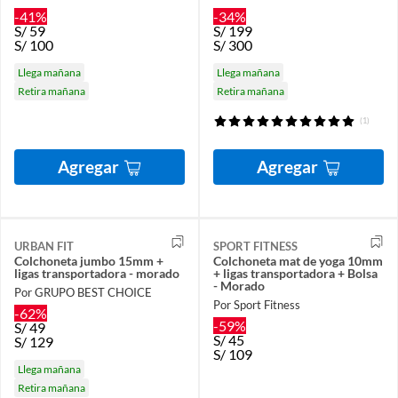
-41%
-34%
S/
59
S/
199
S/
100
S/
300
Llega mañana
Llega mañana
Retira mañana
Retira mañana
(1)
Agregar
Agregar
URBAN FIT
SPORT FITNESS
Colchoneta jumbo 15mm +
Colchoneta mat de yoga 10mm
ligas transportadora - morado
+ ligas transportadora + Bolsa
- Morado
Por GRUPO BEST CHOICE
Por Sport Fitness
-62%
-59%
S/
49
S/
45
S/
129
S/
109
Llega mañana
Retira mañana