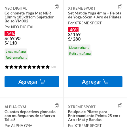
NEO DIGITAL
XTREME SPORT
Colchoneta Yoga Mat NBR
Set Mat de Yoga 4mm + Pelota
10mm 185x81cm Sujetador
de Yoga 65cm + Aro de Pilates
Bolso YM002
Por XTREME SPORT
Por NEO DIGITAL
-40%
-36%
S/
169
S/
69.90
S/
280
S/
110
Llega mañana
Llega mañana
Retira mañana
Retira mañana
(25)
Agregar
Agregar
ALPHA GYM
XTREME SPORT
Guantes deportivos gimnasio
Equipo de Pilates para
con muñequeras de refuerzo
Entrenamiento Pelota 25 cm+
Talla S
Aro +Mat y Bandas
Por ALPHA GYM
Por XTREME SPORT