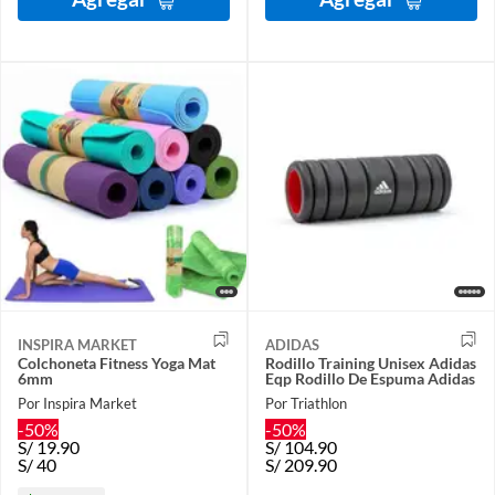
INSPIRA MARKET
ADIDAS
Colchoneta Fitness Yoga Mat
Rodillo Training Unisex Adidas
6mm
Eqp Rodillo De Espuma Adidas
Por Inspira Market
Por Triathlon
-50%
-50%
S/
19.90
S/
104.90
S/
40
S/
209.90