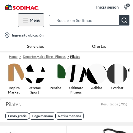
0
Inicia sesión
Menú
Search
Bar
location-
Ingresa tu ubicación
icon
Servicios
Ofertas
Home
Deportes y aire libre - Fitness
Pilates
Inspira
Xtreme
Pentha
Ultimate
Adidas
Everlast
O
Market
Sport
Fitness
Pilates
Resultados
(
735
)
Envío gratis
Llega mañana
Retira mañana