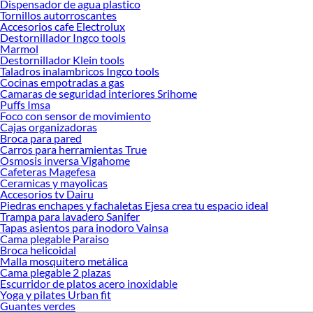
Dispensador de agua plastico
Sabemos que la calidad, confianza y seguridad son factores importantes al
Tornillos autorroscantes
momento de decidir qué modelo comprar, por ello contamos con una amplia
Accesorios cafe Electrolux
oferta de marcas prestigiosas y reconocidas en Muebles. De esta manera,
Destornillador Ingco tools
inviertes en durabilidad, rendimiento, excelencia y satisfacción garantizada.
Marmol
Destornillador Klein tools
Taladros inalambricos Ingco tools
Cocinas empotradas a gas
Camaras de seguridad interiores Srihome
Puffs Imsa
Foco con sensor de movimiento
Cajas organizadoras
Broca para pared
Carros para herramientas True
Osmosis inversa Vigahome
Cafeteras Magefesa
Ceramicas y mayolicas
Accesorios tv Dairu
Piedras enchapes y fachaletas Ejesa crea tu espacio ideal
Trampa para lavadero Sanifer
Tapas asientos para inodoro Vainsa
Cama plegable Paraiso
Broca helicoidal
Malla mosquitero metálica
Cama plegable 2 plazas
Escurridor de platos acero inoxidable
Yoga y pilates Urban fit
Guantes verdes