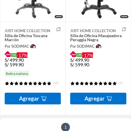
JUST HOME COLLECTION
JUST HOME COLLECTION
Silla de Oficina Toscana
Silla de Oficina Masajeadora
Marrón
Peruggia Negra
Por SODIMAC
Por SODIMAC
-17%
-17%
S/
499.90
S/
499.90
S/
599.90
S/
599.90
Retira mañana
(107)
(67)
Agregar
Agregar
1