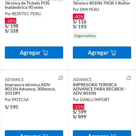
Térmica de Tickets POS
Térmico 8010N 70GR 5 Rollos
Inalámbrica 90 mms
Por SIMI PERU
Por REDYTEC PERU.
-40%
-38%
S/
116
S/
198
S/
193
S/
318
Llega mañana
Agregar
Agregar
ADVANCE
ADVANCE
Impresora térmica ADV-
IMPRESORA TERMICA
8011N Advance, 300mm/s,
ADVANCE PARA RECIBOS -
203 DPI
ADV-8010N
Por PATECSA
Por DANLU IMPORT
S/
595
-33%
S/
599
S/
899