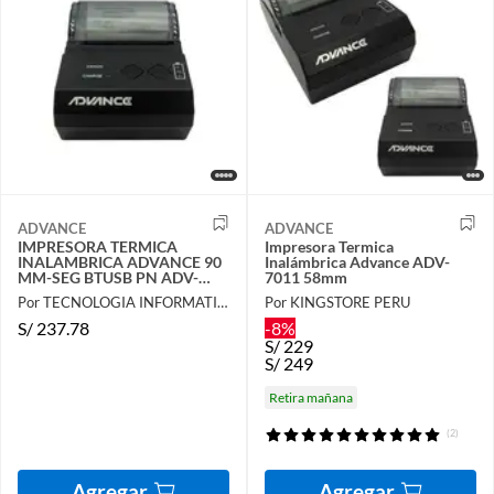
ADVANCE
ADVANCE
IMPRESORA TERMICA
Impresora Termica
INALAMBRICA ADVANCE 90
Inalámbrica Advance ADV-
MM-SEG BTUSB PN ADV-
7011 58mm
7011N
Por TECNOLOGIA INFORMATICA Y CONSULTORIA
Por KINGSTORE PERU
S/
237.78
-8%
S/
229
S/
249
Retira mañana
(2)
Agregar
Agregar