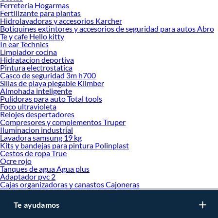
inviertes en durabilidad, rendimiento, excelencia y satisfacción garantizada.
Ferreteria Hogarmas
Fertilizante para plantas
Hidrolavadoras y accesorios Karcher
Botiquines extintores y accesorios de seguridad para autos Abro
Te y cafe Hello kitty
In ear Technics
Limpiador cocina
Hidratacion deportiva
Pintura electrostatica
Casco de seguridad 3m h700
Sillas de playa plegable Klimber
Almohada inteligente
Pulidoras para auto Total tools
Foco ultravioleta
Relojes despertadores
Compresores y complementos Truper
Iluminacion industrial
Lavadora samsung 19 kg
Kits y bandejas para pintura Polinplast
Cestos de ropa True
Ocre rojo
Tanques de agua Agua plus
Adaptador pvc 2
Cajas organizadoras y canastos Cajoneras
Te ayudamos