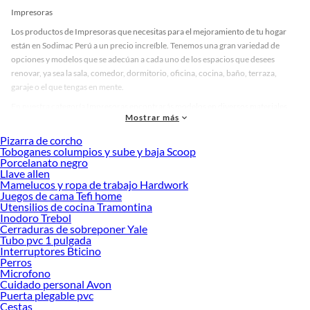
Impresoras
Los productos de Impresoras que necesitas para el mejoramiento de tu hogar
están en Sodimac Perú a un precio increíble. Tenemos una gran variedad de
opciones y modelos que se adecúan a cada uno de los espacios que desees
renovar, ya sea la sala, comedor, dormitorio, oficina, cocina, baño, terraza,
garaje o el que tengas en mente.
En nuestra categoría Impresoras encontrarás modelos en diversos materiales,
Mostrar más
medidas, colores y demás características específicas de tu preferencia. Recuerda
que solo en Sodimac Perú contamos con todo lo necesario para cada uno de tus
Pizarra de corcho
proyectos en las mejores marcas de calidad y con garantía.
Toboganes columpios y sube y baja Scoop
Porcelanato negro
Precios de Impresoras en Sodimac Perú
Llave allen
Mamelucos y ropa de trabajo Hardwork
Si buscar ahorrar, estás en la tienda correcta porque en Sodimac tenemos
Juegos de cama Tefi home
nuestra política de precios bajos garantizados en Impresoras, así que no dudes
Utensilios de cocina Tramontina
más y compra online este producto con sus complementos para que termines tu
Inodoro Trebol
proyecto al 100% a un costo económico. Además, elige entre las opciones de
Cerraduras de sobreponer Yale
delivery o recojo en tienda.
Tubo pvc 1 pulgada
Interruptores Bticino
Las mejores marcas de Impresoras
Perros
Microfono
Sabemos que la calidad, confianza y seguridad son factores importantes al
Cuidado personal Avon
momento de decidir qué modelo comprar, por ello contamos con una amplia
Puerta plegable pvc
oferta de marcas prestigiosas y reconocidas en Impresoras. De esta manera,
Cestas