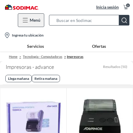
0
Inicia sesión
Menú
Search
Bar
location-
Ingresa tu ubicación
icon
Servicios
Ofertas
Home
Tecnología - Computadoras
Impresoras
Impresoras - advance
Resultados
(
50
)
Llega mañana
Retira mañana