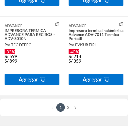
Agregar
Agregar
ADVANCE
ADVANCE
IMPRESORA TERMICA
Impresora termica Inalámbrica
ADVANCE PARA RECIBOS -
Advance ADV-7011 Termica
ADV-8010N
Portatil
Por TEC DTEEC
Por EVISUR EIRL
-33%
-40%
S/
599
S/
214
S/
899
S/
359
Agregar
Agregar
1
2