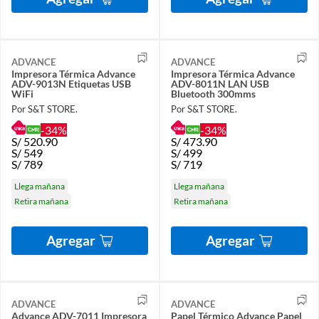
ADVANCE
ADVANCE
Impresora Térmica Advance
Impresora Térmica Advance
ADV-9013N Etiquetas USB
ADV-8011N LAN USB
WiFi
Bluetooth 300mms
Por S&T STORE.
Por S&T STORE.
-34%
-34%
S/
520.90
S/
473.90
S/
549
S/
499
S/
789
S/
719
Llega mañana
Llega mañana
Retira mañana
Retira mañana
Agregar
Agregar
ADVANCE
ADVANCE
Advance ADV-7011 Impresora
Papel Térmico Advance Papel