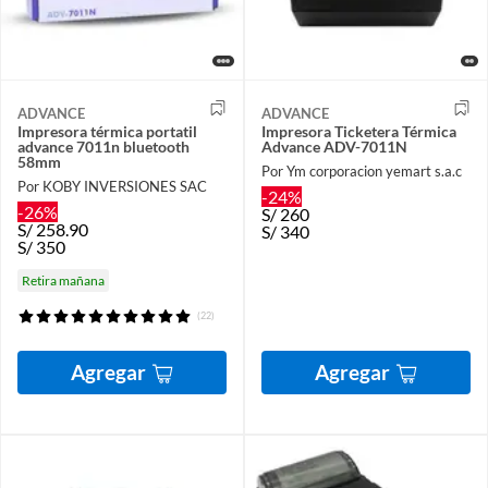
ADVANCE
ADVANCE
Impresora térmica portatil
Impresora Ticketera Térmica
advance 7011n bluetooth
Advance ADV-7011N
58mm
Por Ym corporacion yemart s.a.c
Por KOBY INVERSIONES SAC
-24%
-26%
S/
260
S/
258.90
S/
340
S/
350
Retira mañana
(22)
Agregar
Agregar