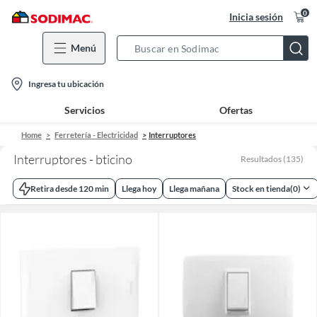
0
Inicia sesión
Menú
Search
Bar
location-
Ingresa tu ubicación
icon
Servicios
Ofertas
Home
Ferretería - Electricidad
Interruptores
Interruptores - bticino
Resultados
(
135
)
Retira desde 120 min
Llega hoy
Llega mañana
Stock en tienda
(
0
)