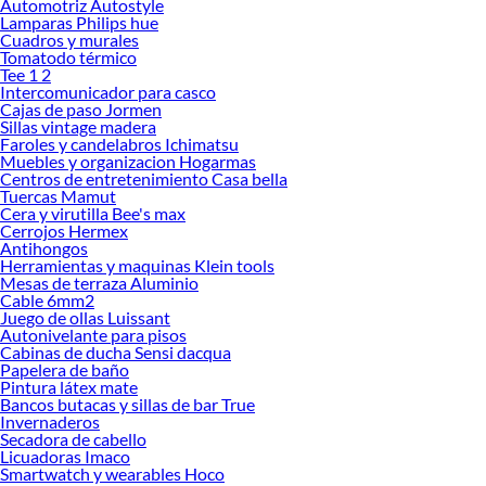
Automotriz Autostyle
Descubre cuál se adapta mejor a ti y conoce más sobre sus beneficios. Explora
Lamparas Philips hue
nuestras colecciones disponibles y encuentra el interruptor Bticino ideal para tu
Cuadros y murales
proyecto.
Tomatodo térmico
Tee 1 2
Interruptor
Intercomunicador para casco
Tomacorriente
Cajas de paso Jormen
Multimetro
Sillas vintage madera
Llave termomagnetica
Faroles y candelabros Ichimatsu
Muebles y organizacion Hogarmas
Estabilizador
Centros de entretenimiento Casa bella
Canaleta
Tuercas Mamut
Cintillo
Cera y virutilla Bee's max
Socket
Cerrojos Hermex
Linterna
Antihongos
Cinta aislante
Herramientas y maquinas Klein tools
Bornera
Mesas de terraza Aluminio
Cautin
Cable 6mm2
Juego de ollas Luissant
Supresor de picos
Autonivelante para pisos
Cables electricos
Cabinas de ducha Sensi dacqua
Medidor de luz
Papelera de baño
Llave diferencial
Pintura látex mate
Adaptador de enchufe
Bancos butacas y sillas de bar True
Caja de luz
Invernaderos
Pasacable
Secadora de cabello
Interruptor simple
Licuadoras Imaco
Smartwatch y wearables Hoco
Tubo de luz