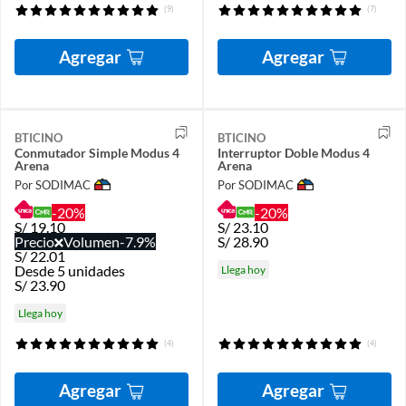
(9)
(7)
Agregar
Agregar
BTICINO
BTICINO
Conmutador Simple Modus 4
Interruptor Doble Modus 4
Arena
Arena
Por SODIMAC
Por SODIMAC
-20%
-20%
S/
19.10
S/
23.10
Precio
Volumen
-7.9%
S/
28.90
S/
22.01
Desde 5 unidades
Llega hoy
S/
23.90
Llega hoy
(4)
(4)
Agregar
Agregar