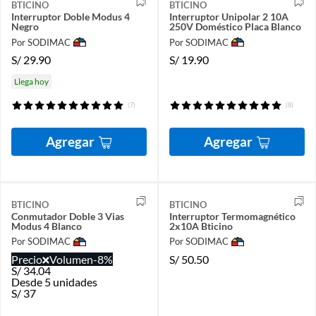
BTICINO
BTICINO
Interruptor Doble Modus 4
Interruptor Unipolar 2 10A
Negro
250V Doméstico Placa Blanco
Por SODIMAC
Por SODIMAC
S/
29.90
S/
19.90
Llega hoy
(7)
(8)
Agregar
Agregar
BTICINO
BTICINO
Conmutador Doble 3 Vias
Interruptor Termomagnético
Modus 4 Blanco
2x10A Bticino
Por SODIMAC
Por SODIMAC
Precio
Volumen
-8%
S/
50.50
S/
34.04
Desde 5 unidades
S/
37