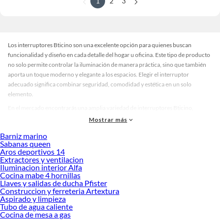
1
2
3
Los interruptores Bticino son una excelente opción para quienes buscan
funcionalidad y diseño en cada detalle del hogar u oficina. Este tipo de producto
no solo permite controlar la iluminación de manera práctica, sino que también
aporta un toque moderno y elegante a los espacios. Elegir el interruptor
adecuado significa combinar seguridad, comodidad y estética en un solo
elemento.
En el mercado encontrarás una amplia variedad de interruptores Bticino,
disponibles en diferentes colores, acabados y estilos. Hay modelos clásicos en
Mostrar más
tonos neutros para ambientes minimalistas, opciones con diseños sofisticados
Barniz marino
para espacios modernos y versiones modulares que se adaptan a distintas
Sabanas queen
configuraciones. Esta diversidad permite que cada usuario encuentre la
Aros deportivos 14
alternativa perfecta según sus necesidades y preferencias.
Extractores y ventilacion
Iluminacion interior Alfa
Antes de decidir, considera factores como la cantidad de puntos de luz, el tipo de
Cocina mabe 4 hornillas
instalación y el diseño que mejor se integra con tu decoración. Un interruptor
Llaves y salidas de ducha Pfister
Construccion y ferreteria Artextura
Bticino de calidad ofrece durabilidad, facilidad de uso y un acabado que se
Aspirado y limpieza
mantiene impecable con el tiempo. Elegir correctamente significa invertir en
Tubo de agua caliente
seguridad y confort, asegurando que cada espacio luzca funcional y atractivo.
Cocina de mesa a gas