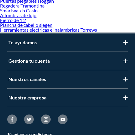
Puertas plegables Hoggan
Regadera Tramontina
Smartwatch Casio
Alfombras de lujo
Fierro de 1 2
Plancha de cabello siegen
Herramientas electricas e inalambricas Torrews
Te ayudamos
Gestiona tu cuenta
Nuestros canales
Nuestra empresa
Términos y condiciones