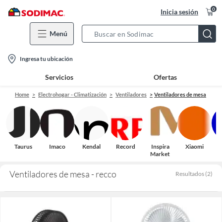
0
Inicia sesión
Menú
Search
Bar
location-
Ingresa tu ubicación
icon
Servicios
Ofertas
Home
Electrohogar - Climatización
Ventiladores
Ventiladores de mesa
Taurus
Imaco
Kendal
Record
Inspira
Xiaomi
Market
Ventiladores de mesa - recco
Resultados
(
2
)