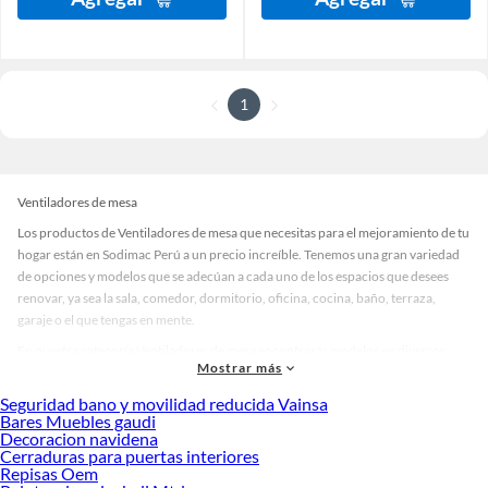
1
Ventiladores de mesa
Los productos de Ventiladores de mesa que necesitas para el mejoramiento de tu
hogar están en Sodimac Perú a un precio increíble. Tenemos una gran variedad
de opciones y modelos que se adecúan a cada uno de los espacios que desees
renovar, ya sea la sala, comedor, dormitorio, oficina, cocina, baño, terraza,
garaje o el que tengas en mente.
En nuestra categoría Ventiladores de mesa encontrarás modelos en diversos
Mostrar más
materiales, medidas, colores y demás características específicas de tu
preferencia. Recuerda que solo en Sodimac Perú contamos con todo lo
Seguridad bano y movilidad reducida Vainsa
necesario para cada uno de tus proyectos en las mejores marcas de calidad y con
Bares Muebles gaudi
Decoracion navidena
garantía.
Cerraduras para puertas interiores
Precios de Ventiladores de mesa en Sodimac Perú
Repisas Oem