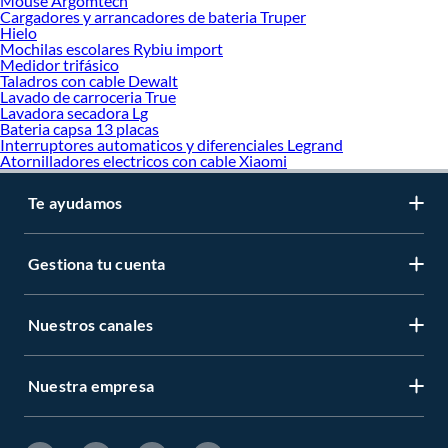
Mouse Argomtech
Cargadores y arrancadores de bateria Truper
Hielo
Mochilas escolares Rybiu import
Medidor trifásico
Taladros con cable Dewalt
Lavado de carroceria True
Lavadora secadora Lg
Bateria capsa 13 placas
Interruptores automaticos y diferenciales Legrand
Atornilladores electricos con cable Xiaomi
Te ayudamos
Gestiona tu cuenta
Nuestros canales
Nuestra empresa