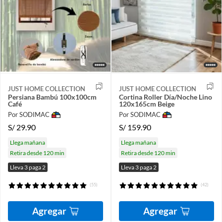
JUST HOME COLLECTION
JUST HOME COLLECTION
Persiana Bambú 100x100cm
Cortina Roller Día/Noche Lino
Café
120x165cm Beige
Por SODIMAC
Por SODIMAC
S/
29.90
S/
159.90
Llega mañana
Llega mañana
Retira desde 120 min
Retira desde 120 min
Lleva 3 paga 2
Lleva 3 paga 2
(55)
(42)
Agregar
Agregar