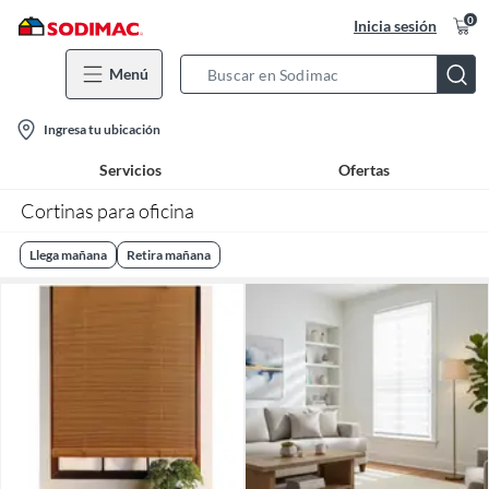
0
Inicia sesión
Menú
Search
Bar
location-
Ingresa tu ubicación
icon
Servicios
Ofertas
Cortinas para oficina
Llega mañana
Retira mañana