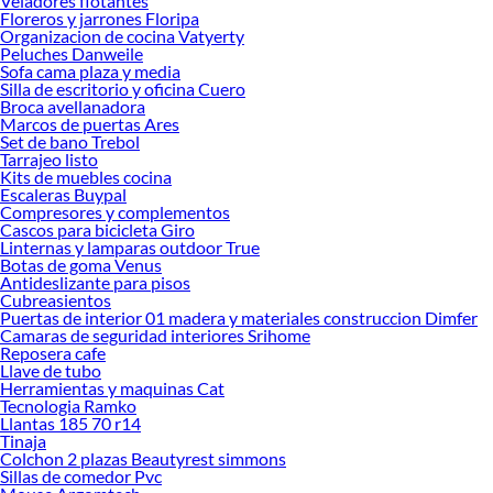
Veladores flotantes
Floreros y jarrones Floripa
Organizacion de cocina Vatyerty
Peluches Danweile
Sofa cama plaza y media
Silla de escritorio y oficina Cuero
Broca avellanadora
Marcos de puertas Ares
Set de bano Trebol
Tarrajeo listo
Kits de muebles cocina
Escaleras Buypal
Compresores y complementos
Cascos para bicicleta Giro
Linternas y lamparas outdoor True
Botas de goma Venus
Antideslizante para pisos
Cubreasientos
Puertas de interior 01 madera y materiales construccion Dimfer
Camaras de seguridad interiores Srihome
Reposera cafe
Llave de tubo
Herramientas y maquinas Cat
Tecnologia Ramko
Llantas 185 70 r14
Tinaja
Colchon 2 plazas Beautyrest simmons
Sillas de comedor Pvc