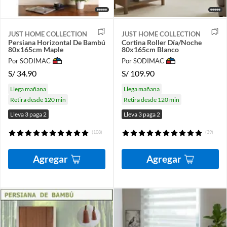
JUST HOME COLLECTION
JUST HOME COLLECTION
Persiana Horizontal De Bambú
Cortina Roller Día/Noche
80x165cm Maple
80x165cm Blanco
Por SODIMAC
Por SODIMAC
S/
34.90
S/
109.90
Llega mañana
Llega mañana
Retira desde 120 min
Retira desde 120 min
Lleva 3 paga 2
Lleva 3 paga 2
(108)
(39)
Agregar
Agregar