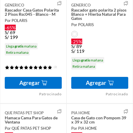
GENERICO
GENERICO
Rascador Casa Gatos Polarita
Rascador gato polarita 2 pisos
2 Pisos Rsc045 - Blanco - M
Blanco + Hierba Natural Para
Gatos
Por POLARIS
Por POLARIS
-65%
S/
69
S/
199
-25%
S/
89
Llega
gratis
mañana
S/
119
Retira mañana
Llega
gratis
mañana
Retira mañana
(2)
Agregar
Agregar
Patrocinado
Patrocinado
QUE PATAS PET SHOP
PIA HOME
Hamaca Cama Para Gatos de
Casa de Gato con Pompom 39
Ventana
x 39 x 32 cm
Por QUÉ PATAS PET SHOP
Por PIA HOME