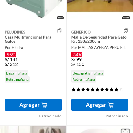
PELUDINES
GENERICO
Casa Multifuncional Para
Malla De Seguridad Para Gato
Gatos
Kit 150x200cm
Por Hiedra
Por MALLAS AYEBZA PERU E.I.R.L
-55%
-34%
S/
141
S/
99
S/
312
S/
150
Llega mañana
Llega
gratis
mañana
Retira mañana
Retira mañana
(1)
Agregar
Agregar
Patrocinado
Patrocinado