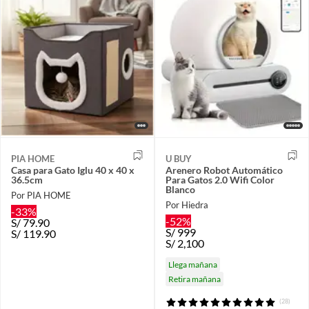
PIA HOME
U BUY
Casa para Gato Iglu 40 x 40 x
Arenero Robot Automático
36.5cm
Para Gatos 2.0 Wifi Color
Blanco
Por PIA HOME
Por Hiedra
-33%
-52%
S/
79.90
S/
999
S/
119.90
S/
2,100
Llega mañana
Retira mañana
(28)