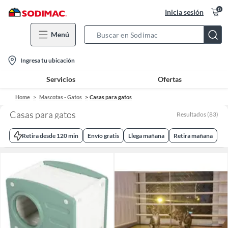
0
Inicia sesión
Menú
Search
Bar
location-
Ingresa tu ubicación
icon
Servicios
Ofertas
Home
Mascotas - Gatos
Casas para gatos
Casas para gatos
Resultados
(
83
)
Retira desde 120 min
Envío gratis
Llega mañana
Retira mañana