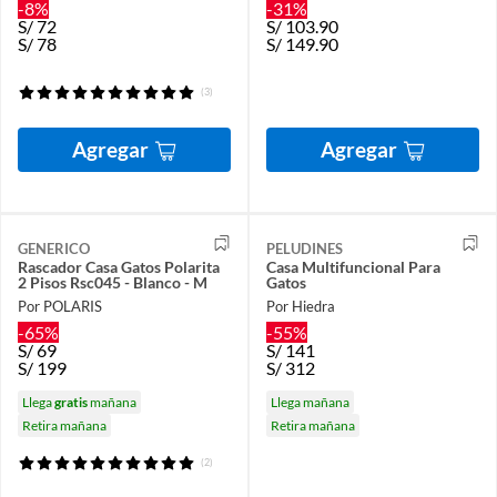
-8%
-31%
S/
72
S/
103.90
S/
78
S/
149.90
(3)
Agregar
Agregar
GENERICO
PELUDINES
Rascador Casa Gatos Polarita
Casa Multifuncional Para
2 Pisos Rsc045 - Blanco - M
Gatos
Por POLARIS
Por Hiedra
-65%
-55%
S/
69
S/
141
S/
199
S/
312
Llega
gratis
mañana
Llega mañana
Retira mañana
Retira mañana
(2)