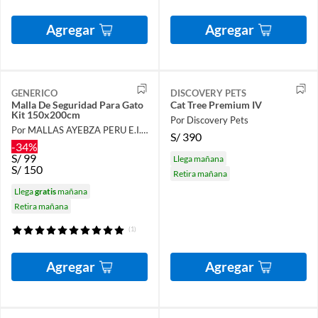
Agregar
Agregar
GENERICO
DISCOVERY PETS
Malla De Seguridad Para Gato
Cat Tree Premium IV
Kit 150x200cm
Por Discovery Pets
Por MALLAS AYEBZA PERU E.I.R.L
S/
390
-34%
S/
99
Llega mañana
S/
150
Retira mañana
Llega
gratis
mañana
Retira mañana
(1)
Agregar
Agregar