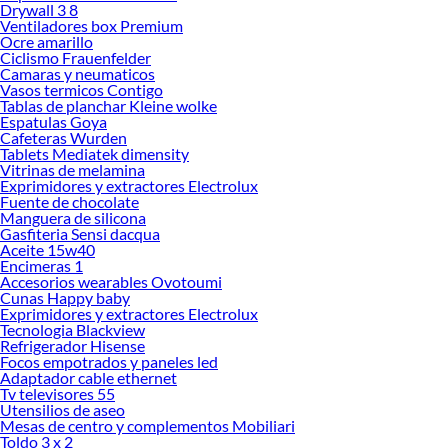
Drywall 3 8
limpieza y la durabilidad. Una casa para gatos bien diseñada no solo mejora la
Ventiladores box Premium
calidad de vida de tu mascota, sino que también complementa la decoración de
Ocre amarillo
Ciclismo Frauenfelder
tu hogar. Descubre cuál se adapta mejor a ti y garantiza un lugar cómodo y
Camaras y neumaticos
seguro para tu compañero felino.
Vasos termicos Contigo
Tablas de planchar Kleine wolke
Conoce más sobre sus beneficios y explora nuestras colecciones disponibles
Espatulas Goya
para encontrar el modelo ideal. Cada opción está pensada para ofrecer confort,
Cafeteras Wurden
resistencia y un diseño atractivo que se integra fácilmente en cualquier
Tablets Mediatek dimensity
ambiente. Dale a tu gato el espacio que merece y disfruta de la tranquilidad de
Vitrinas de melamina
Exprimidores y extractores Electrolux
saber que está protegido y feliz.
Fuente de chocolate
Manguera de silicona
Gasfiteria Sensi dacqua
Aceite 15w40
Encimeras 1
Accesorios wearables Ovotoumi
Cunas Happy baby
Exprimidores y extractores Electrolux
Tecnologia Blackview
Refrigerador Hisense
Focos empotrados y paneles led
Adaptador cable ethernet
Tv televisores 55
Utensilios de aseo
Mesas de centro y complementos Mobiliari
Toldo 3 x 2