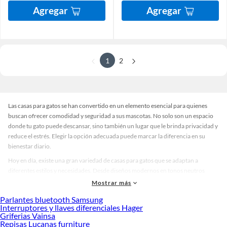
Agregar
Agregar
1
2
Las casas para gatos se han convertido en un elemento esencial para quienes
buscan ofrecer comodidad y seguridad a sus mascotas. No solo son un espacio
donde tu gato puede descansar, sino también un lugar que le brinda privacidad y
reduce el estrés. Elegir la opción adecuada puede marcar la diferencia en su
bienestar diario.
Hoy en día, existe una gran variedad de casas para gatos que se adaptan a
diferentes estilos y necesidades. Desde diseños modernos en tonos neutros
hasta modelos coloridos que aportan un toque divertido al hogar. También
Mostrar más
encontrarás acabados en madera, tela o materiales resistentes al agua, ideales
Parlantes bluetooth Samsung
para interiores o exteriores. Esta diversidad permite que cada dueño encuentre
Interruptores y llaves diferenciales Hager
la alternativa perfecta según el espacio disponible y la personalidad de su gato.
Griferias Vainsa
Repisas Lucanas furniture
Al momento de elegir, considera factores como el tamaño, la facilidad de