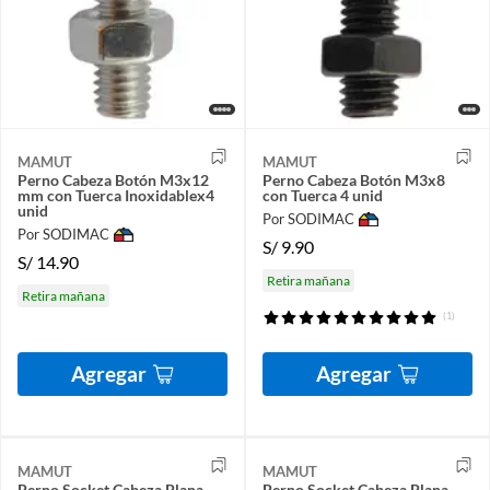
MAMUT
MAMUT
Perno Cabeza Botón M3x12
Perno Cabeza Botón M3x8
mm con Tuerca Inoxidablex4
con Tuerca 4 unid
unid
Por SODIMAC
Por SODIMAC
S/
9.90
S/
14.90
Retira mañana
Retira mañana
(1)
Agregar
Agregar
MAMUT
MAMUT
Perno Socket Cabeza Plana
Perno Socket Cabeza Plana