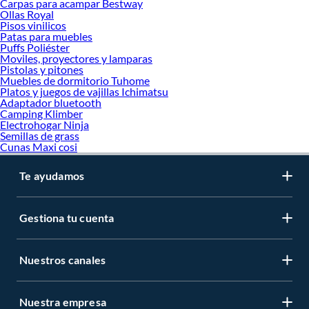
Carpas para acampar Bestway
Ollas Royal
Pisos vinilicos
Patas para muebles
Puffs Poliéster
Moviles, proyectores y lamparas
Pistolas y pitones
Muebles de dormitorio Tuhome
Platos y juegos de vajillas Ichimatsu
Adaptador bluetooth
Camping Klimber
Electrohogar Ninja
Semillas de grass
Cunas Maxi cosi
Te ayudamos
Gestiona tu cuenta
Nuestros canales
Nuestra empresa