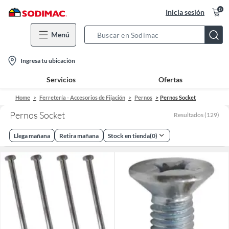
0
Inicia sesión
Menú
Search
Bar
location-
Ingresa tu ubicación
icon
Servicios
Ofertas
Home
Ferretería - Accesorios de Fijación
Pernos
Pernos Socket
Pernos Socket
Resultados
(
129
)
Llega mañana
Retira mañana
Stock en tienda
(
0
)