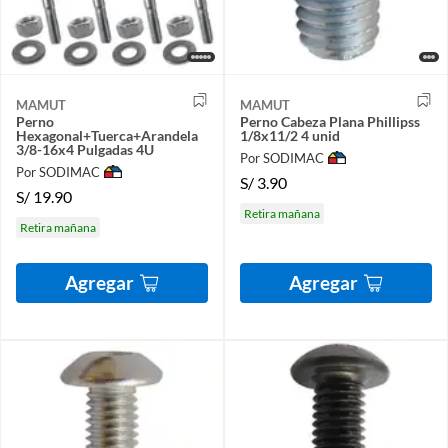
MAMUT
MAMUT
Perno
Perno Cabeza Plana Phillipss
Hexagonal+Tuerca+Arandela
1/8x11/2 4 unid
3/8-16x4 Pulgadas 4U
Por SODIMAC
Por SODIMAC
S/
3.90
S/
19.90
Retira mañana
Retira mañana
Agregar
Agregar