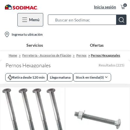
0
Inicia sesión
Menú
Search
Bar
location-
Ingresa tu ubicación
icon
Servicios
Ofertas
Home
Ferretería - Accesorios de Fijación
Pernos
Pernos Hexagonales
Pernos Hexagonales
Resultados
(
225
)
Retira desde 120 min
Llega mañana
Stock en tienda
(
0
)