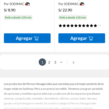
Por SODIMAC
Por SODIMAC
S/
8.90
S/
22.90
Retira desde 120 min
Retira desde 120 min
(1)
Agregar
Agregar
...
1
2
3
5
Los productos de Pernos Hexagonales que necesitas para el mejoramiento de tu
hogar están en Sodimac Perú a un precio increíble. Tenemos una gran variedad
de opciones y modelos que se adecúan a cada uno de los espacios que desees
renovar, ya sea la sala, comedor, dormitorio, oficina, cocina, baño, terraza,
garaje o el que tengas en mente. En nuestra categoría Pernos Hexagonales
encontrarás modelos en diversos materiales, medidas, colores y demás