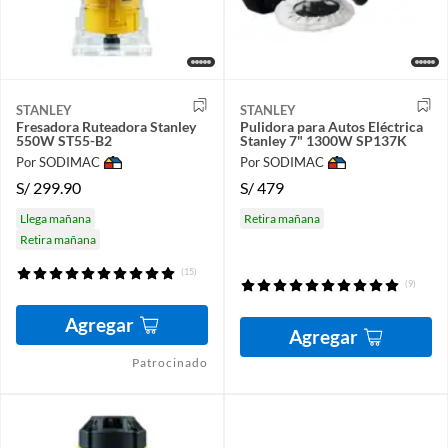
STANLEY
STANLEY
Fresadora Ruteadora Stanley
Pulidora para Autos Eléctrica
550W ST55-B2
Stanley 7" 1300W SP137K
Por SODIMAC
Por SODIMAC
S/
299.90
S/
479
Llega mañana
Retira mañana
Retira mañana
(15)
(9)
Agregar
Agregar
Patrocinado