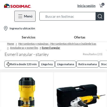
0
Inicia sesión
Menú
Search
Bar
location-
Ingresa tu ubicación
icon
Servicios
Ofertas
Home
Herramientas y máquinas - Herramientas eléctricas e inalámbricas
Amoladoras y esmeriles
Esmeril angular
Esmeril angular - stanley
Resultados
(
23
)
Retira desde 120 min
Llega hoy
Llega mañana
Retira mañana
Stoc