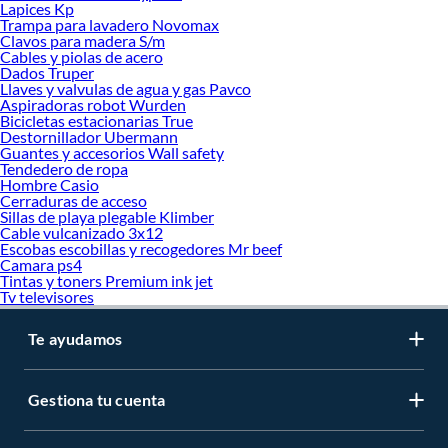
Lapices Kp
Trampa para lavadero Novomax
Clavos para madera S/m
Cables y piolas de acero
Dados Truper
Llaves y valvulas de agua y gas Pavco
Aspiradoras robot Wurden
Bicicletas estacionarias True
Destornillador Ubermann
Guantes y accesorios Wall safety
Tendedero de ropa
Hombre Casio
Cerraduras de acceso
Sillas de playa plegable Klimber
Cable vulcanizado 3x12
Escobas escobillas y recogedores Mr beef
Camara ps4
Tintas y toners Premium ink jet
Tv televisores
Te ayudamos
Gestiona tu cuenta