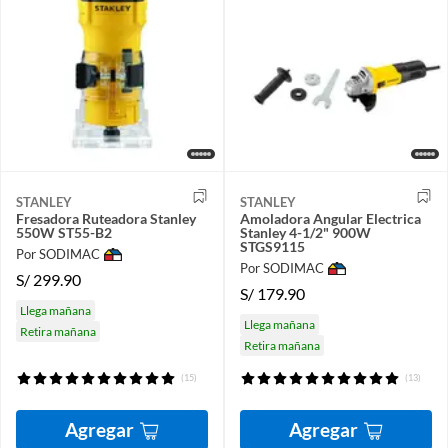
STANLEY
STANLEY
Fresadora Ruteadora Stanley
Amoladora Angular Electrica
550W ST55-B2
Stanley 4-1/2" 900W
STGS9115
Por SODIMAC
Por SODIMAC
S/
299.90
S/
179.90
Llega mañana
Llega mañana
Retira mañana
Retira mañana
(15)
(13)
Agregar
Agregar