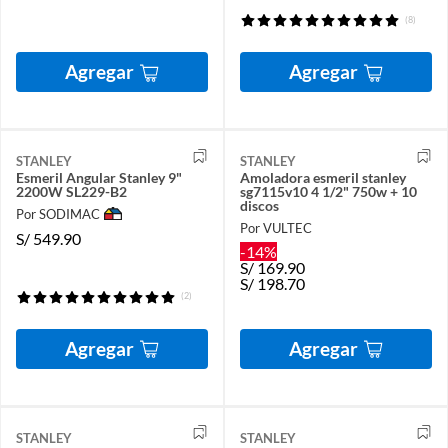
(8)
Agregar
Agregar
STANLEY
STANLEY
Esmeril Angular Stanley 9"
Amoladora esmeril stanley
2200W SL229-B2
sg7115v10 4 1/2" 750w + 10
discos
Por SODIMAC
Por VULTEC
S/
549.90
-14%
S/
169.90
S/
198.70
(2)
Agregar
Agregar
STANLEY
STANLEY