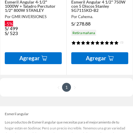
Esmeril Angular 4-1/2"
Esmeril Angular 4 1/2'' 750W
1000W + Taladro Perctutor
con 5 Discos Stanley
1/2" 800W STANLEY
SG7115KD-B2
Por GMR INVERSIONES
Por Cahema.
-5%
S/
278.88
S/
499
S/
523
Retira mañana
(1)
Agregar
Agregar
1
Esmeril angular
Los productos de Esmeril angular que necesitas para el mejoramiento de tu
hogar están en Sodimac Perú a un precio increíble. Tenemos una gran variedad