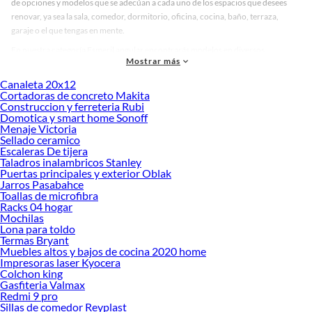
de opciones y modelos que se adecúan a cada uno de los espacios que desees
renovar, ya sea la sala, comedor, dormitorio, oficina, cocina, baño, terraza,
garaje o el que tengas en mente.
En nuestra categoría Esmeril angular encontrarás modelos en diversos
Mostrar más
materiales, medidas, colores y demás características específicas de tu
preferencia. Recuerda que solo en Sodimac Perú contamos con todo lo
Canaleta 20x12
necesario para cada uno de tus proyectos en las mejores marcas de calidad y con
Cortadoras de concreto Makita
Construccion y ferreteria Rubi
garantía.
Domotica y smart home Sonoff
Precios de Esmeril angular en Sodimac Perú
Menaje Victoria
Sellado ceramico
Si buscar ahorrar, estás en la tienda correcta porque en Sodimac tenemos
Escaleras De tijera
nuestra política de precios bajos garantizados en Esmeril angular, así que no
Taladros inalambricos Stanley
dudes más y compra online este producto con sus complementos para que
Puertas principales y exterior Oblak
termines tu proyecto al 100% a un costo económico. Además, elige entre las
Jarros Pasabahce
Toallas de microfibra
opciones de delivery o recojo en tienda.
Racks 04 hogar
Las mejores marcas de Esmeril angular
Mochilas
Lona para toldo
Sabemos que la calidad, confianza y seguridad son factores importantes al
Termas Bryant
momento de decidir qué modelo comprar, por ello contamos con una amplia
Muebles altos y bajos de cocina 2020 home
oferta de marcas prestigiosas y reconocidas en Esmeril angular. De esta manera,
Impresoras laser Kyocera
inviertes en durabilidad, rendimiento, excelencia y satisfacción garantizada.
Colchon king
Gasfiteria Valmax
Redmi 9 pro
Sillas de comedor Reyplast