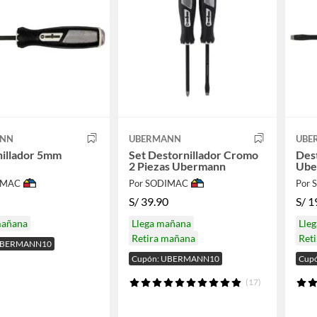
ANN
UBERMANN
UBE
nillador 5mm
Set Destornillador Cromo
Des
2 Piezas Ubermann
Ube
IMAC
Por SODIMAC
Por
S/
39.90
S/
1
mañana
Llega mañana
Lle
Retira mañana
Ret
 UBERMANN10
Cupón: UBERMANN10
Cup
(17)