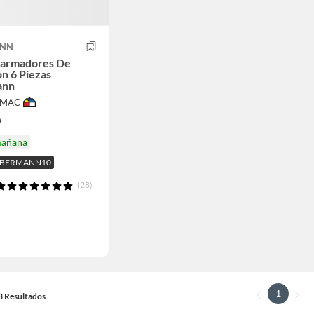
ANN
sarmadores De
ón 6 Piezas
ann
IMAC
0
mañana
 UBERMANN10
(28)
1
13 Resultados