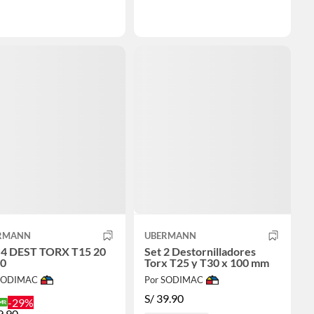
RMANN
UBERMANN
 4 DEST TORX T15 20
Set 2 Destornilladores
30
Torx T25 y T30 x 100 mm
 SODIMAC
Por SODIMAC
S/
39.90
-29%
9.90