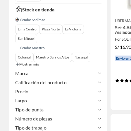
Stock en tienda
Tiendas Sodimac
UBERM
Set 4 A
Lima Centro
Plaza Norte
La Victoria
Aislado
San Miguel
Por SOD
S/
16.9
Tiendas Maestro
Colonial
Maestro Barrios Altos
Naranjal
Envío en 
Mostrar más
Marca
Calificación del producto
Precio
Largo
Tipo de punta
Número de piezas
Tipo de trabajo