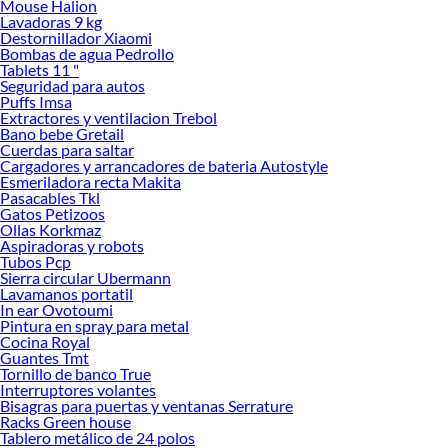
Mouse Halion
Lavadoras 9 kg
Destornillador Xiaomi
Bombas de agua Pedrollo
Tablets 11 "
Seguridad para autos
Puffs Imsa
Extractores y ventilacion Trebol
Bano bebe Gretail
Cuerdas para saltar
Cargadores y arrancadores de bateria Autostyle
Esmeriladora recta Makita
Pasacables Tkl
Gatos Petizoos
Ollas Korkmaz
Aspiradoras y robots
Tubos Pcp
Sierra circular Ubermann
Lavamanos portatil
In ear Ovotoumi
Pintura en spray para metal
Cocina Royal
Guantes Tmt
Tornillo de banco True
Interruptores volantes
Bisagras para puertas y ventanas Serrature
Racks Green house
Tablero metálico de 24 polos