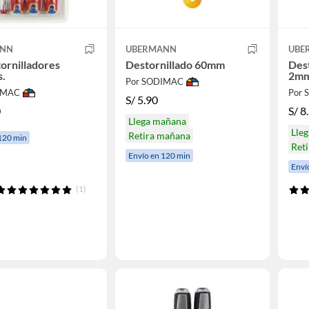
ANN
UBERMANN
UBE
tornilladores
Destornillado 60mm
Dest
s.
2m
Por SODIMAC
IMAC
Por
S/
5.90
0
S/
8
Llega mañana
Lle
Retira mañana
120 min
Ret
Envío en 120 min
Enví
(1)