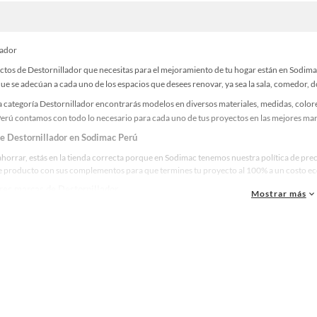
lador
ctos de Destornillador que necesitas para el mejoramiento de tu hogar están en Sodima
e se adecúan a cada uno de los espacios que desees renovar, ya sea la sala, comedor, do
 categoría Destornillador encontrarás modelos en diversos materiales, medidas, colore
erú contamos con todo lo necesario para cada uno de tus proyectos en las mejores marc
de Destornillador en Sodimac Perú
ahorrar, estás en la tienda correcta porque en Sodimac tenemos nuestra política de pre
te producto con sus complementos para que termines tu proyecto al 100% a un costo eco
res marcas de Destornillador
Mostrar más
ue la calidad, confianza y seguridad son factores importantes al momento de decidir 
as y reconocidas en Destornillador. De esta manera, inviertes en durabilidad, rendimien