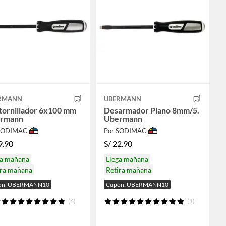
RMANN
UBERMANN
tornillador 6x100 mm
Desarmador Plano 8mm/5.
rmann
Ubermann
 SODIMAC
Por SODIMAC
9.90
S/
22.90
ga mañana
Llega mañana
ira mañana
Retira mañana
ón: UBERMANN10
Cupón: UBERMANN10
(6)
(1)