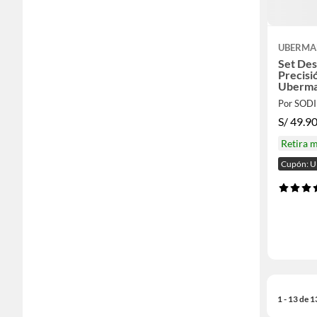
UBERM
Set De
Precisi
Uberm
Por SOD
S/
49.9
Retira 
Cupón:
1 - 13 de 