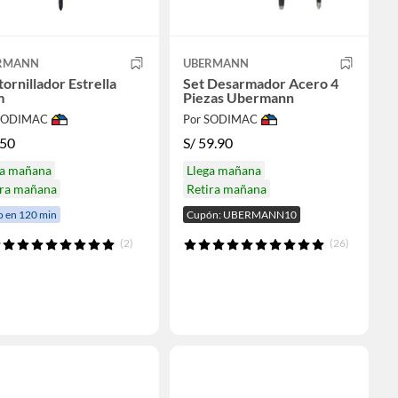
RMANN
UBERMANN
ornillador Estrella
Set Desarmador Acero 4
m
Piezas Ubermann
 SODIMAC
Por SODIMAC
.50
S/
59.90
ga mañana
Llega mañana
ira mañana
Retira mañana
o en 120 min
Cupón: UBERMANN10
(2)
(26)