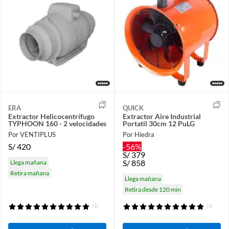
ERA
QUICK
Extractor Helicocentrífugo
Extractor Aire Industrial
TYPHOON 160 - 2 velocidades
Portatil 30cm 12 PuLG
Por VENTIPLUS
Por Hiedra
S/
420
-56%
S/
379
S/
858
Llega mañana
Retira mañana
Llega mañana
Retira desde 120 min
(1)
(1)