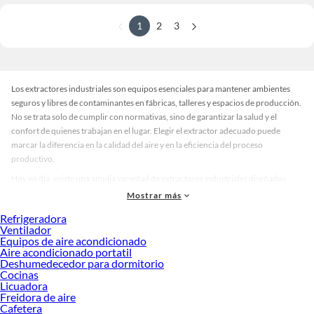
1
2
3
Los extractores industriales son equipos esenciales para mantener ambientes
seguros y libres de contaminantes en fábricas, talleres y espacios de producción.
No se trata solo de cumplir con normativas, sino de garantizar la salud y el
confort de quienes trabajan en el lugar. Elegir el extractor adecuado puede
marcar la diferencia en la calidad del aire y en la eficiencia del proceso
productivo.
Hoy en día, existe una amplia variedad de extractores industriales diseñados
para adaptarse a diferentes necesidades. Puedes encontrar modelos compactos
Mostrar más
para áreas reducidas, opciones de gran capacidad para espacios amplios y
Refrigeradora
versiones con acabados resistentes que soportan condiciones exigentes.
Ventilador
Además, hay extractores en distintos tamaños y estilos, lo que permite elegir la
Equipos de aire acondicionado
alternativa perfecta según el tipo de instalación y el flujo de trabajo.
Aire acondicionado portatil
Deshumedecedor para dormitorio
Al comparar extractores industriales, es importante considerar factores como la
Cocinas
potencia, la durabilidad y la facilidad de mantenimiento. Una elección acertada
Licuadora
Freidora de aire
no solo mejora la ventilación, sino que también contribuye a reducir riesgos y
Cafetera
optimizar la productividad. Si buscas garantizar un entorno más seguro y