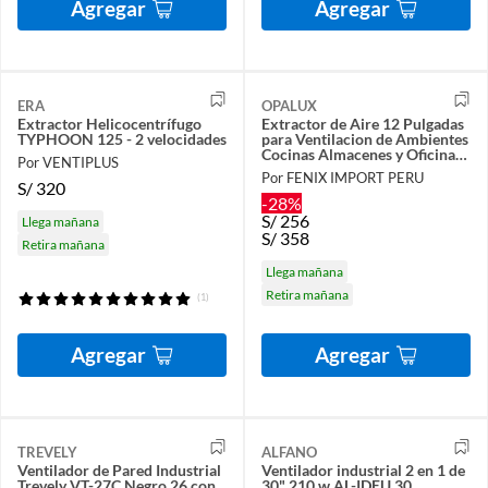
Agregar
Agregar
ERA
OPALUX
Extractor Helicocentrífugo
Extractor de Aire 12 Pulgadas
TYPHOON 125 - 2 velocidades
para Ventilacion de Ambientes
Cocinas Almacenes y Oficinas
Por VENTIPLUS
OP-AC12
Por FENIX IMPORT PERU
S/
320
-28%
S/
256
Llega mañana
S/
358
Retira mañana
Llega mañana
Retira mañana
(1)
Agregar
Agregar
TREVELY
ALFANO
Ventilador de Pared Industrial
Ventilador industrial 2 en 1 de
Trevely VT-27C Negro 26 con
30" 210 w AL-IDEU 30