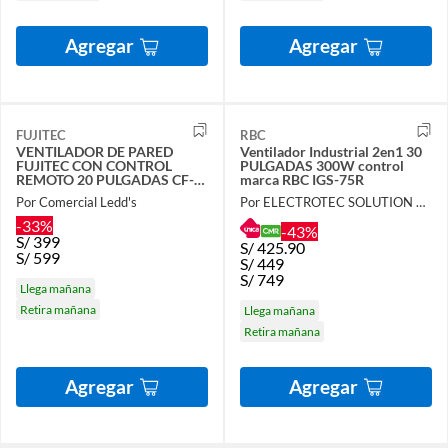
Agregar
Agregar
FUJITEC
RBC
VENTILADOR DE PARED
Ventilador Industrial 2en1 30
FUJITEC CON CONTROL
PULGADAS 300W control
REMOTO 20 PULGADAS CF-
marca RBC IGS-75R
2010C
Por Comercial Ledd's
Por ELECTROTEC SOLUTION DA
-33%
-43%
S/
399
S/
425.90
S/
599
S/
449
S/
749
Llega mañana
Retira mañana
Llega mañana
Retira mañana
Agregar
Agregar