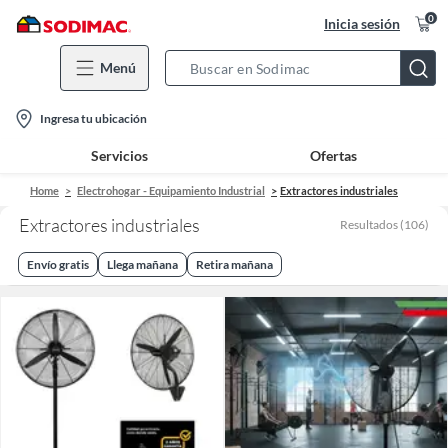
0
Inicia sesión
Menú
Search
Bar
location-
Ingresa tu ubicación
icon
Servicios
Ofertas
Home
Electrohogar - Equipamiento Industrial
Extractores industriales
Extractores industriales
Resultados
(
106
)
Envío gratis
Llega mañana
Retira mañana