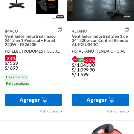
IMACO
ALFANO
Ventilador Industrial Imaco
Ventilador Industrial 2 en 1 de
26" 2 en 1 Pedestal y Pared
34" 300w con Control Remoto
220W - FS2623E
AL-IDEU34RC
Por ELECTRODOMESTICOS JARED
Por ALFANO TIENDA OFICIAL
-23%
-35%
S/
539
S/
1,043.90
S/
699
S/
1,099.90
S/
1,599
Llega mañana
Retira mañana
Agregar
Agregar
Patrocinado
Patrocinado