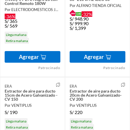
Control Remoto 180W
Por ALFANO TIENDA OFICIAL
Por ELECTRODOMESTICOS JARED
-32%
-36%
S/
948.90
S/
365
S/
999.90
S/
569
S/
1,399
Llega mañana
Retira mañana
Agregar
Agregar
Patrocinado
Patrocinado
ERA
ERA
Extractor de aire para ducto
Extractor de aire para ducto
15cm de Acero Galvanizado -
20cm de Acero Galvanizado-
CV 150
CV 200
Por VENTIPLUS
Por VENTIPLUS
S/
190
S/
220
Llega mañana
Llega mañana
Retira mañana
Retira mañana