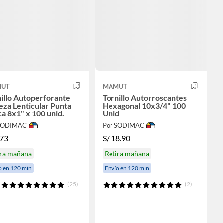
UT
MAMUT
illo Autoperforante
Tornillo Autorroscantes
za Lenticular Punta
Hexagonal 10x3/4" 100
a 8x1" x 100 unid.
Unid
 SODIMAC
Por SODIMAC
.73
S/
18.90
ira mañana
Retira mañana
o en 120 min
Envío en 120 min
(25)
(2)