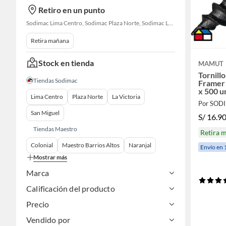
Retiro en un punto
Sodimac Lima Centro, Sodimac Plaza Norte, Sodimac La Victoria, Sodimac San Miguel, Sodimac S. J. Lurigancho, Sodimac Primavera, Sodimac Chacarilla, Sodimac Av. La Molina, Sodimac Colonial, Maestro Barrios Altos, Sodimac Naranjal
Retira mañana
Stock en tienda
MAMUT
Tornill
Tiendas Sodimac
Framer 
x 500 u
Lima Centro
Plaza Norte
La Victoria
Por SOD
San Miguel
S/
16.9
Tiendas Maestro
Retira 
Colonial
Maestro Barrios Altos
Naranjal
Envío en 
Mostrar más
Marca
Calificación del producto
Precio
Vendido por