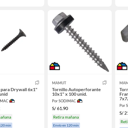
MAMUT
MAM
o para Drywall 6x1"
Tornillo Autoperforante
Torn
unid
10x1" x 100 unid.
Fra
7x7/
IMAC
Por SODIMAC
Por
2
S/
61.90
S/
2
mañana
Retira mañana
Ret
120 min
Envío en 120 min