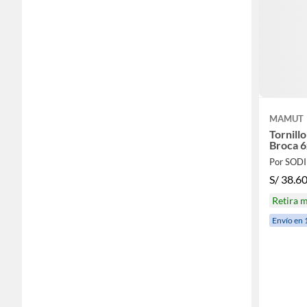
MAMUT
Tornill
Broca 6
Por SOD
S/
38.6
Retira 
Envío en 