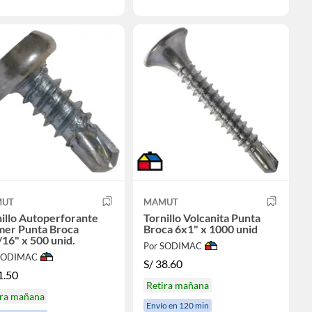
UT
MAMUT
illo Autoperforante
Tornillo Volcanita Punta
mer Punta Broca
Broca 6x1" x 1000 unid
16" x 500 unid.
Por SODIMAC
 SODIMAC
S/
38.60
1.50
Retira mañana
ira mañana
Envío en 120 min