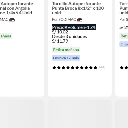
o Autoperforante
Tornillo Autoperforante
Torn
al con Argolla
Punta Broca 8x1/2" x 100
Punt
ne 1/4x6 4 Unid
unid.
unid
IMAC
Por SODIMAC
Por
0
Precio
Volumen
-15%
S/
2
S/
10.02
mañana
Desde 3 unidades
Ret
S/
11.79
Enví
Retira mañana
Envío en 120 min
(44)