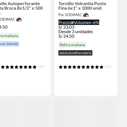
illo Autoperforante
Tornillo Volcanita Punta
a Broca 8x1/2" x 500
Fina 6x1" x 1000 unid
.
Por SODIMAC
 SODIMAC
Precio
Volumen
-6%
9.50
S/
23.03
Desde 3 unidades
ira mañana
S/
24.50
o en 120 min
Retira mañana
6dcto3undFerreteria
(57)
(11)