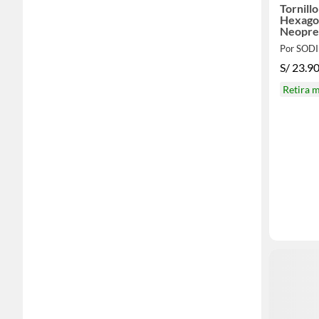
Tornill
Hexagon
Neopre
Por SOD
S/
23.9
Retira 