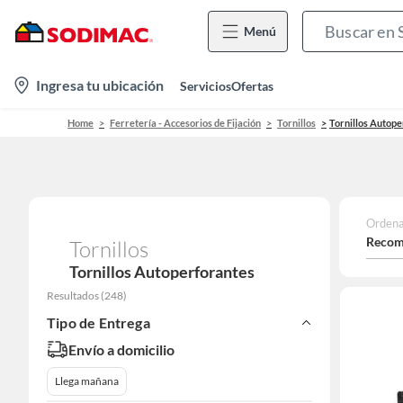
Menú
location-
Ingresa tu ubicación
Servicios
Ofertas
icon
Home
Ferretería - Accesorios de Fijación
Tornillos
Tornillos Autope
Ordena
Recom
Tornillos
Tornillos Autoperforantes
Resultados
(
248
)
Tipo de Entrega
Envío a domicilio
Llega mañana