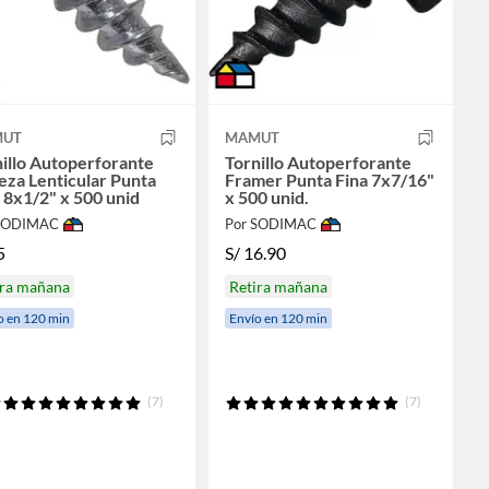
UT
MAMUT
illo Autoperforante
Tornillo Autoperforante
za Lenticular Punta
Framer Punta Fina 7x7/16"
 8x1/2" x 500 unid
x 500 unid.
 SODIMAC
Por SODIMAC
5
S/
16.90
ira mañana
Retira mañana
o en 120 min
Envío en 120 min
(7)
(7)