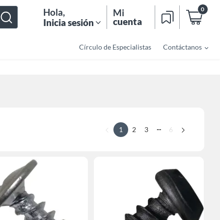
0
Hola
,
Mi
cuenta
Inicia sesión
Círculo de Especialistas
Contáctanos
...
1
2
3
6