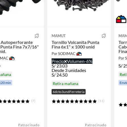
MAMUT
MAM
o Autoperforante
Tornillo Volcanita Punta
Torn
Punta Fina 7x7/16"
Fina 6x1" x 1000 unid
Cabe
nid.
Fina
Por SODIMAC
IMAC
Por
Precio
Volumen
-6%
0
S/
23.03
S/
2
Desde 3 unidades
mañana
S/
24.50
Ret
120 min
Enví
Retira mañana
6dcto3undFerreteria
(7)
(11)
Patrocinado
Patrocinado