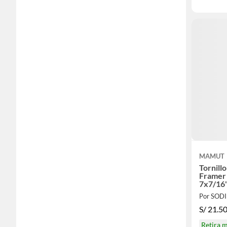
MAMUT
Tornill
Framer
7x7/16"
Por SOD
S/
21.5
Retira 