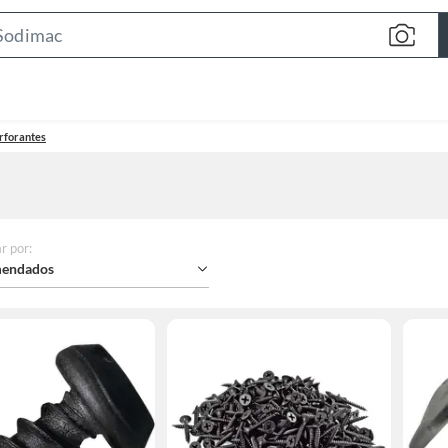
Search
Bar
rforantes
r por
:
endados