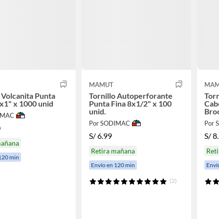
MAMUT
MAM
o Volcanita Punta
Tornillo Autoperforante
Torn
x1" x 1000 unid
Punta Fina 8x1/2" x 100
Cabe
unid.
Broc
IMAC
Por SODIMAC
Por
0
S/
6.99
S/
8
mañana
Retira mañana
Ret
120 min
Envío en 120 min
Enví
(2)