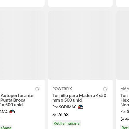
POWERFIX
MAM
o Autoperforante
Tornillo para Madera 4x50
Torn
 Punta Broca
mm x 500 unid
Hex
 x 500 unid.
Neo
Por SODIMAC
IMAC
Por
S/
26.63
0
S/
4
Retira mañana
mañana
Ret