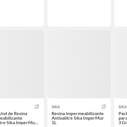
SIKA
SIKA
Und de Resina
Resina Impermeabilizante
Pac
eabilizante
Antisalitre Sika ImperMur
para
itre Sika ImperMur
1L
3 Gr