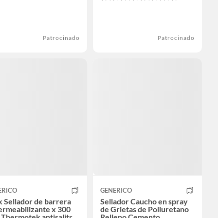
Patrocinado
Patrocinado
ERICO
GENERICO
 Sellador de barrera
Sellador Caucho en spray
ermeabilizante x 300
de Grietas de Poliuretano
 Thermotek antisalitre
Relleno Cemento