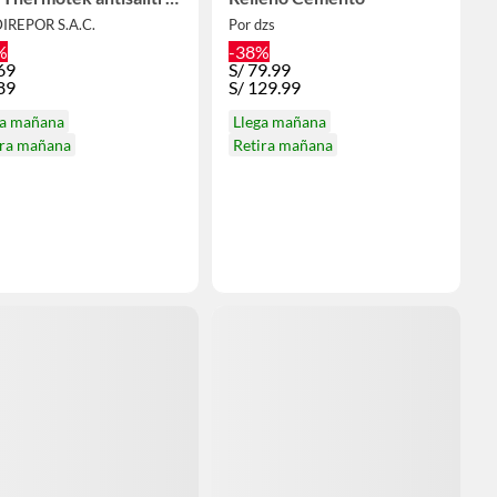
t
DIREPOR S.A.C.
Por dzs
%
-38%
69
S/
79.99
89
S/
129.99
ga mañana
Llega mañana
ira mañana
Retira mañana