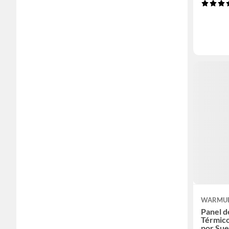
WARMU
Panel d
Térmico