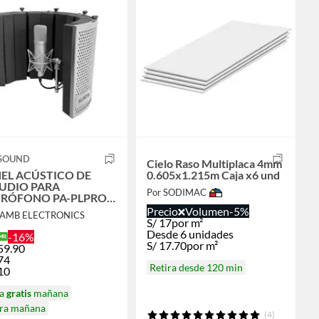
 SOUND
Cielo Raso Multiplaca 4mm
EL ACÚSTICO DE
0.605x1.215m Caja x6 und
UDIO PARA
Por SODIMAC
RÓFONO PA-PLPRO
 SOUND
Precio
Volumen
-5%
JAMB ELECTRONICS
S/
17
por m²
Desde 6 unidades
-16%
S/
17.70
por m²
59.90
74
Retira desde 120 min
10
ga
gratis
mañana
ira mañana
(4)