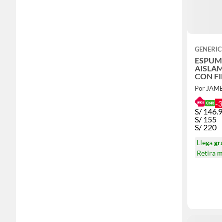
GENERI
ESPUMA P
AISLA
CON FI
MICR
Por JAM
-
S/
146.
S/
155
S/
220
Llega
gr
Retira 