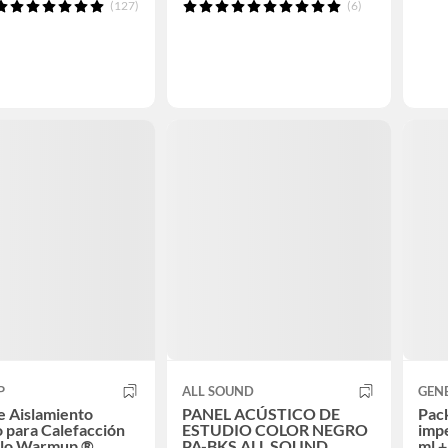
(127)
(6)
P
ALL SOUND
GEN
e Aislamiento
PANEL ACÚSTICO DE
Pack
 para Calefacción
ESTUDIO COLOR NEGRO
imp
por Suelo Warmup ®
PA-BKS ALL SOUND
ml +