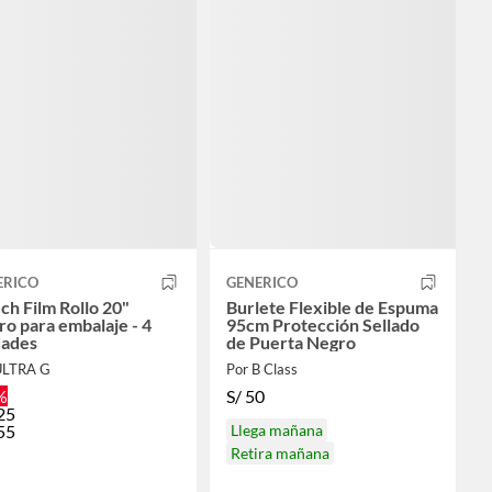
ERICO
GENERICO
ch Film Rollo 20"
Burlete Flexible de Espuma
o para embalaje - 4
95cm Protección Sellado
dades
de Puerta Negro
ULTRA G
Por B Class
%
S/
50
25
55
Llega mañana
Retira mañana