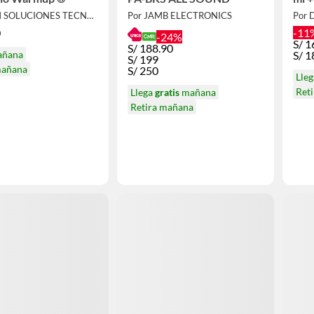
x 1 l
Por J'KIM SOLUCIONES TECNOLÓGICAS
Por JAMB ELECTRONICS
Por 
0
-11
-24%
S/
1
S/
188.90
añana
S/
1
S/
199
mañana
S/
250
Lle
Ret
Llega
gratis
mañana
Retira mañana