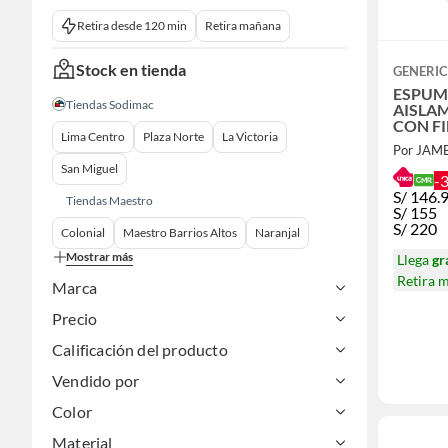
Retira desde 120 min
Retira mañana
Stock en tienda
GENERI
ESPUMA P
Tiendas Sodimac
AISLA
CON FI
Lima Centro
Plaza Norte
La Victoria
MICR
Por JAM
San Miguel
-
S/
146.
Tiendas Maestro
S/
155
S/
220
Colonial
Maestro Barrios Altos
Naranjal
Mostrar más
Llega
gr
Retira 
Marca
Precio
Calificación del producto
Vendido por
Color
Material