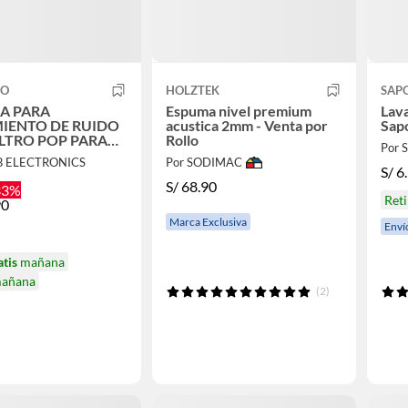
CO
HOLZTEK
SAP
ARA
Espuma nivel premium
Lava
MIENTO DE RUIDO
acustica 2mm - Venta por
Sapo
LTRO POP PARA
Rollo
Por
OFONO
B ELECTRONICS
Por SODIMAC
S/
6
S/
68.90
33%
Reti
90
Marca Exclusiva
Enví
atis
mañana
mañana
(2)