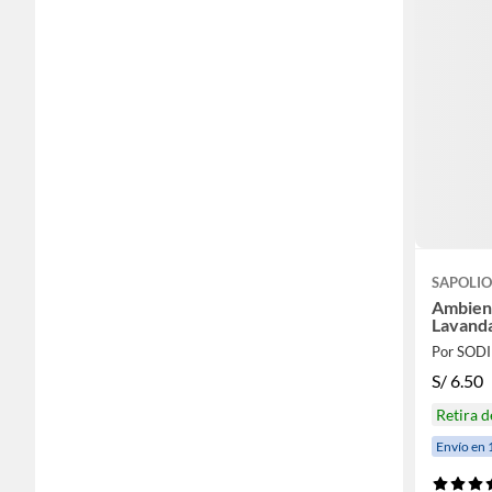
SAPOLI
Ambien
Lavand
Por SOD
S/
6.50
Retira 
Envío en 