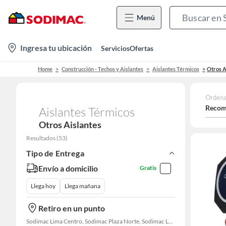
Menú
location-
Ingresa tu ubicación
Servicios
Ofertas
icon
Home
Construcción - Techos y Aislantes
Aislantes Térmicos
Otros A
Ordena
Recom
Aislantes Térmicos
Otros Aislantes
Resultados
(
53
)
Tipo de Entrega
Envío a domicilio
Gratis
Llega hoy
Llega mañana
Retiro en un punto
Sodimac Lima Centro, Sodimac Plaza Norte, Sodimac La Victoria, Sodimac San Miguel, Sodimac S. J. Lurigancho, Sodimac Chacarilla, Sodimac Av. La Molina, Sodimac Colonial, Maestro Barrios Altos, Sodimac Naranjal