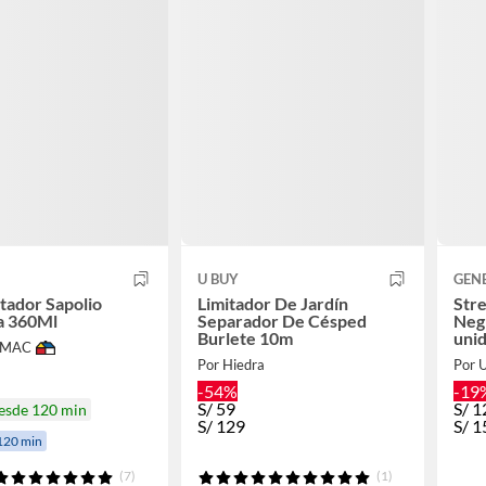
O
U BUY
GEN
tador Sapolio
Limitador De Jardín
Stre
a 360Ml
Separador De Césped
Negr
Burlete 10m
uni
IMAC
Por Hiedra
Por 
-54%
-19
S/
59
S/
1
desde 120 min
S/
129
S/
1
120 min
(7)
(1)