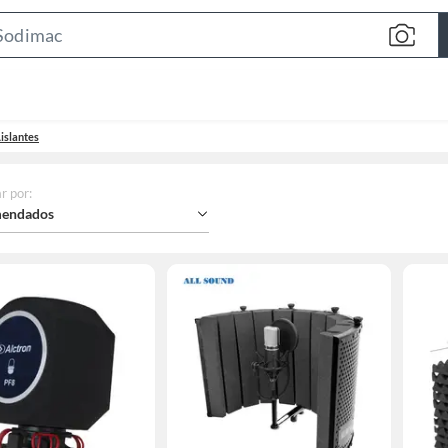
Search
Bar
islantes
r por
:
endados