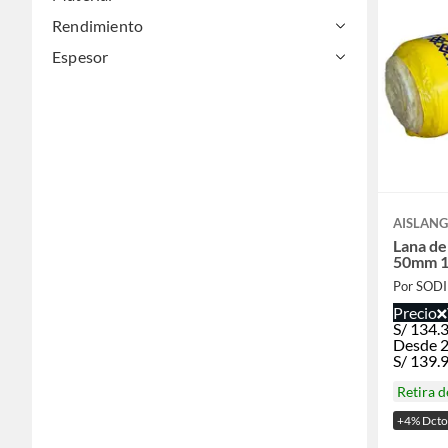
Rendimiento
Espesor
AISLANG
Lana de
50mm 1.
Por SOD
Precio
S/
134.
Desde 2
S/
139.
Retira 
+4% Dcto