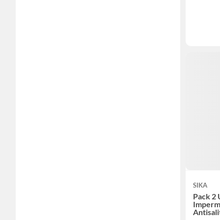
SIKA
Pack 2 
Imperm
Antisal
1L