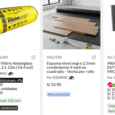
LASS
HOLZTEK
ALL
 Vidrio Aislanglass
Espuma nivel negro 2.5mm
PAN
2 x 12m (14.4 m2)
rendimiento 9 metros
EST
cuadrado - Venta por rollo
MIC
IMAC
ALL
Por SODIMAC
Por 
Volumen
-4%
30
S/
52.90
 unidades
S/
2
90
S/
2
Marca Exclusiva
S/
3
desde 120 min
Lle
. desde 2und
Ret