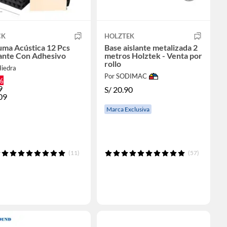
CK
HOLZTEK
uma Acústica 12 Pcs
Base aislante metalizada 2
lante Con Adhesivo
metros Holztek - Venta por
rollo
Hiedra
Por SODIMAC
%
9
S/
20.90
09
Marca Exclusiva
(11)
(57)