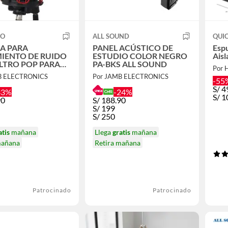
CO
ALL SOUND
QUI
ARA
PANEL ACÚSTICO DE
Esp
MIENTO DE RUIDO
ESTUDIO COLOR NEGRO
Ais
LTRO POP PARA
PA-BKS ALL SOUND
Por 
OFONO
B ELECTRONICS
Por JAMB ELECTRONICS
-55
S/
4
33%
-24%
S/
1
90
S/
188.90
S/
199
S/
250
atis
mañana
Llega
gratis
mañana
mañana
Retira mañana
Patrocinado
Patrocinado