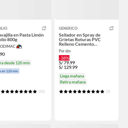
OLIO
GENERICO
vajilla en Pasta Limón
Sellador en Spray de
lio 800g
Grietas Roturas PVC
Relleno Cemento
 SODIMAC
Impermeable
Por dzs
.90
-38%
S/
79.99
ra desde 120 min
S/
129.99
o en 120 min
Llega mañana
Retira mañana
(25)
(2)